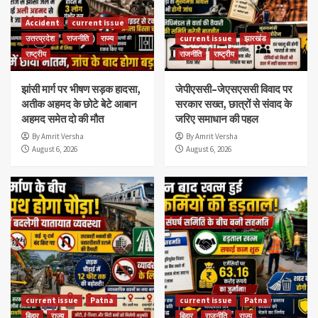
Accident
current issue
उत्तरप्रदेश
राजनीति
राज्य
current issue
झारखंड
राष्ट्रीय
राजनीति
राष्ट्रीय
झांसी मार्ग पर भीषण सड़क हादसा,
जेपीएससी–जेएसएससी विवाद पर
अतीक अहमद के छोटे बेटे आबान
सरकार सख्त, छात्रों से संवाद के
अहमद समेत दो की मौत
जरिए समाधान की पहल
By Amrit Versha
By Amrit Versha
August 6, 2026
August 6, 2026
current issue
Patna
current issue
Patna
बिहार
राज्य
बिहार
राजनीति
राज्य