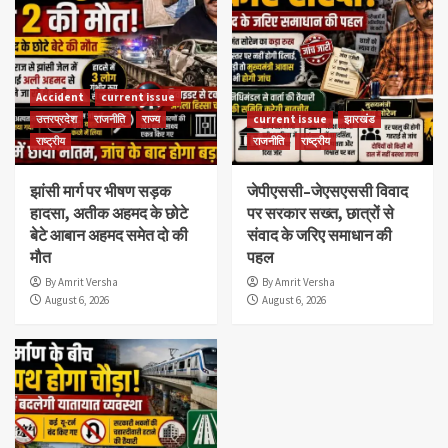
Accident
current issue
उत्तरप्रदेश
राजनीति
राज्य
current issue
झारखंड
राष्ट्रीय
राजनीति
राष्ट्रीय
झांसी मार्ग पर भीषण सड़क
जेपीएससी–जेएसएससी विवाद
हादसा, अतीक अहमद के छोटे
पर सरकार सख्त, छात्रों से
बेटे आबान अहमद समेत दो की
संवाद के जरिए समाधान की
मौत
पहल
By Amrit Versha
By Amrit Versha
August 6, 2026
August 6, 2026