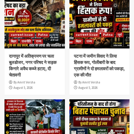
current issue
Patna
current issue
Patna
जुर्म
बिहार
राजनीति
राज्य
बिहार
राज्य
दानापुर में अतिक्रमण पर चला
पटना में जमीन विवाद ने लिया
बुलडोजर, नगर परिषद ने सड़क
हिंसक रूप, गोलीबारी के बाद
किनारे अवैध कब्जे हटाए, दी
ग्रामीणों ने दो हमलावरों को पकड़ा,
चेतावनी
एक की मौत
By Amrit Versha
By Amrit Versha
August 5, 2026
August 5, 2026