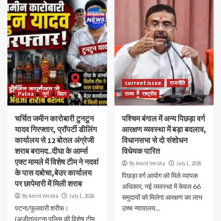
current issue
राजनीति
Patna
जुर्म
बिहार
राज्य
राष्ट्रीय
चर्चित जमीन कारोबारी टुनटुन
पश्चिम बंगाल में अन्य पिछड़ा वर्ग
यादव गिरफ्तार, प्रॉपर्टी डीलिंग
आरक्षण व्यवस्था में बड़ा बदलाव,
कार्यालय से 12 बोतल अंग्रेजी
विधानसभा से दो संशोधन
शराब बरामद..दीघा के आर्म्स
विधेयक पारित
एक्ट मामले में विशेष टीम ने नदवां
By Amrit Versha
July 1, 2026
के पास दबोचा,बेउर कार्यालय
पिछड़ा वर्ग आयोग को मिले व्यापक
पर छापेमारी में मिली शराब
अधिकार, नई व्यवस्था में केवल 66
By Amrit Versha
July 1, 2026
समुदायों को मिलेगा आरक्षण का लाभ
पटना/फुलवारी शरीफ।
उच्च न्यायालय...
(अजीत)पटना पुलिस की विशेष टीम