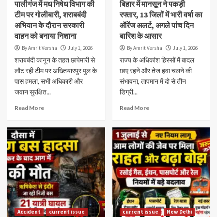
पालीगंज में मध निषेध विभाग की
बिहार में मानसून ने पकड़ी
टीम पर गोलीबारी, शराबबंदी
रफ्तार, 13 जिलों में भारी वर्षा का
अभियान के दौरान सरकारी
ऑरेंज अलर्ट, अगले पांच दिन
वाहन को बनाया निशाना
बारिश के आसार
By Amrit Versha
July 1, 2026
By Amrit Versha
July 1, 2026
शराबबंदी कानून के तहत छापेमारी से
राज्य के अधिकांश हिस्सों में बादल
लौट रही टीम पर अख्तियारपुर पुल के
छाए रहने और तेज हवा चलने की
पास हमला, सभी अधिकारी और
संभावना, तापमान में दो से तीन
जवान सुरक्षित...
डिग्री...
Read More
Read More
Accident
current issue
current issue
New Delhi