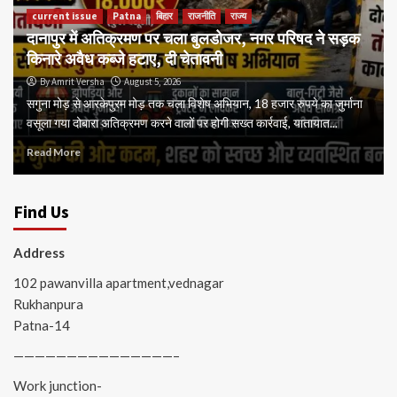
current issue
Patna
बिहार
राजनीति
राज्य
दानापुर में अतिक्रमण पर चला बुलडोजर, नगर परिषद ने सड़क
किनारे अवैध कब्जे हटाए, दी चेतावनी
By Amrit Versha
August 5, 2026
सगुना मोड़ से आरकेपुरम मोड़ तक चला विशेष अभियान, 18 हजार रुपये का जुर्माना
वसूला गया दोबारा अतिक्रमण करने वालों पर होगी सख्त कार्रवाई, यातायात...
Read More
Find Us
Address
102 pawanvilla apartment,vednagar
Rukhanpura
Patna-14
———————————————–
Work junction-