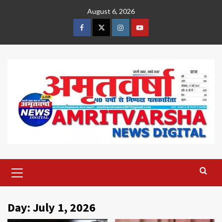
Skip
August 6, 2026
to
content
Facebook
Twitter
Instagram
Youtube
Primary
Menu
Day:
July 1, 2026