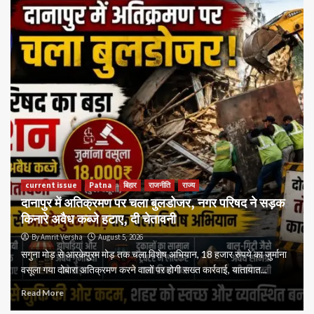
current issue
Patna
बिहार
राजनीति
राज्य
दानापुर में अतिक्रमण पर चला बुलडोजर, नगर परिषद ने सड़क
किनारे अवैध कब्जे हटाए, दी चेतावनी
By Amrit Versha
August 5, 2026
सगुना मोड़ से आरकेपुरम मोड़ तक चला विशेष अभियान, 18 हजार रुपये का जुर्माना
वसूला गया दोबारा अतिक्रमण करने वालों पर होगी सख्त कार्रवाई, यातायात...
Read More