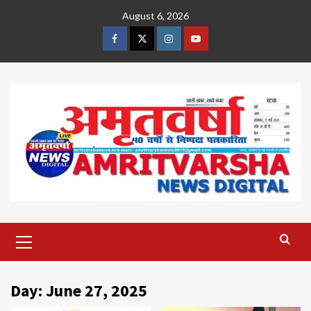
Skip
August 6, 2026
to
content
Facebook
Twitter
Instagram
Youtube
Primary
Menu
Day:
June 27, 2025