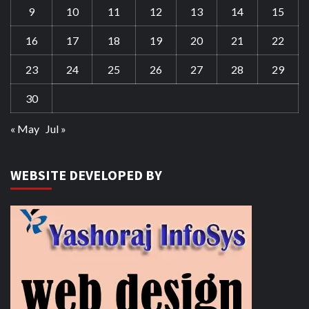
9
10
11
12
13
14
15
16
17
18
19
20
21
22
23
24
25
26
27
28
29
30
« May
Jul »
WEBSITE DEVELOPED BY