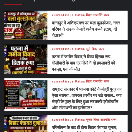
current issue
Patna
बिहार
राजनीति
राज्य
दानापुर में अतिक्रमण पर चला बुलडोजर, नगर
परिषद ने सड़क किनारे अवैध कब्जे हटाए, दी
चेतावनी
current issue
Patna
जुर्म
बिहार
राज्य
पटना में जमीन विवाद ने लिया हिंसक रूप,
गोलीबारी के बाद ग्रामीणों ने दो हमलावरों को
पकड़ा, एक की मौत
current issue
Patna
बिहार
राजनीति
राज्य
सम्राट सरकार में भाजपा कोटे के मंत्री पुत्र का
ऐसा स्वागत.. वायरल तस्वीर पर उठे सवाल.. क्या
मंत्री के पुत्र के लिए हुआ सरकारी प्रोटोकॉल
और संसाधनों का इस्तेमाल?
current issue
Patna
चुनाव
बिहार
राजनीति
राज्य
परिसीमन के बाद ही होगा बिहार पंचायत चुनाव,