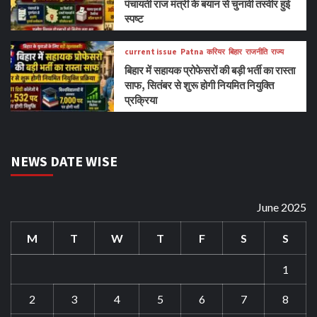
पंचायती राज मंत्री के बयान से चुनावी तस्वीर हुई
स्पष्ट
current issue
Patna
करियर
बिहार
राजनीति
राज्य
बिहार में सहायक प्रोफेसरों की बड़ी भर्ती का रास्ता
साफ, सितंबर से शुरू होगी नियमित नियुक्ति
प्रक्रिया
NEWS DATE WISE
June 2025
M
T
W
T
F
S
S
1
2
3
4
5
6
7
8