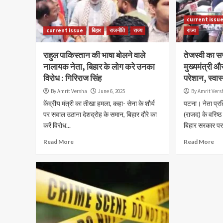
current issu
current issue
बिहार
राजनीति
राज्य
राज्य
राहुल पाकिस्तान की भाषा बोलने वाले
तेजस्वी का स
नालायक नेता, बिहार के लोग करे उनका
मुख्यमंत्री औ
विरोध : गिरिराज सिंह
परेशान, स्वास
By Amrit Versha
June 6, 2025
By Amrit Vers
केंद्रीय मंत्री का तीखा हमला, कहा- सेना के शौर्य
पटना। नेता प्रत
पर सवाल उठाना देशद्रोह के समान, बिहार दौरे का
(राजद) के वरिष्ठ
करें विरोध...
बिहार सरकार पर.
Read More
Read More