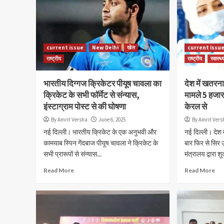
current issue
New Delhi
खेल
current issu
राष्ट्रीय
राष्ट्रीय
स्वास्थ्
भारतीय दिग्गज क्रिकेटर पीयूष चावला का
देश में खतरन
क्रिकेट के सभी फॉर्मेट से संन्यास,
मामले 5 हजार 
इंस्टाग्राम पोस्ट से की घोषणा
केरल से
By Amrit Versha
June 6, 2025
By Amrit Vers
नई दिल्ली। भारतीय क्रिकेट के एक अनुभवी और
नई दिल्ली। देश 
कामयाब स्पिन गेंदबाज पीयूष चावला ने क्रिकेट के
बार फिर से सिर उ
सभी प्रारूपों से संन्यास...
मंत्रालय द्वारा शु
Read More
Read More