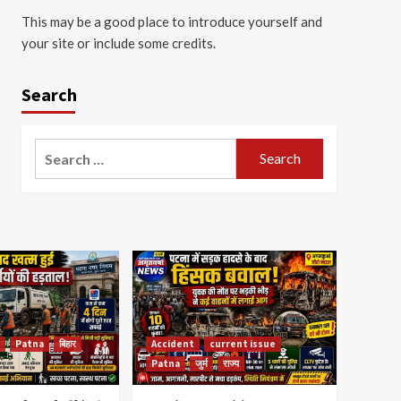
This may be a good place to introduce yourself and
your site or include some credits.
Search
Search
for:
Patna
बिहार
Accident
current issue
Patna
जुर्म
राज्य