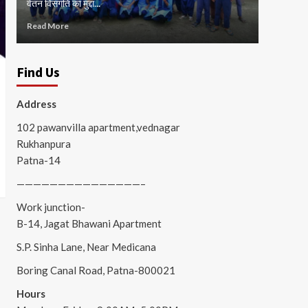
वेतन विसंगति का मुद्दा...
जाम...
Read More
Read Mor
Find Us
Address
102 pawanvilla apartment,vednagar
Rukhanpura
Patna-14
———————————————–
Work junction-
B-14, Jagat Bhawani Apartment
S.P. Sinha Lane, Near Medicana
Boring Canal Road, Patna-800021
Hours