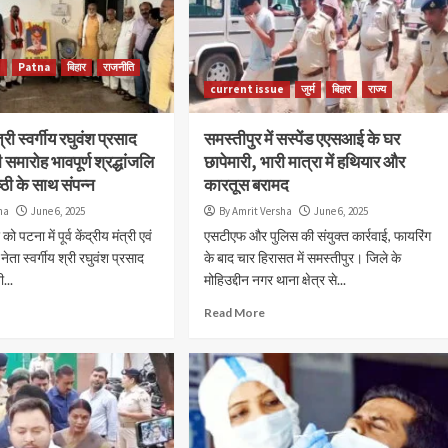
e
Patna
बिहार
राजनीति
current issue
जुर्म
बिहार
राज्य
मंत्री स्वर्गीय रघुवंश प्रसाद
समस्तीपुर में सस्पेंड एएसआई के घर
 समारोह भावपूर्ण श्रद्धांजलि
छापेमारी, भारी मात्रा में हथियार और
ठी के साथ संपन्न
कारतूस बरामद
ha
June 6, 2025
By Amrit Versha
June 6, 2025
 पटना में पूर्व केंद्रीय मंत्री एवं
एसटीएफ और पुलिस की संयुक्त कार्रवाई, फायरिंग
ता स्वर्गीय श्री रघुवंश प्रसाद
के बाद चार हिरासत में समस्तीपुर। जिले के
...
मोहिउद्दीन नगर थाना क्षेत्र से...
Accident
current issue
Patna
जुर्म
राज्य
Read More
पटना में सड़क हादसे के बाद बवाल, युवक की मौत प
भड़की भीड़ ने कई वाहनों में लगाई आग
By Amrit Versha
August 7, 2026
अगमकुआं के जीरो माइल पर दुर्घटना के बाद राष्ट्रीय राजमार्ग रहा जा
पुलिस और प्रशासन को स्थिति संभालने में करनी पड़ी मशक्कत पुल