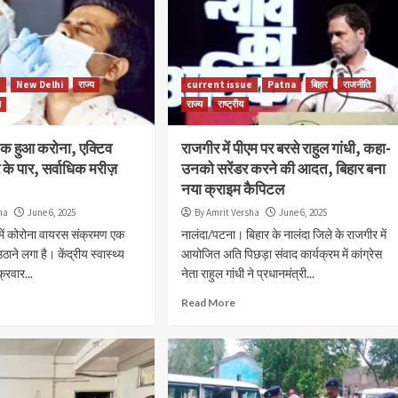
e
New Delhi
राज्य
current issue
Patna
बिहार
राजनीति
य
राज्य
राष्ट्रीय
ाक हुआ करोना, एक्टिव
राजगीर में पीएम पर बरसे राहुल गांधी, कहा-
के पार, सर्वाधिक मरीज़
उनको सरेंडर करने की आदत, बिहार बना
नया क्राइम कैपिटल
ha
June 6, 2025
By Amrit Versha
June 6, 2025
में कोरोना वायरस संक्रमण एक
नालंदा/पटना। बिहार के नालंदा जिले के राजगीर में
ठाने लगा है। केंद्रीय स्वास्थ्य
आयोजित अति पिछड़ा संवाद कार्यक्रम में कांग्रेस
क्रवार...
नेता राहुल गांधी ने प्रधानमंत्री...
Read More