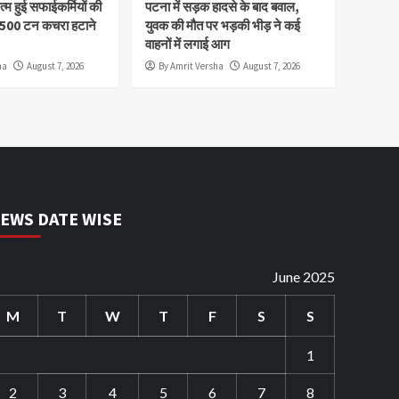
म हुई सफाईकर्मियों की
पटना में सड़क हादसे के बाद बवाल,
,500 टन कचरा हटाने
युवक की मौत पर भड़की भीड़ ने कई
वाहनों में लगाई आग
ha
August 7, 2026
By Amrit Versha
August 7, 2026
EWS DATE WISE
June 2025
M
T
W
T
F
S
S
1
2
3
4
5
6
7
8