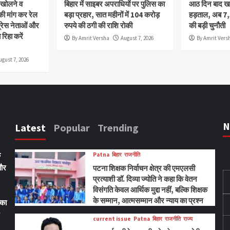
ी खोलने व
बिहार में साइबर अपराधियों पर पुलिस का
आठ दिन बाद खत्
 मांग कर रेल
बड़ा प्रहार, सात महीनों में 104 करोड़
हड़ताल, अब 7
्रेस नेताओं और
रुपये की ठगी की राशि रोकी
की बड़ी चुनौती
रिहा करें
By Amrit Versha
August 7, 2026
By Amrit Vers
ugust 7, 2026
N
Latest
Popular
Trending
ि
Patna
बिहार
राजनीति
 और
पटना शिक्षक निर्वाचन क्षेत्र की एमएलसी
प्रत्याशी डॉ. दिव्या ज्योति ने कहा कि वेतन
विसंगति केवल आर्थिक मुद्दा नहीं, बल्कि शिक्षक
के सम्मान, आत्मसम्मान और न्याय का प्रश्न
्का
current issue
Patna
बिहार
राजनीति
राज्य