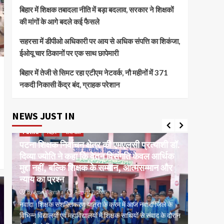
बिहार में शिक्षक तबादला नीति में बड़ा बदलाव, सरकार ने शिक्षकों
की मांगों के आगे बदले कई फैसले
सहरसा में डीपीओ अधिकारी पर आय से अधिक संपत्ति का शिकंजा,
ईओयू चार ठिकानों पर एक साथ छापेमारी
बिहार में तेजी से सिमट रहा एटीएम नेटवर्क, नौ महीनों में 371
नकदी निकासी केंद्र बंद, ग्राहक परेशान
NEWS JUST IN
Patna
बिहार
राजनीति
current 
पटना शिक्षक निर्वाचन क्षेत्र की एमएलसी प्रत्याशी डॉ.
बक्सर ईट
दिव्या ज्योति ने कहा कि वेतन विसंगति केवल आर्थिक
मरम्मतीक
र
मुद्दा नहीं, बल्कि शिक्षक के सम्मान, आत्मसम्मान और
कांग्रेस
न्याय का प्रश्न
प्रशासन
By Amrit Versha
August 7, 2026
By Amrit
म,
नवादा।शिक्षक सशक्तिकरण यात्रा के क्रम में आज नवादा जिले के
पटना। बक्स
िस
विभिन्न विद्यालयों एवं महाविद्यालयों में शिक्षक साथियों से संवाद के दौरान
मरम्मतीकरण