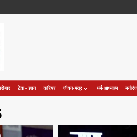
ारोबार
टेक – ज्ञान
करियर
जीवन-मंत्र
धर्म-आध्यात्म
मनोरं
5