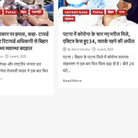
वाहनों, यात्री...
Read More
e
Patna
बिहार
राजनीति
current issue
Patna
बिहार
राज्य
स्वास्थ्य
रकार पर हमला, कहा- टायर्ड
पटना में कोरोना के चार नए मरीज मिले,
र रिटायर्ड अधिकारी से बिहार
एक्टिव केस हुए 34, सतर्क रहने की अपील
्थ्य व्यवस्था बदहाल
By Amrit Versha
June 6, 2025
ha
June 6, 2025
पटना। बिहार के पटना जिले में कोरोना वायरस
संक्रमण ने एक बार फिर चिंता बढ़ा दी है। बीते 24
िपक्ष और राष्ट्रीय जनता दल
घंटे...
 नेता तेजस्वी यादव ने एक बार फिर
..
Read More