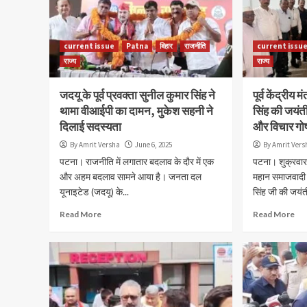
current issue
Patna
बिहार
राजनीति
current issu
राज्य
राज्य
जदयू के पूर्व प्रवक्ता सुनील कुमार सिंह ने
पूर्व केंद्रीय 
थामा वीआईपी का दामन, मुकेश सहनी ने
सिंह की जयंती
दिलाई सदस्यता
और विचार गोष्
By Amrit Versha
June 6, 2025
By Amrit Vers
पटना। राजनीति में लगातार बदलाव के दौर में एक
पटना। शुक्रवार को
और अहम बदलाव सामने आया है। जनता दल
महान समाजवादी ने
यूनाइटेड (जदयू) के...
सिंह जी की जयंती
Read More
Read More