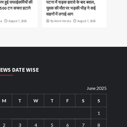
म हुई सफाईकर्मियों की
पटना में सड़क हादसे के बाद बवाल,
,500 टन कचरा हटाने
युवक की मौत पर भड़की भीड़ ने कई
वाहनों में लगाई आग
ha
August 7, 2026
By Amrit Versha
August 7, 2026
EWS DATE WISE
June 2025
M
T
W
T
F
S
S
1
2
3
4
5
6
7
8