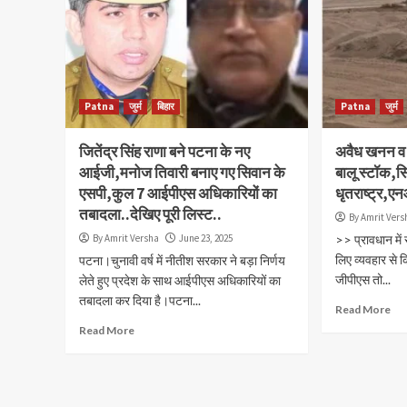
Patna
जुर्म
बिहार
Patna
जुर्म
जितेंद्र सिंह राणा बने पटना के नए
अवैध खनन व फ़र
आईजी,मनोज तिवारी बनाए गए सिवान के
बालू स्टॉक,स
एसपी,कुल 7 आईपीएस अधिकारियों का
धृतराष्ट्र,ए
तबादला..देखिए पूरी लिस्ट..
By Amrit Vers
By Amrit Versha
June 23, 2025
>> प्रावधान मे
लिए व्यवहार से क
पटना।चुनावी वर्ष में नीतीश सरकार ने बड़ा निर्णय
जीपीएस तो...
लेते हुए प्रदेश के साथ आईपीएस अधिकारियों का
तबादला कर दिया है।पटना...
Read More
Read More