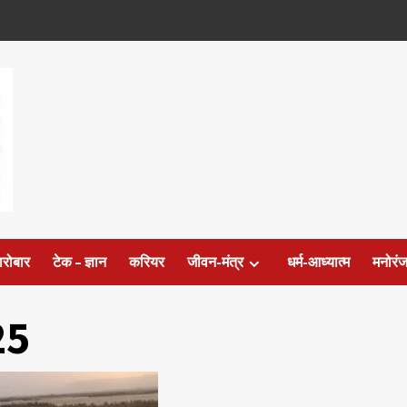
ारोबार
टेक – ज्ञान
करियर
जीवन-मंत्र
धर्म-आध्यात्म
मनोरं
25