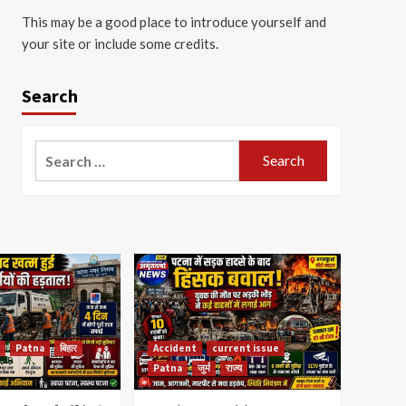
This may be a good place to introduce yourself and
your site or include some credits.
Search
Search
for:
Patna
बिहार
Accident
current issue
Patna
जुर्म
राज्य