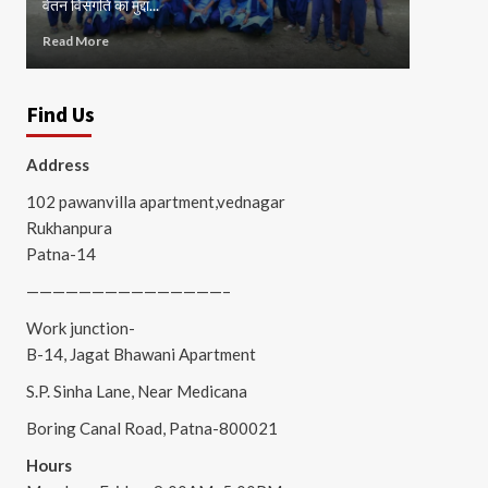
वेतन विसंगति का मुद्दा...
जाम...
Read More
Read Mor
Find Us
Address
102 pawanvilla apartment,vednagar
Rukhanpura
Patna-14
———————————————–
Work junction-
B-14, Jagat Bhawani Apartment
S.P. Sinha Lane, Near Medicana
Boring Canal Road, Patna-800021
Hours