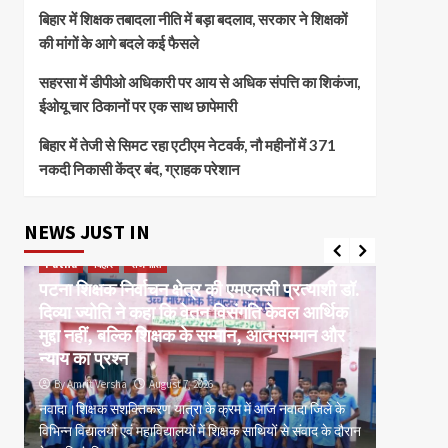
बिहार में शिक्षक तबादला नीति में बड़ा बदलाव, सरकार ने शिक्षकों
की मांगों के आगे बदले कई फैसले
सहरसा में डीपीओ अधिकारी पर आय से अधिक संपत्ति का शिकंजा,
ईओयू चार ठिकानों पर एक साथ छापेमारी
बिहार में तेजी से सिमट रहा एटीएम नेटवर्क, नौ महीनों में 371
नकदी निकासी केंद्र बंद, ग्राहक परेशान
NEWS JUST IN
Patna
बिहार
राजनीति
current 
पटना शिक्षक निर्वाचन क्षेत्र की एमएलसी प्रत्याशी डॉ.
बक्सर ईट
दिव्या ज्योति ने कहा कि वेतन विसंगति केवल आर्थिक
मरम्मतीक
र
मुद्दा नहीं, बल्कि शिक्षक के सम्मान, आत्मसम्मान और
कांग्रेस
न्याय का प्रश्न
प्रशासन
By Amrit Versha
August 7, 2026
By Amrit
म,
नवादा।शिक्षक सशक्तिकरण यात्रा के क्रम में आज नवादा जिले के
पटना। बक्स
िस
विभिन्न विद्यालयों एवं महाविद्यालयों में शिक्षक साथियों से संवाद के दौरान
मरम्मतीकरण