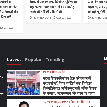
ी खोलने व
बिहार में साइबर अपराधियों पर पुलिस का
आठ दिन बाद खत्
 मांग कर रेल
बड़ा प्रहार, सात महीनों में 104 करोड़
हड़ताल, अब 7
्रेस नेताओं और
रुपये की ठगी की राशि रोकी
की बड़ी चुनौती
रिहा करें
By Amrit Versha
August 7, 2026
By Amrit Vers
ugust 7, 2026
N
Latest
Popular
Trending
ि
Patna
बिहार
राजनीति
 और
पटना शिक्षक निर्वाचन क्षेत्र की एमएलसी
प्रत्याशी डॉ. दिव्या ज्योति ने कहा कि वेतन
विसंगति केवल आर्थिक मुद्दा नहीं, बल्कि शिक्षक
के सम्मान, आत्मसम्मान और न्याय का प्रश्न
्का
current issue
Patna
बिहार
राजनीति
राज्य