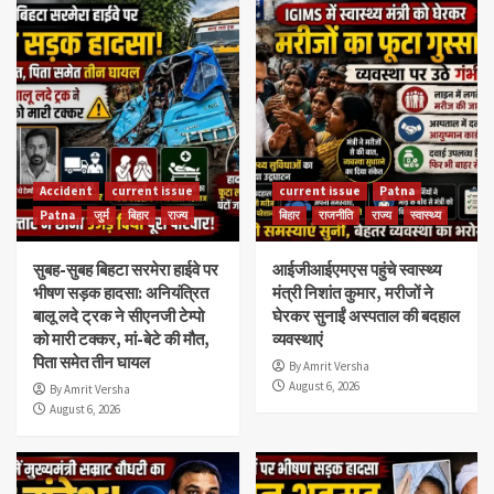
Accident
current issue
current issue
Patna
Patna
जुर्म
बिहार
राज्य
बिहार
राजनीति
राज्य
स्वास्थ्य
सुबह-सुबह बिहटा सरमेरा हाईवे पर
आईजीआईएमएस पहुंचे स्वास्थ्य
भीषण सड़क हादसा: अनियंत्रित
मंत्री निशांत कुमार, मरीजों ने
बालू लदे ट्रक ने सीएनजी टेम्पो
घेरकर सुनाईं अस्पताल की बदहाल
को मारी टक्कर, मां-बेटे की मौत,
व्यवस्थाएं
पिता समेत तीन घायल
By Amrit Versha
August 6, 2026
By Amrit Versha
August 6, 2026