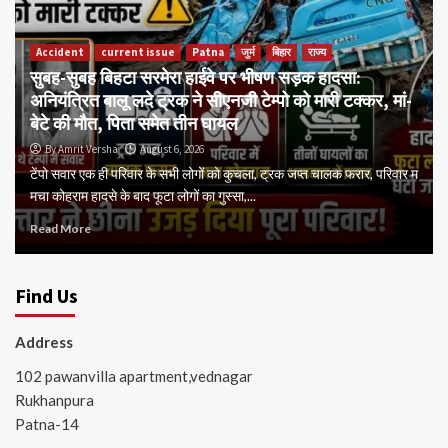
Accident
current issue
Patna
जुर्म
बिहार
राज्य
सुबह-सुबह बिहटा सरमेरा हाईवे पर भीषण सड़क हादसा:
अनियंत्रित बालू लदे ट्रक ने सीएनजी टेम्पो को मारी टक्कर, मां-
बेटे की मौत, पिता समेत तीन घायल
By Amrit Versha
August 6, 2026
टेंपो सवार एक ही परिवार के सभी लोगों को कुचला, ट्रक जप्त चालक फरार, परिवार म
मचा कोहराम हादसे के बाद फूटा लोगों का गुस्सा,...
Read More
Find Us
Address
102 pawanvilla apartment,vednagar
Rukhanpura
Patna-14