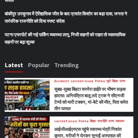
बांकीपुर उपचुनाव में ऐतिहासिक जीत के बाद प्रशांत किशोर का बड़ा दावा, जनता ने
पारंपरिक राजनीति को दिया स्पष्ट संदेश
पटना एयरपोर्ट की नई पार्किंग व्यवस्था लागू, निजी वाहनों को राहत तो व्यावसायिक
वाहनों पर बढ़ा शुल्क
Latest
Popular
Trending
Accident
current issue
Patna
जुर्म
बिहार
राज्य
सुबह-सुबह बिहटा सरमेरा हाईवे पर भीषण सड़क
हादसा: अनियंत्रित बालू लदे ट्रक ने सीएनजी
टेम्पो को मारी टक्कर, मां-बेटे की मौत, पिता समेत
तीन घायल
current issue
Patna
बिहार
राजनीति
राज्य
स्वास्थ्य
आईजीआईएमएस पहुंचे स्वास्थ्य मंत्री निशांत
कुमार, मरीजों ने घेरकर सुनाईं अस्पताल की