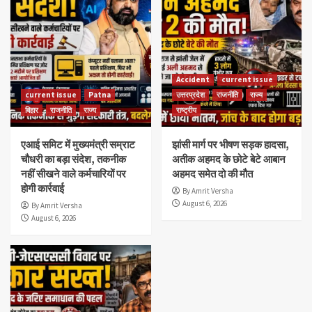
Accident
current issue
current issue
Patna
उत्तरप्रदेश
राजनीति
राज्य
बिहार
राजनीति
राज्य
राष्ट्रीय
एआई समिट में मुख्यमंत्री सम्राट
झांसी मार्ग पर भीषण सड़क हादसा,
चौधरी का बड़ा संदेश, तकनीक
अतीक अहमद के छोटे बेटे आबान
नहीं सीखने वाले कर्मचारियों पर
अहमद समेत दो की मौत
होगी कार्रवाई
By Amrit Versha
August 6, 2026
By Amrit Versha
August 6, 2026