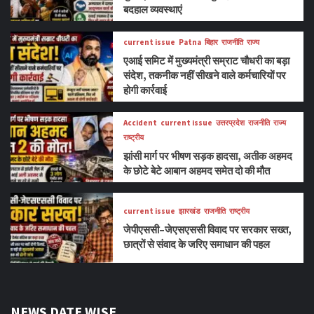
बदहाल व्यवस्थाएं
current issue
Patna
बिहार
राजनीति
राज्य
एआई समिट में मुख्यमंत्री सम्राट चौधरी का बड़ा
संदेश, तकनीक नहीं सीखने वाले कर्मचारियों पर
होगी कार्रवाई
Accident
current issue
उत्तरप्रदेश
राजनीति
राज्य
राष्ट्रीय
झांसी मार्ग पर भीषण सड़क हादसा, अतीक अहमद
के छोटे बेटे आबान अहमद समेत दो की मौत
current issue
झारखंड
राजनीति
राष्ट्रीय
जेपीएससी–जेएसएससी विवाद पर सरकार सख्त,
छात्रों से संवाद के जरिए समाधान की पहल
NEWS DATE WISE