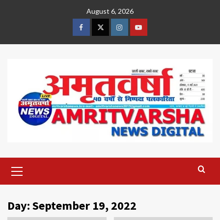
Skip
August 6, 2026
to
content
Facebook
Twitter
Instagram
Youtube
Primary
Menu
Day:
September 19, 2022