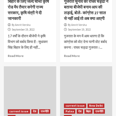
बिहार के लिए जल्द चौथा कृषि
गुजरात चुनाव को राघव चड्ढा ने
रोड मैप तैयार करेगी राज्य
बताया बीजेपी बनाम आप की
सरकार, कृषि मंत्री ने दी
लड़ाई, बोले- कांग्रेस 27 साल
जानकारी
से नहीं आई तो अब क्या आएगी
By Amrit Versha
By Amrit Versha
September 19, 2022
September 19, 2022
17 वर्षों के दौरान बीजेपी ने कृषि
गुजरात के मन में आम धारणा है कि
विभाग को बर्बाद किया है : सुधाकर
कांग्रेस को वोट देना यानी वोट बर्बाद
सिंह बिहार के लिए ही नहीं...
करना : राघव चड्ढा गुजरात।...
Read More
Read More
current issue
New Delhi
current issue
देश
राजनीति
Patna
देश
बिहार
राजनीति