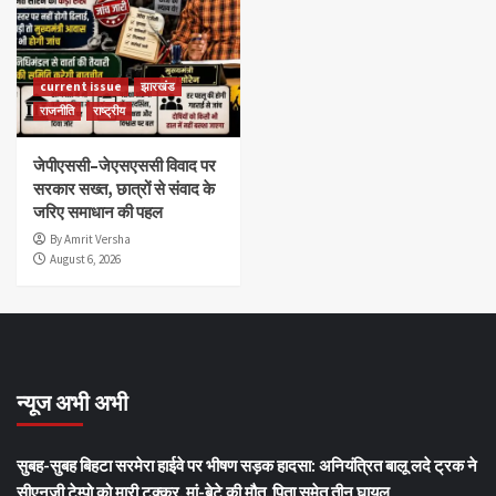
current issue
झारखंड
राजनीति
राष्ट्रीय
जेपीएससी–जेएसएससी विवाद पर
सरकार सख्त, छात्रों से संवाद के
जरिए समाधान की पहल
By Amrit Versha
August 6, 2026
न्यूज अभी अभी
सुबह-सुबह बिहटा सरमेरा हाईवे पर भीषण सड़क हादसा: अनियंत्रित बालू लदे ट्रक ने
सीएनजी टेम्पो को मारी टक्कर, मां-बेटे की मौत, पिता समेत तीन घायल