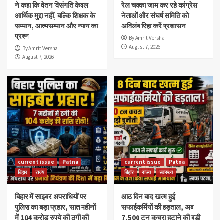
ने कहा कि वेतन विसंगति केवल
रेल चक्का जाम कर रहे कांग्रेस
आर्थिक मुद्दा नहीं, बल्कि शिक्षक के
नेताओं और संघर्ष समिति को
सम्मान, आत्मसम्मान और न्याय का
अविलंब रिहा करें प्रशासन
प्रश्न
By Amrit Versha
August 7, 2026
By Amrit Versha
August 7, 2026
current issue
Patna
current issue
Patna
बिहार
राज्य
बिहार
राज्य
स्वास्थ्य
बिहार में साइबर अपराधियों पर
आठ दिन बाद खत्म हुई
पुलिस का बड़ा प्रहार, सात महीनों
सफाईकर्मियों की हड़ताल, अब
में 104 करोड़ रुपये की ठगी की
7,500 टन कचरा हटाने की बड़ी