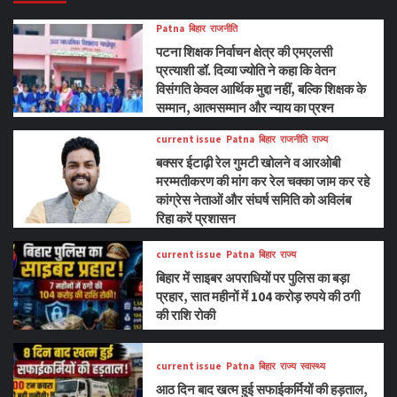
Patna
बिहार
राजनीति
पटना शिक्षक निर्वाचन क्षेत्र की एमएलसी
प्रत्याशी डॉ. दिव्या ज्योति ने कहा कि वेतन
विसंगति केवल आर्थिक मुद्दा नहीं, बल्कि शिक्षक के
सम्मान, आत्मसम्मान और न्याय का प्रश्न
current issue
Patna
बिहार
राजनीति
राज्य
बक्सर ईटाढ़ी रेल गुमटी खोलने व आरओबी
मरम्मतीकरण की मांग कर रेल चक्का जाम कर रहे
कांग्रेस नेताओं और संघर्ष समिति को अविलंब
रिहा करें प्रशासन
current issue
Patna
बिहार
राज्य
बिहार में साइबर अपराधियों पर पुलिस का बड़ा
प्रहार, सात महीनों में 104 करोड़ रुपये की ठगी
की राशि रोकी
current issue
Patna
बिहार
राज्य
स्वास्थ्य
आठ दिन बाद खत्म हुई सफाईकर्मियों की हड़ताल,