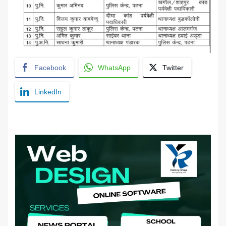
Facebook
WhatsApp
Twitter
LinkedIn
YashoRaj Infosys : Best website development
company in Patna, web design company near me