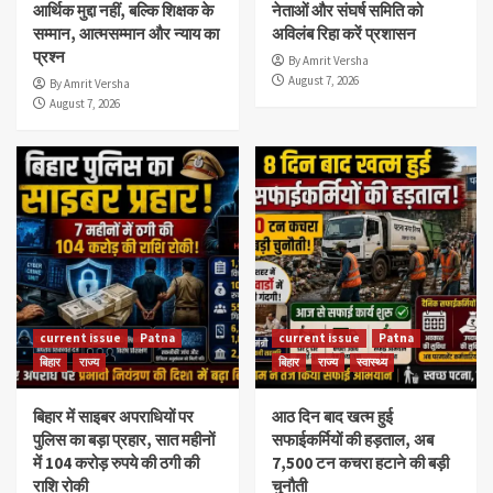
आर्थिक मुद्दा नहीं, बल्कि शिक्षक के
नेताओं और संघर्ष समिति को
सम्मान, आत्मसम्मान और न्याय का
अविलंब रिहा करें प्रशासन
प्रश्न
By Amrit Versha
August 7, 2026
By Amrit Versha
August 7, 2026
current issue
Patna
current issue
Patna
बिहार
राज्य
बिहार
राज्य
स्वास्थ्य
बिहार में साइबर अपराधियों पर
आठ दिन बाद खत्म हुई
पुलिस का बड़ा प्रहार, सात महीनों
सफाईकर्मियों की हड़ताल, अब
में 104 करोड़ रुपये की ठगी की
7,500 टन कचरा हटाने की बड़ी
राशि रोकी
चुनौती