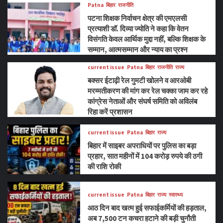
Patna
बिहार
राजनीति
पटना शिक्षक निर्वाचन क्षेत्र की एमएलसी
प्रत्याशी डॉ. दिव्या ज्योति ने कहा कि वेतन
विसंगति केवल आर्थिक मुद्दा नहीं, बल्कि शिक्षक के
सम्मान, आत्मसम्मान और न्याय का प्रश्न
current issue
Patna
बिहार
राजनीति
राज्य
बक्सर ईटाढ़ी रेल गुमटी खोलने व आरओबी
मरम्मतीकरण की मांग कर रेल चक्का जाम कर रहे
कांग्रेस नेताओं और संघर्ष समिति को अविलंब
रिहा करें प्रशासन
current issue
Patna
बिहार
राज्य
बिहार में साइबर अपराधियों पर पुलिस का बड़ा
प्रहार, सात महीनों में 104 करोड़ रुपये की ठगी
की राशि रोकी
current issue
Patna
बिहार
राज्य
स्वास्थ्य
आठ दिन बाद खत्म हुई सफाईकर्मियों की हड़ताल,
अब 7,500 टन कचरा हटाने की बड़ी चुनौती