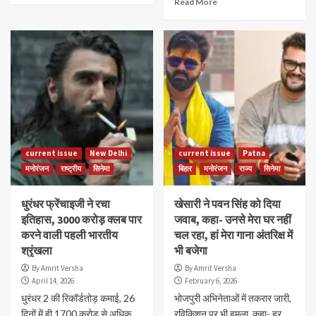
Read More
current issue
New Delhi
current issue
Patna
मनोरंजन
राष्ट्रीय
सिनेमा
बिहार
मनोरंजन
राज्य
सिनेमा
धुरंधर फ्रेंचाइजी ने रचा
खेसारी ने पवन सिंह को दिया
इतिहास, 3000 करोड़ क्लब पार
जवाब, कहा- उनसे मेरा घर नहीं
करने वाली पहली भारतीय
चल रहा, हां मेरा गाना अंतरिक्ष में
श्रृंखला
भी बजेगा
By Amrit Versha
By Amrit Versha
April 14, 2026
February 6, 2026
धुरंधर 2 की रिकॉर्डतोड़ कमाई, 26
भोजपुरी अभिनेताओं में तकरार जारी,
दिनों में ही 1700 करोड़ से अधिक
रविकिशन पर भी हमला, कहा- हर