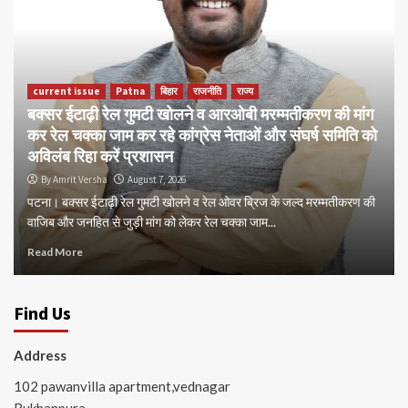
current issue
Patna
बिहार
राजनीति
राज्य
बक्सर ईटाढ़ी रेल गुमटी खोलने व आरओबी मरम्मतीकरण की मांग
कर रेल चक्का जाम कर रहे कांग्रेस नेताओं और संघर्ष समिति को
अविलंब रिहा करें प्रशासन
By Amrit Versha
August 7, 2026
पटना। बक्सर ईटाढ़ी रेल गुमटी खोलने व रेल ओवर ब्रिज के जल्द मरम्मतीकरण की
वाजिब और जनहित से जुड़ी मांग को लेकर रेल चक्का जाम...
Read More
Find Us
Address
102 pawanvilla apartment,vednagar
Rukhanpura