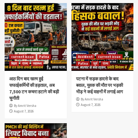
current issue
Patna
Accident
current issue
बिहार
राज्य
स्वास्थ्य
Patna
जुर्म
राज्य
आठ दिन बाद खत्म हुई
पटना में सड़क हादसे के बाद
सफाईकर्मियों की हड़ताल, अब
बवाल, युवक की मौत पर भड़की
7,500 टन कचरा हटाने की बड़ी
भीड़ ने कई वाहनों में लगाई आग
चुनौती
By Amrit Versha
August 7, 2026
By Amrit Versha
August 7, 2026