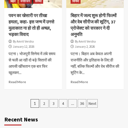
बिहार
मनोरंजन
सिनेमा
सिनेमा
पवन का खेसारी पर तीखा
बिहार में जल्द शुरू होगी फिल्मों
हमला, कहा- इस जन्म में उनसे
और वेब सीरीज की शूटिंग, 37
मुलाकात ना हो तो ही अच्छा,
प्रोजेक्ट को सरकार ने दी
भड़का विवाद
अनुमति
By Amrit Versha
By Amrit Versha
January 12, 2026
January 2, 2026
पटना। भोजपुरी सिनेमा में लंबे समय
पटना। बिहार अब केवल अपनी
से चली आ रही दो बड़े सितारों की
राजनीति और इतिहास के लिए ही
आपसी खींचतान एक बार फिर
नहीं, बल्कि फिल्मों और वेब सीरीज की
खुलकर...
शूटिंग के...
Read More
Read More
Posts
1
2
3
4
…
36
Next
navigation
Recent News