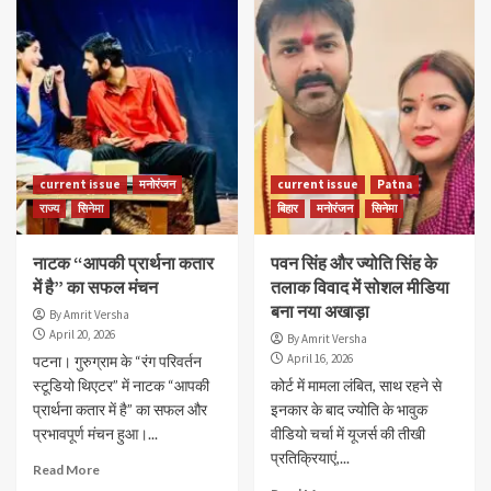
current issue
मनोरंजन
current issue
Patna
राज्य
सिनेमा
बिहार
मनोरंजन
सिनेमा
नाटक “आपकी प्रार्थना कतार
पवन सिंह और ज्योति सिंह के
में है” का सफल मंचन
तलाक विवाद में सोशल मीडिया
बना नया अखाड़ा
By Amrit Versha
April 20, 2026
By Amrit Versha
April 16, 2026
पटना। गुरुग्राम के “रंग परिवर्तन
स्टूडियो थिएटर” में नाटक “आपकी
कोर्ट में मामला लंबित, साथ रहने से
प्रार्थना कतार में है” का सफल और
इनकार के बाद ज्योति के भावुक
प्रभावपूर्ण मंचन हुआ।...
वीडियो चर्चा में यूजर्स की तीखी
प्रतिक्रियाएं,...
Read More