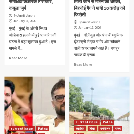
समीक्षक केआरके गिरफ्तार,
मिली जान से मारने की धमकी,
कबूला जुर्म
बिश्नोई गैंग ने मांगी 10 करोड़ की
फिरौती
By Amrit Versha
January 24, 2026
By Amrit Versha
January 17, 2026
मुंबई। मुंबई के अंधेरी स्थित
ओशिवारा इलाके में हुई फायरिंग की
मुंबई। बॉलीवुड और पंजाबी म्यूजिक
घटना में बड़ा खुलासा हुआ है। इस
इंडस्ट्री से एक गंभीर और चौंकाने
मामले में...
वाली खबर सामने आई है। मशहूर
गायक बी प्राक...
Read More
Read More
current issue
Patna
current issue
Patna
कारोबार
बिहार
मनोरंजन
राज्य