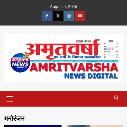
Skip
August 7, 2026
to
content
Facebook
Twitter
Instagram
Youtube
Primary
Menu
मनोरंजन