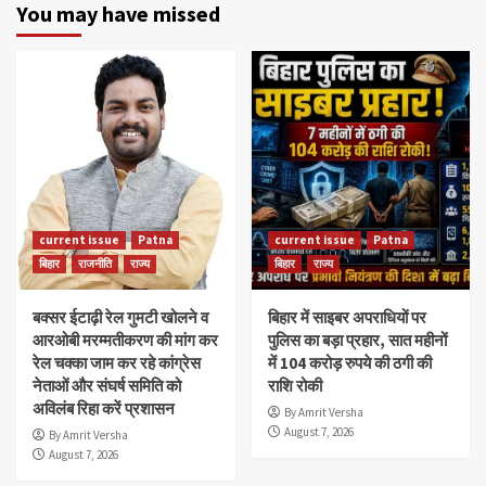
You may have missed
current issue
Patna
current issue
Patna
बिहार
राजनीति
राज्य
बिहार
राज्य
बक्सर ईटाढ़ी रेल गुमटी खोलने व
बिहार में साइबर अपराधियों पर
आरओबी मरम्मतीकरण की मांग कर
पुलिस का बड़ा प्रहार, सात महीनों
रेल चक्का जाम कर रहे कांग्रेस
में 104 करोड़ रुपये की ठगी की
नेताओं और संघर्ष समिति को
राशि रोकी
अविलंब रिहा करें प्रशासन
By Amrit Versha
August 7, 2026
By Amrit Versha
August 7, 2026