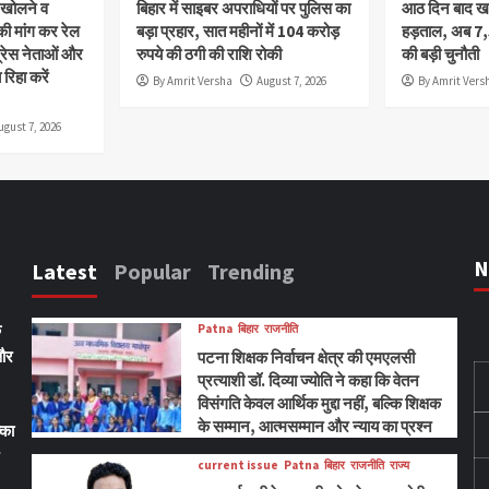
ी खोलने व
बिहार में साइबर अपराधियों पर पुलिस का
आठ दिन बाद खत्
 मांग कर रेल
बड़ा प्रहार, सात महीनों में 104 करोड़
हड़ताल, अब 7
्रेस नेताओं और
रुपये की ठगी की राशि रोकी
की बड़ी चुनौती
रिहा करें
By Amrit Versha
August 7, 2026
By Amrit Vers
ugust 7, 2026
N
Latest
Popular
Trending
ि
Patna
बिहार
राजनीति
 और
पटना शिक्षक निर्वाचन क्षेत्र की एमएलसी
प्रत्याशी डॉ. दिव्या ज्योति ने कहा कि वेतन
विसंगति केवल आर्थिक मुद्दा नहीं, बल्कि शिक्षक
के सम्मान, आत्मसम्मान और न्याय का प्रश्न
्का
current issue
Patna
बिहार
राजनीति
राज्य