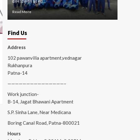
वेतन विसंगति का मुद्दा...
जाम...
Read More
Read Mor
Find Us
Address
102 pawanvilla apartment,vednagar
Rukhanpura
Patna-14
———————————————–
Work junction-
B-14, Jagat Bhawani Apartment
S.P. Sinha Lane, Near Medicana
Boring Canal Road, Patna-800021
Hours