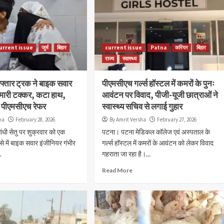
urrent issue
जुर्म
बिहार
current issue
Patna
करियर
बिहार
राज्य
स्वास्थ्य
रफ्तार ट्रक ने बाइक सवार
पीएमसीएच गर्ल्स हॉस्टल में कमरों के पुनः
 मारी टक्कर, कटा हाथ,
आवंटन पर विवाद, पीजी-यूजी छात्राओं ने
ें पीएमसीएच रेफर
स्वास्थ्य सचिव से लगाई गुहार
ha
February 28, 2026
By Amrit Versha
February 27, 2026
ांधी सेतु पर शुक्रवार को एक
पटना। पटना मेडिकल कॉलेज एवं अस्पताल के
 में बाइक सवार इंजीनियर गंभीर
गर्ल्स हॉस्टल में कमरों के आवंटन को लेकर विवाद
.
गहराता जा रहा है।...
Read More