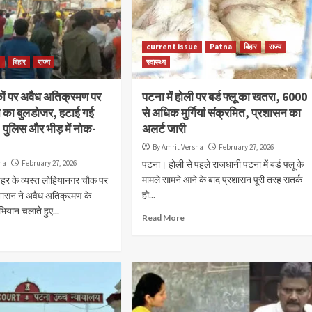
current issue
Patna
बिहार
राज्य
e
बिहार
राज्य
स्वास्थ्य
़कों पर अवैध अतिक्रमण पर
पटना में होली पर बर्ड फ्लू का खतरा, 6000
 का बुलडोजर, हटाई गई
से अधिक मुर्गियां संक्रमित, प्रशासन का
ं, पुलिस और भीड़ में नोक-
अलर्ट जारी
By Amrit Versha
February 27, 2026
ha
February 27, 2026
पटना। होली से पहले राजधानी पटना में बर्ड फ्लू के
मामले सामने आने के बाद प्रशासन पूरी तरह सतर्क
हर के व्यस्त लोहियानगर चौक पर
हो...
रशासन ने अवैध अतिक्रमण के
यान चलाते हुए...
Accident
current issue
Patna
जुर्म
राज्य
Read More
पटना में सड़क हादसे के बाद बवाल, युवक की मौत प
भड़की भीड़ ने कई वाहनों में लगाई आग
By Amrit Versha
August 7, 2026
अगमकुआं के जीरो माइल पर दुर्घटना के बाद राष्ट्रीय राजमार्ग रहा जा
पुलिस और प्रशासन को स्थिति संभालने में करनी पड़ी मशक्कत पुल