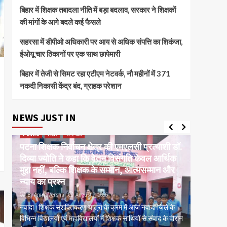
बिहार में शिक्षक तबादला नीति में बड़ा बदलाव, सरकार ने शिक्षकों
की मांगों के आगे बदले कई फैसले
सहरसा में डीपीओ अधिकारी पर आय से अधिक संपत्ति का शिकंजा,
ईओयू चार ठिकानों पर एक साथ छापेमारी
बिहार में तेजी से सिमट रहा एटीएम नेटवर्क, नौ महीनों में 371
नकदी निकासी केंद्र बंद, ग्राहक परेशान
NEWS JUST IN
Patna
बिहार
राजनीति
current 
पटना शिक्षक निर्वाचन क्षेत्र की एमएलसी प्रत्याशी डॉ.
बक्सर ईट
दिव्या ज्योति ने कहा कि वेतन विसंगति केवल आर्थिक
मरम्मतीक
र
मुद्दा नहीं, बल्कि शिक्षक के सम्मान, आत्मसम्मान और
कांग्रेस
न्याय का प्रश्न
प्रशासन
By Amrit Versha
August 7, 2026
By Amrit
म,
नवादा।शिक्षक सशक्तिकरण यात्रा के क्रम में आज नवादा जिले के
पटना। बक्स
िस
विभिन्न विद्यालयों एवं महाविद्यालयों में शिक्षक साथियों से संवाद के दौरान
मरम्मतीकरण