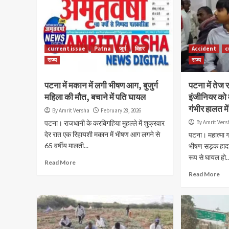
current issue
Patna
जुर्म
बिहार
Accident
c
राज्य
राज्य
पटना में मकान में लगी भीषण आग, बुजुर्ग
पटना में तेज 
महिला की मौत, बचाने में पति घायल
इंजीनियर को
गंभीर हालत म
By Amrit Versha
February 28, 2026
पटना। राजधानी के करबिगहिया मुहल्ले में शुक्रवार
By Amrit Vers
देर रात एक रिहायशी मकान में भीषण आग लगने से
पटना। महात्मा ग
65 वर्षीय मालती...
भीषण सड़क हादसे
रूप से घायल हो..
Read More
Read More