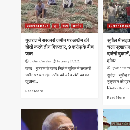
current issue
जुर्म
राज्य
राष्ट्रीय
current issu
गुजरात में सरकारी जमीन पर अफीम की
सुपौल में सड
खेती करते तीन गिरफ्तार, 9 करोड़ के बीच
चला प्रशासन
जब्त
दर्जनों दुकाने
झोक
By Amrit Versha
February 27, 2026
कच्छ। गुजरात के कच्छ जिले में पुलिस ने सरकारी
By Amrit Vers
जमीन पर चल रही अफीम की अवैध खेती का बड़ा
सुपौल। सुपौल श
खुलासा...
शुक्रवार को प्
खिलाफ सख्त अभि
Read More
Read More