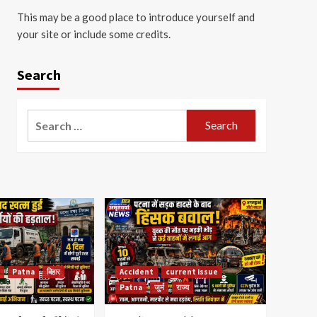
This may be a good place to introduce yourself and
your site or include some credits.
Search
Search
for:
Patna
बिहार
Accident
current issue
Patna
जुर्म
राज्य