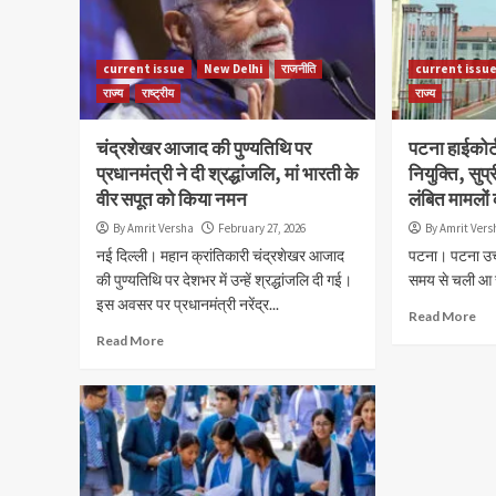
current issue
New Delhi
राजनीति
current issu
राज्य
राष्ट्रीय
राज्य
चंद्रशेखर आजाद की पुण्यतिथि पर
पटना हाईकोर्ट
प्रधानमंत्री ने दी श्रद्धांजलि, मां भारती के
नियुक्ति, सुप
वीर सपूत को किया नमन
लंबित मामलों
By Amrit Versha
February 27, 2026
By Amrit Vers
नई दिल्ली। महान क्रांतिकारी चंद्रशेखर आजाद
पटना। पटना उच्च 
की पुण्यतिथि पर देशभर में उन्हें श्रद्धांजलि दी गई।
समय से चली आ रह
इस अवसर पर प्रधानमंत्री नरेंद्र...
Read More
Read More