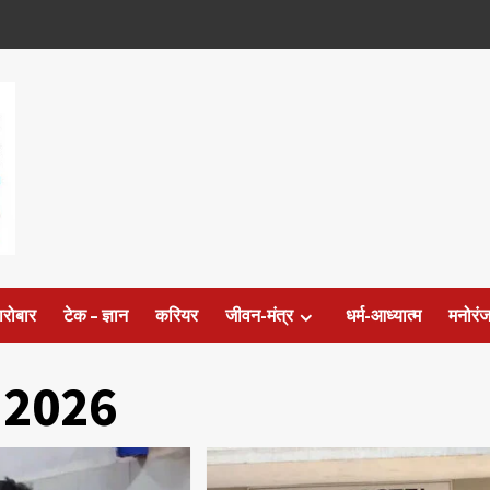
ारोबार
टेक – ज्ञान
करियर
जीवन-मंत्र
धर्म-आध्यात्म
मनोरं
 2026