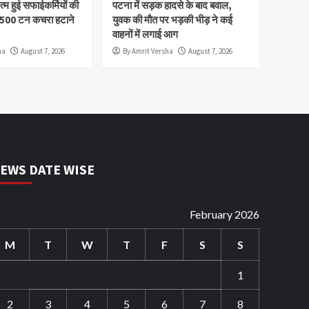
म हुई सफाईकर्मियों की
पटना में सड़क हादसे के बाद बवाल,
,500 टन कचरा हटाने
युवक की मौत पर भड़की भीड़ ने कई
वाहनों में लगाई आग
ha
August 7, 2026
By Amrit Versha
August 7, 2026
EWS DATE WISE
February 2026
M
T
W
T
F
S
S
1
2
3
4
5
6
7
8