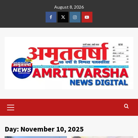
Skip
August 8, 2026
to
content
Facebook
Twitter
Instagram
Youtube
Primary
Menu
Day:
November 10, 2025