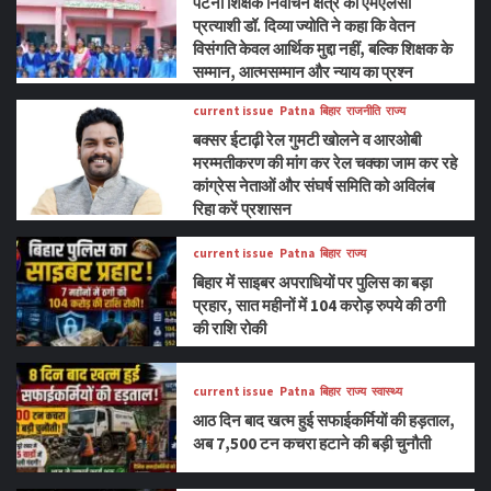
पटना शिक्षक निर्वाचन क्षेत्र की एमएलसी
प्रत्याशी डॉ. दिव्या ज्योति ने कहा कि वेतन
विसंगति केवल आर्थिक मुद्दा नहीं, बल्कि शिक्षक के
सम्मान, आत्मसम्मान और न्याय का प्रश्न
current issue
Patna
बिहार
राजनीति
राज्य
बक्सर ईटाढ़ी रेल गुमटी खोलने व आरओबी
मरम्मतीकरण की मांग कर रेल चक्का जाम कर रहे
कांग्रेस नेताओं और संघर्ष समिति को अविलंब
रिहा करें प्रशासन
current issue
Patna
बिहार
राज्य
बिहार में साइबर अपराधियों पर पुलिस का बड़ा
प्रहार, सात महीनों में 104 करोड़ रुपये की ठगी
की राशि रोकी
current issue
Patna
बिहार
राज्य
स्वास्थ्य
आठ दिन बाद खत्म हुई सफाईकर्मियों की हड़ताल,
अब 7,500 टन कचरा हटाने की बड़ी चुनौती