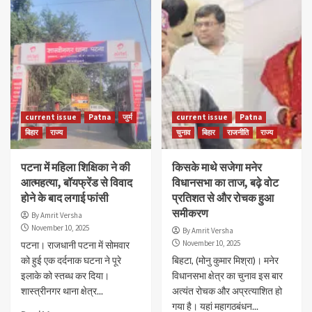
current issue
Patna
जुर्म
current issue
Patna
बिहार
राज्य
चुनाव
बिहार
राजनीति
राज्य
पटना में महिला शिक्षिका ने की
किसके माथे सजेगा मनेर
आत्महत्या, बॉयफ्रेंड से विवाद
विधानसभा का ताज, बढ़े वोट
होने के बाद लगाई फांसी
प्रतिशत से और रोचक हुआ
समीकरण
By Amrit Versha
November 10, 2025
By Amrit Versha
November 10, 2025
पटना। राजधानी पटना में सोमवार
को हुई एक दर्दनाक घटना ने पूरे
बिहटा, (मोनु कुमार मिश्रा)। मनेर
इलाके को स्तब्ध कर दिया।
विधानसभा क्षेत्र का चुनाव इस बार
शास्त्रीनगर थाना क्षेत्र...
अत्यंत रोचक और अप्रत्याशित हो
गया है। यहां महागठबंधन...