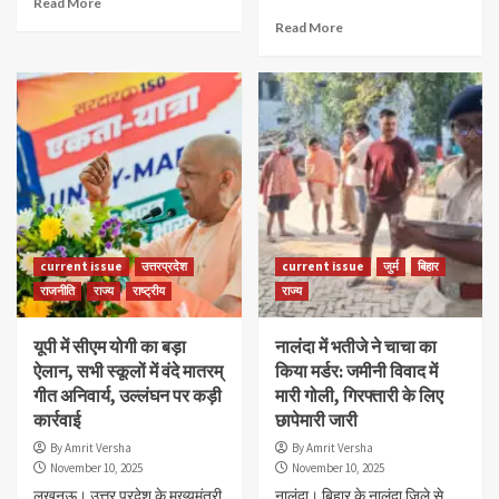
Read More
Read More
current issue
उत्तरप्रदेश
current issue
जुर्म
बिहार
राजनीति
राज्य
राष्ट्रीय
राज्य
यूपी में सीएम योगी का बड़ा
नालंदा में भतीजे ने चाचा का
ऐलान, सभी स्कूलों में वंदे मातरम्
किया मर्डर: जमीनी विवाद में
गीत अनिवार्य, उल्लंघन पर कड़ी
मारी गोली, गिरफ्तारी के लिए
कार्रवाई
छापेमारी जारी
By Amrit Versha
By Amrit Versha
November 10, 2025
November 10, 2025
लखनऊ। उत्तर प्रदेश के मुख्यमंत्री
नालंदा। बिहार के नालंदा जिले से