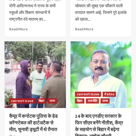
योगी आदित्यनाथ ने राज्य के सभी
सोमवार की सुबह एक चौंकाने वाली
स्कूलों और शिक्षण संस्थानों में
वारदात सामने आई, जिसने पूरे इलाके
राष्ट्रगीत वंदे मातरम् का...
को दहला...
Read More
Read More
current issue
Patna
current issue
बिहार
राज्य
बिहार
राजनीति
राज्य
कैमूर में कर्नाटक पुलिस के हेड
14 के बाद एनडीए सरकार के
कॉन्स्टेबल की हार्टअटैक से
फिर सीएम बनेंगे नीतीश, केंद्र
मौत, चुनावी ड्यूटी में थे तैनात
के सहयोग से बिहार में बढ़ेगा
विकास: अशोक चौधरी