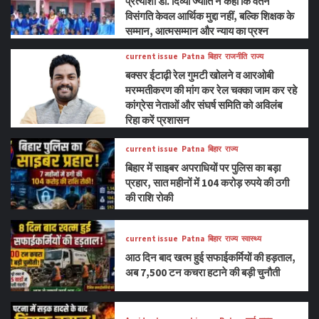
प्रत्याशी डॉ. दिव्या ज्योति ने कहा कि वेतन
विसंगति केवल आर्थिक मुद्दा नहीं, बल्कि शिक्षक के
सम्मान, आत्मसम्मान और न्याय का प्रश्न
current issue
Patna
बिहार
राजनीति
राज्य
बक्सर ईटाढ़ी रेल गुमटी खोलने व आरओबी
मरम्मतीकरण की मांग कर रेल चक्का जाम कर रहे
कांग्रेस नेताओं और संघर्ष समिति को अविलंब
रिहा करें प्रशासन
current issue
Patna
बिहार
राज्य
बिहार में साइबर अपराधियों पर पुलिस का बड़ा
प्रहार, सात महीनों में 104 करोड़ रुपये की ठगी
की राशि रोकी
current issue
Patna
बिहार
राज्य
स्वास्थ्य
आठ दिन बाद खत्म हुई सफाईकर्मियों की हड़ताल,
अब 7,500 टन कचरा हटाने की बड़ी चुनौती