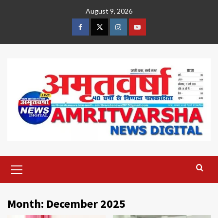
Skip
August 9, 2026
to
content
Facebook
Twitter
Instagram
Youtube
Primary
Menu
Month:
December 2025