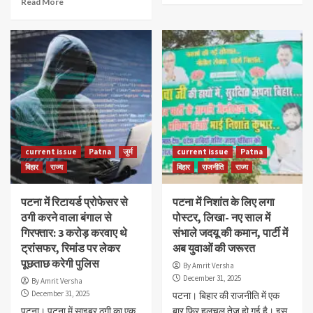
Read More
current issue
Patna
जुर्म
current issue
Patna
बिहार
राज्य
बिहार
राजनीति
राज्य
पटना में रिटायर्ड प्रोफेसर से
पटना में निशांत के लिए लगा
ठगी करने वाला बंगाल से
पोस्टर, लिखा- नए साल में
गिरफ्तार: 3 करोड़ करवाए थे
संभाले जदयू की कमान, पार्टी में
ट्रांसफर, रिमांड पर लेकर
अब युवाओं की जरूरत
पूछताछ करेगी पुलिस
By Amrit Versha
December 31, 2025
By Amrit Versha
December 31, 2025
पटना। बिहार की राजनीति में एक
पटना। पटना में साइबर ठगी का एक
बार फिर हलचल तेज हो गई है। इस