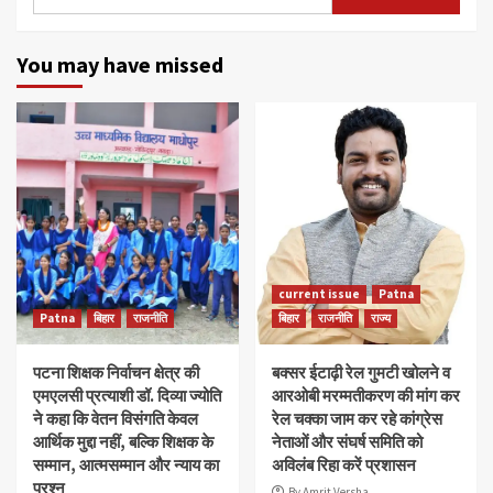
for:
You may have missed
current issue
Patna
Patna
बिहार
राजनीति
बिहार
राजनीति
राज्य
पटना शिक्षक निर्वाचन क्षेत्र की
बक्सर ईटाढ़ी रेल गुमटी खोलने व
एमएलसी प्रत्याशी डॉ. दिव्या ज्योति
आरओबी मरम्मतीकरण की मांग कर
ने कहा कि वेतन विसंगति केवल
रेल चक्का जाम कर रहे कांग्रेस
आर्थिक मुद्दा नहीं, बल्कि शिक्षक के
नेताओं और संघर्ष समिति को
सम्मान, आत्मसम्मान और न्याय का
अविलंब रिहा करें प्रशासन
प्रश्न
By Amrit Versha