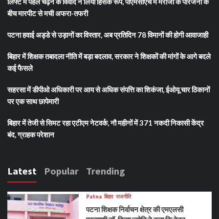
लिफ्ट में पहले चढ़ने के विवाद ने लिया हिंसक रूप, पीएमसीएच में मरीजों के परिजनों के
बीच मारपीट से मची अफरा-तफरी
पटना हवाई अड्डे से उड़ानों का विस्तार, अब प्रतिदिन 78 विमानों की होगी आवाजाही
बिहार में शिक्षक तबादला नीति में बड़ा बदलाव, सरकार ने शिक्षकों की मांगों के आगे बदले
कई फैसले
सहरसा में डीपीओ अधिकारी पर आय से अधिक संपत्ति का शिकंजा, ईओयू चार ठिकानों
पर एक साथ छापेमारी
बिहार में तेजी से सिमट रहा एटीएम नेटवर्क, नौ महीनों में 371 नकदी निकासी केंद्र
बंद, ग्राहक परेशान
Latest
Popular
Trending
Patna
बिहार
राजनीति
पटना शिक्षक निर्वाचन क्षेत्र की एमएलसी