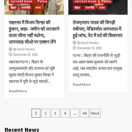
current issue
Patna
current issue
Patna
बिहार
राजनीति
राज्य
बिहार
राजनीति
राज्य
सहरसा में विजय सिन्हा की
तेजप्रताप यादव की बिगड़ी
हुंकार, कहा- जमीन को लटकाने
तबीयत, मेडिवर्सल अस्पताल में
वाला रवैया नहीं चलेगा,
हुई जांच, पेट में दर्द की शिकायत
लापरवाह सीओ पर एक्शन लेंगे
By Amrit Versha
December 31, 2025
By Amrit Versha
December 31, 2025
पटना। बिहार की राजनीति से जुड़ी
सहरसा/पटना। बिहार के
एक अहम खबर बुधवार को सामने
उपमुख्यमंत्री और राजस्व एवं भूमि
आई, जब राष्ट्रीय जनता दल प्रमुख
सुधार मंत्री विजय कुमार सिन्हा ने
लालू प्रसाद...
सहरसा में भूमि से जुड़े मामलों...
Read More
Read More
Posts
1
2
3
4
…
44
Next
navigation
Recent News