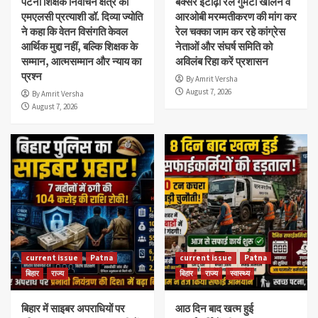
पटना शिक्षक निर्वाचन क्षेत्र की
बक्सर ईटाढ़ी रेल गुमटी खोलने व
एमएलसी प्रत्याशी डॉ. दिव्या ज्योति
आरओबी मरम्मतीकरण की मांग कर
ने कहा कि वेतन विसंगति केवल
रेल चक्का जाम कर रहे कांग्रेस
आर्थिक मुद्दा नहीं, बल्कि शिक्षक के
नेताओं और संघर्ष समिति को
सम्मान, आत्मसम्मान और न्याय का
अविलंब रिहा करें प्रशासन
प्रश्न
By Amrit Versha
August 7, 2026
By Amrit Versha
August 7, 2026
current issue
Patna
current issue
Patna
बिहार
राज्य
बिहार
राज्य
स्वास्थ्य
बिहार में साइबर अपराधियों पर
आठ दिन बाद खत्म हुई