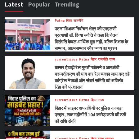
Latest
Popular
Trending
Patna
बिहार
राजनीति
पटना शिक्षक निर्वाचन क्षेत्र की एमएलसी
प्रत्याशी डॉ. दिव्या ज्योति ने कहा कि वेतन
विसंगति केवल आर्थिक मुद्दा नहीं, बल्कि शिक्षक के
सम्मान, आत्मसम्मान और न्याय का प्रश्न
current issue
Patna
बिहार
राजनीति
राज्य
बक्सर ईटाढ़ी रेल गुमटी खोलने व आरओबी
मरम्मतीकरण की मांग कर रेल चक्का जाम कर रहे
कांग्रेस नेताओं और संघर्ष समिति को अविलंब
रिहा करें प्रशासन
current issue
Patna
बिहार
राज्य
बिहार में साइबर अपराधियों पर पुलिस का बड़ा
प्रहार, सात महीनों में 104 करोड़ रुपये की ठगी
की राशि रोकी
current issue
Patna
बिहार
राज्य
स्वास्थ्य