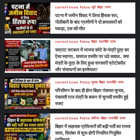
current issue
Patna
जुर्म
बिहार
राज्य
पटना में जमीन विवाद ने लिया हिंसक रूप,
गोलीबारी के बाद ग्रामीणों ने दो हमलावरों को
पकड़ा, एक की मौत
current issue
Patna
बिहार
राजनीति
राज्य
सम्राट सरकार में भाजपा कोटे के मंत्री पुत्र का
ऐसा स्वागत.. वायरल तस्वीर पर उठे सवाल.. क्या
मंत्री के पुत्र के लिए हुआ सरकारी प्रोटोकॉल
और संसाधनों का इस्तेमाल?
current issue
Patna
चुनाव
बिहार
राजनीति
राज्य
परिसीमन के बाद ही होगा बिहार पंचायत चुनाव,
पंचायती राज मंत्री के बयान से चुनावी तस्वीर हुई
स्पष्ट
current issue
Patna
करियर
बिहार
राजनीति
राज्य
बिहार में सहायक प्रोफेसरों की बड़ी भर्ती का रास्ता
साफ, सितंबर से शुरू होगी नियमित नियुक्ति
प्रक्रिया