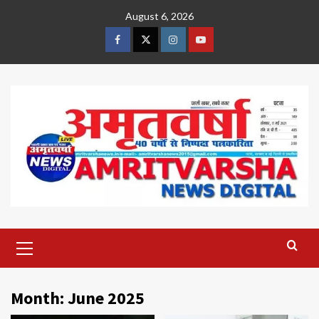
Skip
August 6, 2026
to
content
Facebook
Twitter
Instagram
Youtube
Primary
Menu
Month:
June 2025