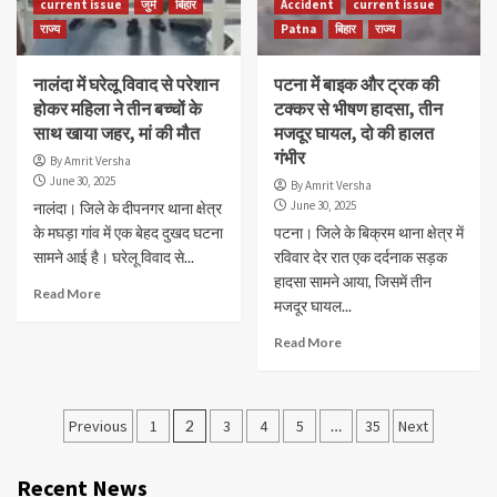
current issue
जुर्म
बिहार
Accident
current issue
राज्य
Patna
बिहार
राज्य
नालंदा में घरेलू विवाद से परेशान
पटना में बाइक और ट्रक की
होकर महिला ने तीन बच्चों के
टक्कर से भीषण हादसा, तीन
साथ खाया जहर, मां की मौत
मजदूर घायल, दो की हालत
गंभीर
By Amrit Versha
June 30, 2025
By Amrit Versha
June 30, 2025
नालंदा। जिले के दीपनगर थाना क्षेत्र
के मघड़ा गांव में एक बेहद दुखद घटना
पटना। जिले के बिक्रम थाना क्षेत्र में
सामने आई है। घरेलू विवाद से...
रविवार देर रात एक दर्दनाक सड़क
हादसा सामने आया, जिसमें तीन
Read More
मजदूर घायल...
Read More
Posts
Previous
1
2
3
4
5
…
35
Next
navigation
Recent News