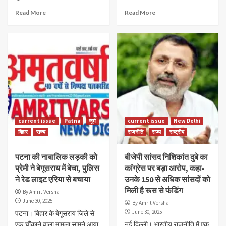
Read More
Read More
current issue
Patna
जुर्म
current issue
New Delhi
बिहार
राज्य
राजनीति
राज्य
राष्ट्रीय
पटना की नाबालिक लड़की को
बीजेपी सांसद निशिकांत दुबे का
प्रेमी ने बेगूसराय में बेचा, पुलिस
कांग्रेस पर बड़ा आरोप, कहा-
ने रेड लाइट एरिया से बचाया
उनके 150 से अधिक सांसदों को
मिली है रूस से फंडिंग
By Amrit Versha
June 30, 2025
By Amrit Versha
June 30, 2025
पटना। बिहार के बेगूसराय जिले से
एक चौंकाने वाला मामला सामने आया
नई दिल्ली। भारतीय राजनीति में एक