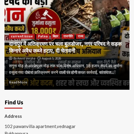
current issue
Patna
बिहार
राजनीति
राज्य
दानापुर में अतिक्रमण पर चला बुलडोजर, नगर परिषद ने सड़क
किनारे अवैध कब्जे हटाए, दी चेतावनी
By Amrit Versha
August 5, 2026
सगुना मोड़ से आरकेपुरम मोड़ तक चला विशेष अभियान, 18 हजार रुपये का जुर्माना
वसूला गया दोबारा अतिक्रमण करने वालों पर होगी सख्त कार्रवाई, यातायात...
Read More
Find Us
Address
102 pawanvilla apartment,vednagar
Rukhanpura