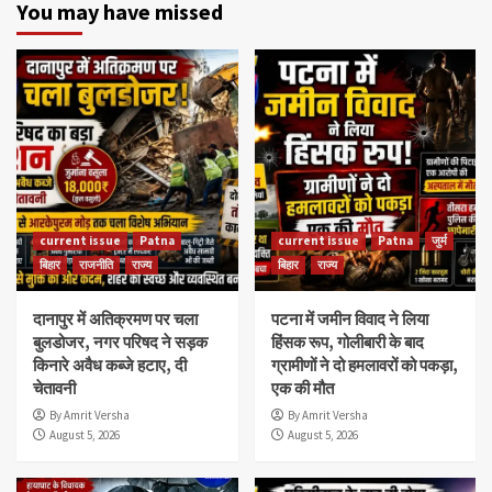
You may have missed
current issue
Patna
current issue
Patna
जुर्म
बिहार
राजनीति
राज्य
बिहार
राज्य
दानापुर में अतिक्रमण पर चला
पटना में जमीन विवाद ने लिया
बुलडोजर, नगर परिषद ने सड़क
हिंसक रूप, गोलीबारी के बाद
किनारे अवैध कब्जे हटाए, दी
ग्रामीणों ने दो हमलावरों को पकड़ा,
चेतावनी
एक की मौत
By Amrit Versha
By Amrit Versha
August 5, 2026
August 5, 2026