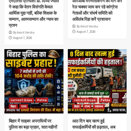
एमएलसी प्रत्याशी डॉ. दिव्या ज्योति
आरओबी मरम्मतीकरण की मांग कर
ने कहा कि वेतन विसंगति केवल
रेल चक्का जाम कर रहे कांग्रेस
आर्थिक मुद्दा नहीं, बल्कि शिक्षक के
नेताओं और संघर्ष समिति को
सम्मान, आत्मसम्मान और न्याय का
अविलंब रिहा करें प्रशासन
प्रश्न
By Amrit Versha
August 7, 2026
By Amrit Versha
August 7, 2026
current issue
Patna
current issue
Patna
बिहार
राज्य
बिहार
राज्य
स्वास्थ्य
बिहार में साइबर अपराधियों पर
आठ दिन बाद खत्म हुई
पुलिस का बड़ा प्रहार, सात महीनों
सफाईकर्मियों की हड़ताल, अब