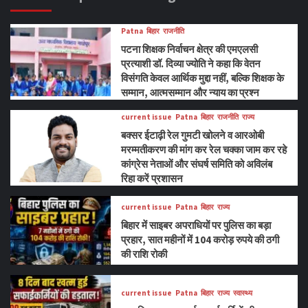
Patna
बिहार
राजनीति
पटना शिक्षक निर्वाचन क्षेत्र की एमएलसी
प्रत्याशी डॉ. दिव्या ज्योति ने कहा कि वेतन
विसंगति केवल आर्थिक मुद्दा नहीं, बल्कि शिक्षक के
सम्मान, आत्मसम्मान और न्याय का प्रश्न
current issue
Patna
बिहार
राजनीति
राज्य
बक्सर ईटाढ़ी रेल गुमटी खोलने व आरओबी
मरम्मतीकरण की मांग कर रेल चक्का जाम कर रहे
कांग्रेस नेताओं और संघर्ष समिति को अविलंब
रिहा करें प्रशासन
current issue
Patna
बिहार
राज्य
बिहार में साइबर अपराधियों पर पुलिस का बड़ा
प्रहार, सात महीनों में 104 करोड़ रुपये की ठगी
की राशि रोकी
current issue
Patna
बिहार
राज्य
स्वास्थ्य