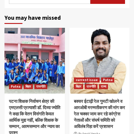
for:
You may have missed
current issue
Patna
Patna
बिहार
राजनीति
बिहार
राजनीति
राज्य
पटना शिक्षक निर्वाचन क्षेत्र की
बक्सर ईटाढ़ी रेल गुमटी खोलने व
एमएलसी प्रत्याशी डॉ. दिव्या ज्योति
आरओबी मरम्मतीकरण की मांग कर
ने कहा कि वेतन विसंगति केवल
रेल चक्का जाम कर रहे कांग्रेस
आर्थिक मुद्दा नहीं, बल्कि शिक्षक के
नेताओं और संघर्ष समिति को
सम्मान, आत्मसम्मान और न्याय का
अविलंब रिहा करें प्रशासन
प्रश्न
By Amrit Versha