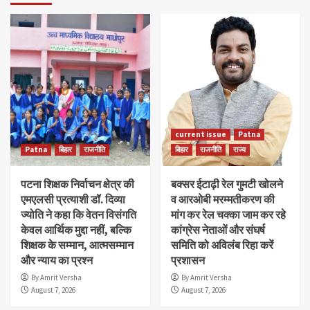
current issue
Patna
Patna
बिहार
राजनीति
बिहार
राजनीति
राज्य
पटना शिक्षक निर्वाचन क्षेत्र की
बक्सर ईटाढ़ी रेल गुमटी खोलने
एमएलसी प्रत्याशी डॉ. दिव्या
व आरओबी मरम्मतीकरण की
ज्योति ने कहा कि वेतन विसंगति
मांग कर रेल चक्का जाम कर रहे
केवल आर्थिक मुद्दा नहीं, बल्कि
कांग्रेस नेताओं और संघर्ष
शिक्षक के सम्मान, आत्मसम्मान
समिति को अविलंब रिहा करें
और न्याय का प्रश्न
प्रशासन
By Amrit Versha
By Amrit Versha
August 7, 2026
August 7, 2026