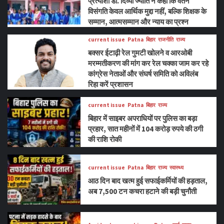
प्रत्याशी डॉ. दिव्या ज्योति ने कहा कि वेतन
विसंगति केवल आर्थिक मुद्दा नहीं, बल्कि शिक्षक के
सम्मान, आत्मसम्मान और न्याय का प्रश्न
current issue
Patna
बिहार
राजनीति
राज्य
बक्सर ईटाढ़ी रेल गुमटी खोलने व आरओबी
मरम्मतीकरण की मांग कर रेल चक्का जाम कर रहे
कांग्रेस नेताओं और संघर्ष समिति को अविलंब
रिहा करें प्रशासन
current issue
Patna
बिहार
राज्य
बिहार में साइबर अपराधियों पर पुलिस का बड़ा
प्रहार, सात महीनों में 104 करोड़ रुपये की ठगी
की राशि रोकी
current issue
Patna
बिहार
राज्य
स्वास्थ्य
आठ दिन बाद खत्म हुई सफाईकर्मियों की हड़ताल,
अब 7,500 टन कचरा हटाने की बड़ी चुनौती