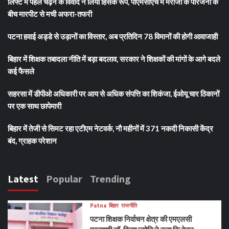
लिफ्ट में पहले चढ़ने के विवाद ने लिया हिंसक रूप, पीएमसीएच में मरीजों के परिजनों के
बीच मारपीट से मची अफरा-तफरी
पटना हवाई अड्डे से उड़ानों का विस्तार, अब प्रतिदिन 78 विमानों की होगी आवाजाही
बिहार में शिक्षक तबादला नीति में बड़ा बदलाव, सरकार ने शिक्षकों की मांगों के आगे बदले
कई फैसले
सहरसा में डीपीओ अधिकारी पर आय से अधिक संपत्ति का शिकंजा, ईओयू चार ठिकानों
पर एक साथ छापेमारी
बिहार में तेजी से सिमट रहा एटीएम नेटवर्क, नौ महीनों में 371 नकदी निकासी केंद्र
बंद, ग्राहक परेशान
Latest
Popular
Trending
Patna
बिहार
राजनीति
पटना शिक्षक निर्वाचन क्षेत्र की एमएलसी