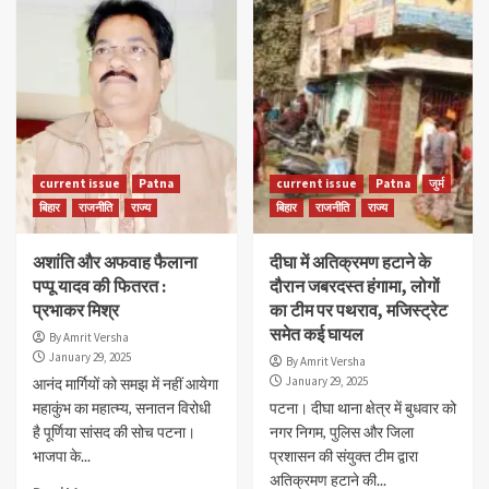
current issue
Patna
current issue
Patna
जुर्म
बिहार
राजनीति
राज्य
बिहार
राजनीति
राज्य
अशांति और अफवाह फैलाना
दीघा में अतिक्रमण हटाने के
पप्पू यादव की फितरत :
दौरान जबरदस्त हंगामा, लोगों
प्रभाकर मिश्र
का टीम पर पथराव, मजिस्ट्रेट
समेत कई घायल
By Amrit Versha
January 29, 2025
By Amrit Versha
January 29, 2025
आनंद मार्गियों को समझ में नहीं आयेगा
महाकुंभ का महात्म्य, सनातन विरोधी
पटना। दीघा थाना क्षेत्र में बुधवार को
है पूर्णिया सांसद की सोच पटना।
नगर निगम, पुलिस और जिला
भाजपा के...
प्रशासन की संयुक्त टीम द्वारा
अतिक्रमण हटाने की...