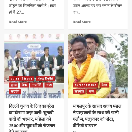
छोड़ने का सिलसिला जारी है। हाल
पावन अवसर पर गंगा स्नान के दौरान
ही में, 27...
एक...
Read More
Read More
current issue
New Delhi
चुनाव
बिहार
राजनीति
राज्य
current issue
बिहार
राष्ट्रीय
राजनीति
राज्य
दिल्ली चुनाव के लिए कांग्रेस
भागलपुर के सांसद अजय मंडल
का घोषणा पत्र जारी: चुनावी
ने पत्रकारों के साथ की गाली
वादों की भरमार, महिला को
गलौज, पत्रकार को पीटा,
2500 और युवाओं को रोजगार
वीडियो वायरल
देने का वादा