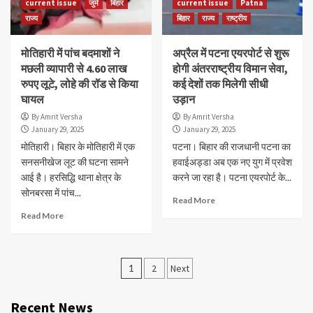
current issue
जुर्म
बिहार
current issue
Patna
राज्य
बिहार
राज्य
राष्ट्रीय
मोतिहारी में पांच बदमाशों ने
अप्रैल में पटना एयरपोर्ट से शुरू
मछली व्यापारी से 4.60 लाख
होगी अंतरराष्ट्रीय विमान सेवा,
रुपए लूटे, लोहे की रॉड से किया
कई देशों तक मिलेगी सीधी
घायल
उड़ान
By Amrit Versha
By Amrit Versha
January 29, 2025
January 29, 2025
मोतिहारी। बिहार के मोतिहारी में एक
पटना। बिहार की राजधानी पटना का
सनसनीखेज लूट की घटना सामने
हवाईअड्डा अब एक नए युग में प्रवेश
आई है। हरसिद्धि थाना क्षेत्र के
करने जा रहा है। पटना एयरपोर्ट के...
सोनबरसा में पांच...
Read More
Read More
Posts
1
2
Next
navigation
Recent News