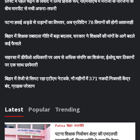
लिफ्ट में पहले चढ़ने के विवाद ने लिया हिंसक रूप, पीएमसीएच में मरीजों के परिजनों के
बीच मारपीट से मची अफरा-तफरी
पटना हवाई अड्डे से उड़ानों का विस्तार, अब प्रतिदिन 78 विमानों की होगी आवाजाही
बिहार में शिक्षक तबादला नीति में बड़ा बदलाव, सरकार ने शिक्षकों की मांगों के आगे बदले
कई फैसले
सहरसा में डीपीओ अधिकारी पर आय से अधिक संपत्ति का शिकंजा, ईओयू चार ठिकानों
पर एक साथ छापेमारी
बिहार में तेजी से सिमट रहा एटीएम नेटवर्क, नौ महीनों में 371 नकदी निकासी केंद्र
बंद, ग्राहक परेशान
Latest
Popular
Trending
Patna
बिहार
राजनीति
पटना शिक्षक निर्वाचन क्षेत्र की एमएलसी