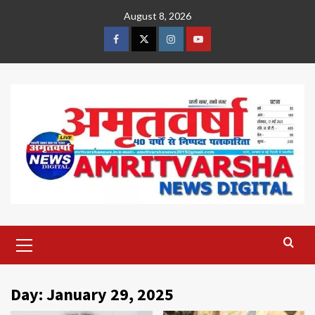
Skip
August 8, 2026
to
content
Facebook
Twitter
Instagram
Youtube
Primary
Menu
Day:
January 29, 2025