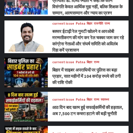
प्रत्याशी डॉ. दिव्या ज्योति ने कहा कि वेतन
विसंगति केवल आर्थिक मुद्दा नहीं, बल्कि शिक्षक के
सम्मान, आत्मसम्मान और न्याय का प्रश्न
current issue
Patna
बिहार
राजनीति
राज्य
बक्सर ईटाढ़ी रेल गुमटी खोलने व आरओबी
मरम्मतीकरण की मांग कर रेल चक्का जाम कर रहे
कांग्रेस नेताओं और संघर्ष समिति को अविलंब
रिहा करें प्रशासन
current issue
Patna
बिहार
राज्य
बिहार में साइबर अपराधियों पर पुलिस का बड़ा
प्रहार, सात महीनों में 104 करोड़ रुपये की ठगी
की राशि रोकी
current issue
Patna
बिहार
राज्य
स्वास्थ्य
आठ दिन बाद खत्म हुई सफाईकर्मियों की हड़ताल,
अब 7,500 टन कचरा हटाने की बड़ी चुनौती