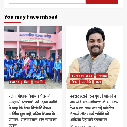
for:
You may have missed
current issue
Patna
Patna
बिहार
राजनीति
बिहार
राजनीति
राज्य
पटना शिक्षक निर्वाचन क्षेत्र की
बक्सर ईटाढ़ी रेल गुमटी खोलने व
एमएलसी प्रत्याशी डॉ. दिव्या ज्योति
आरओबी मरम्मतीकरण की मांग कर
ने कहा कि वेतन विसंगति केवल
रेल चक्का जाम कर रहे कांग्रेस
आर्थिक मुद्दा नहीं, बल्कि शिक्षक के
नेताओं और संघर्ष समिति को
सम्मान, आत्मसम्मान और न्याय का
अविलंब रिहा करें प्रशासन
प्रश्न
By Amrit Versha