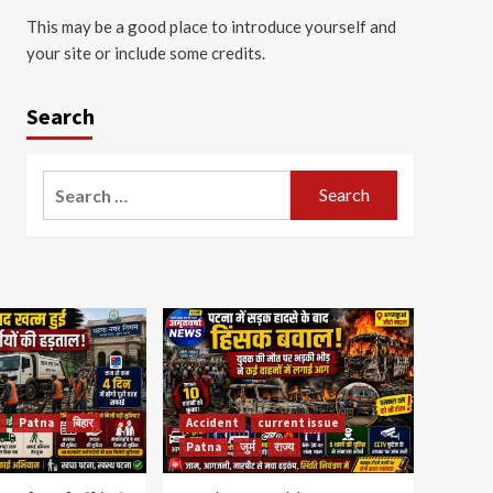
This may be a good place to introduce yourself and
your site or include some credits.
Search
Search
for:
Patna
बिहार
Accident
current issue
Patna
जुर्म
राज्य