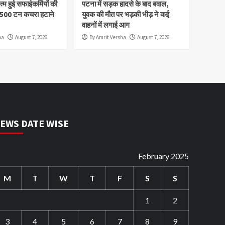
म हुई सफाईकर्मियों की
पटना में सड़क हादसे के बाद बवाल,
,500 टन कचरा हटाने
युवक की मौत पर भड़की भीड़ ने कई
वाहनों में लगाई आग
ha
August 7, 2026
By Amrit Versha
August 7, 2026
EWS DATE WISE
February 2025
M
T
W
T
F
S
S
1
2
3
4
5
6
7
8
9