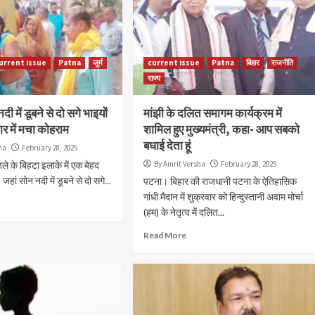
urrent issue
Patna
जुर्म
current issue
Patna
बिहार
राजनीति
राज्य
दी में डूबने से दो सगे भाइयों
मांझी के दलित समागम कार्यक्रम में
ार में मचा कोहराम
शामिल हुए मुख्यमंत्री, कहा- आप सबको
बधाई देता हूं
ha
February 28, 2025
े के बिहटा इलाके में एक बेहद
By Amrit Versha
February 28, 2025
हां सोन नदी में डूबने से दो सगे...
पटना। बिहार की राजधानी पटना के ऐतिहासिक
गांधी मैदान में शुक्रवार को हिन्दुस्तानी अवाम मोर्चा
(हम) के नेतृत्व में दलित...
Accident
current issue
Patna
जुर्म
राज्य
पटना में सड़क हादसे के बाद बवाल, युवक की मौत प
Read More
भड़की भीड़ ने कई वाहनों में लगाई आग
By Amrit Versha
August 7, 2026
अगमकुआं के जीरो माइल पर दुर्घटना के बाद राष्ट्रीय राजमार्ग रहा जा
पुलिस और प्रशासन को स्थिति संभालने में करनी पड़ी मशक्कत पुल