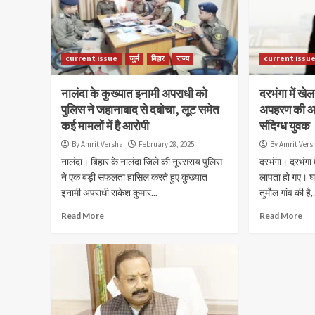
current issue
जुर्म
बिहार
राज्य
current issu
नालंदा के कुख्यात इनामी अपराधी को
दरभंगा में खे
पुलिस ने जहानाबाद से दबोचा, लूट समेत
अपहरण की आश
कई मामलों में है आरोपी
संदिग्ध युवक
By Amrit Versha
February 28, 2025
By Amrit Vers
नालंदा। बिहार के नालंदा जिले की नूरसराय पुलिस
दरभंगा। दरभंगा म
ने एक बड़ी सफलता हासिल करते हुए कुख्यात
लापता हो गए। घट
इनामी अपराधी राकेश कुमार...
तुमौल गांव की है,.
Read More
Read More