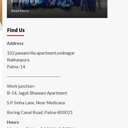
वेतन विसंगति का मुद्दा...
जाम...
Read More
Read Mor
Find Us
Address
102 pawanvilla apartment,vednagar
Rukhanpura
Patna-14
———————————————–
Work junction-
B-14, Jagat Bhawani Apartment
S.P. Sinha Lane, Near Medicana
Boring Canal Road, Patna-800021
Hours