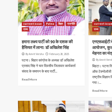
current issue
Patna
बिहार
राजनीति
current issu
राज्य
राज्य
हमारा लक्ष्य पार्टी को 90 के दशक की
एनएसआईटी में
हैसियत में लाना: डॉ अखिलेश सिंह
आयोजन, कुलपत
मेहनत का मंत
By Amrit Versha
February 28, 2025
पटना। बिहार कांग्रेस के अध्यक्ष डॉ अखिलेश
By Amrit Vers
प्रसाद सिंह ने चार दिवसीय जिलावार कार्यकर्ता
बिहटा। पटना स्थ
संवाद के समापन के बाद पार्टी...
ऑफ टेक्नोलॉजी 
राष्ट्रीय विज्ञ
Read More
गया।...
Read More