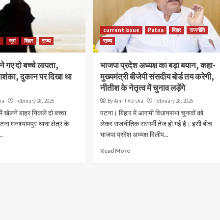
वाहनों, यात्री...
Read More
current issue
Patna
बिहार
राजनीति
e
जुर्म
बिहार
राज्य
राज्य
लने गए दो बच्चे लापता,
भाजपा प्रदेश अध्यक्ष का बड़ा बयान, कहा-
ंका, दुकान पर दिखा था
मुख्यमंत्री बीजेपी संसदीय बोर्ड तय करेगी,
नीतीश के नेतृत्व में चुनाव लड़ेंगे
ha
February 28, 2025
By Amrit Versha
February 28, 2025
ें खेलने बाहर निकले दो बच्चा
पटना। बिहार में आगामी विधानसभा चुनावों को
ना घनश्यामपुर थाना क्षेत्र के
लेकर राजनीतिक सरगर्मी तेज हो गई है। इसी बीच
..
भाजपा प्रदेश अध्यक्ष दिलीप...
Read More