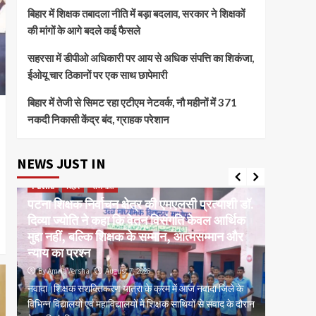
बिहार में शिक्षक तबादला नीति में बड़ा बदलाव, सरकार ने शिक्षकों
की मांगों के आगे बदले कई फैसले
सहरसा में डीपीओ अधिकारी पर आय से अधिक संपत्ति का शिकंजा,
ईओयू चार ठिकानों पर एक साथ छापेमारी
बिहार में तेजी से सिमट रहा एटीएम नेटवर्क, नौ महीनों में 371
नकदी निकासी केंद्र बंद, ग्राहक परेशान
NEWS JUST IN
Patna
बिहार
राजनीति
current 
पटना शिक्षक निर्वाचन क्षेत्र की एमएलसी प्रत्याशी डॉ.
बक्सर ईट
दिव्या ज्योति ने कहा कि वेतन विसंगति केवल आर्थिक
मरम्मतीक
र
मुद्दा नहीं, बल्कि शिक्षक के सम्मान, आत्मसम्मान और
कांग्रेस
न्याय का प्रश्न
प्रशासन
By Amrit Versha
August 7, 2026
By Amrit
म,
नवादा।शिक्षक सशक्तिकरण यात्रा के क्रम में आज नवादा जिले के
पटना। बक्स
िस
विभिन्न विद्यालयों एवं महाविद्यालयों में शिक्षक साथियों से संवाद के दौरान
मरम्मतीकरण