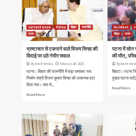
current issue
Patna
बिहार
राजनीति
Accident
c
राज्य
बिहार
राज्य
भ्रष्टाचार से टकराने वाले विजय सिन्हा की
पटना में सोन न
विदाई पर उठे गंभीर सवाल
की मौत, परिव
By Amrit Versha
February 28, 2025
By Amrit Vers
पटना। बिहार की राजनीति में बड़ा धमाका! पथ
बिहटा। पटना जिल
निर्माण मंत्री विजय कुमार सिन्हा को अचानक हटा
दुखद घटना घटी, ज
दिया गया। क्या ये...
Read More
Read More