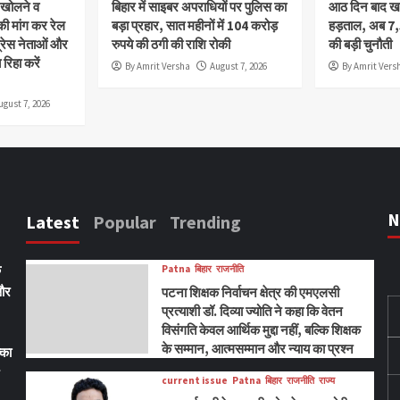
ी खोलने व
बिहार में साइबर अपराधियों पर पुलिस का
आठ दिन बाद खत्
 मांग कर रेल
बड़ा प्रहार, सात महीनों में 104 करोड़
हड़ताल, अब 7
्रेस नेताओं और
रुपये की ठगी की राशि रोकी
की बड़ी चुनौती
रिहा करें
By Amrit Versha
August 7, 2026
By Amrit Vers
ugust 7, 2026
N
Latest
Popular
Trending
ि
Patna
बिहार
राजनीति
 और
पटना शिक्षक निर्वाचन क्षेत्र की एमएलसी
प्रत्याशी डॉ. दिव्या ज्योति ने कहा कि वेतन
विसंगति केवल आर्थिक मुद्दा नहीं, बल्कि शिक्षक
के सम्मान, आत्मसम्मान और न्याय का प्रश्न
्का
current issue
Patna
बिहार
राजनीति
राज्य