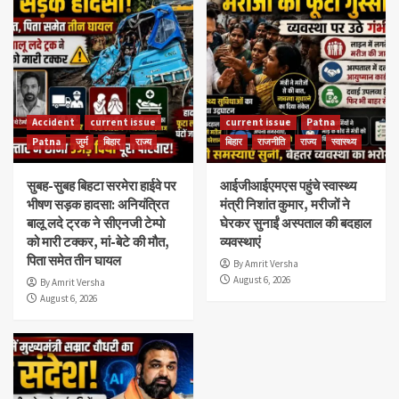
Accident
current issue
current issue
Patna
Patna
जुर्म
बिहार
राज्य
बिहार
राजनीति
राज्य
स्वास्थ्य
सुबह-सुबह बिहटा सरमेरा हाईवे पर
आईजीआईएमएस पहुंचे स्वास्थ्य
भीषण सड़क हादसा: अनियंत्रित
मंत्री निशांत कुमार, मरीजों ने
बालू लदे ट्रक ने सीएनजी टेम्पो
घेरकर सुनाईं अस्पताल की बदहाल
को मारी टक्कर, मां-बेटे की मौत,
व्यवस्थाएं
पिता समेत तीन घायल
By Amrit Versha
August 6, 2026
By Amrit Versha
August 6, 2026