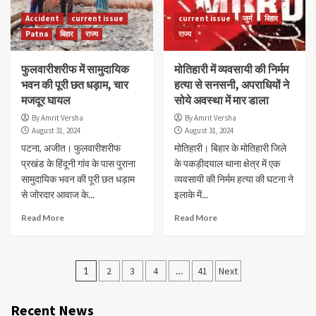
Accident
current issue
current issue
जुर्म
बिहार
Patna
बिहार
राज्य
राज्य
फुलवारीशरीफ में सामुदायिक
मोतिहारी में व्यवसायी की निर्मम
भवन की पूरी छत धड़ाम, चार
हत्या से सनसनी, अपराधियों ने
मजदूर घायल
सोये अवस्था में मार डाला
By Amrit Versha
By Amrit Versha
August 31, 2024
August 31, 2024
पटना, अजीत। फुलवारीशरीफ
मोतिहारी। बिहार के मोतिहारी जिले
प्रखंड के हिंदूनी गांव के पास पुराना
के पकड़ीदयाल थाना क्षेत्र में एक
सामुदायिक भवन की पूरी छत धड़ाम
व्यवसायी की निर्मम हत्या की घटना ने
से जोरदार आवाज के...
इलाके में...
Read More
Read More
Posts
1
2
3
4
…
41
Next
navigation
Recent News