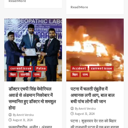
Read More
Read More
current issue
Patna
Accident
current issue
बिहार
राजनीति
राज्य
बिहार
राज्य
डॉक्टर एचपी सिंह मेमोरियल
पटना में चलती एंबुलेंस में
अवार्ड से अंडमान निकोबार में
अचानक लगी आग, बाल बाल
सम्मानित हुए डॉक्टर मो शमशुल
बची पांच लोगों की जान
होदा
By Amrit Versha
August 31, 2024
By Amrit Versha
August 31, 2024
पटना। शुक्रवार देर रात को बिहार
फुलवारीशरीफ़, अजीत। अंडमान
की राजधानी पटना में एक बड़ा हादसा