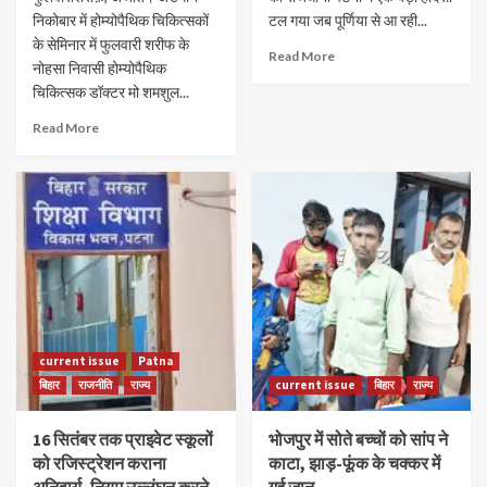
निकोबार में होम्योपैथिक चिकित्सकों
टल गया जब पूर्णिया से आ रही...
के सेमिनार में फुलवारी शरीफ के
Read More
नोहसा निवासी होम्योपैथिक
चिकित्सक डॉक्टर मो शमशुल...
Read More
current issue
Patna
बिहार
राजनीति
राज्य
current issue
बिहार
राज्य
16 सितंबर तक प्राइवेट स्कूलों
भोजपुर में सोते बच्चों को सांप ने
को रजिस्ट्रेशन कराना
काटा, झाड़-फूंक के चक्कर में
अनिवार्य, नियम उल्लंघन करने
गई जान