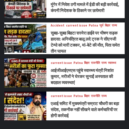
मुंगेर में निवेश ठगी मामले में ईडी की बड़ी कार्रवाई,
कंपनी निदेशक के ठिकाने पर छापेमारी
Accident
current issue
Patna
जुर्म
बिहार
राज्य
सुबह-सुबह बिहटा सरमेरा हाईवे पर भीषण सड़क
हादसा: अनियंत्रित बालू लदे ट्रक ने सीएनजी
टेम्पो को मारी टक्कर, मां-बेटे की मौत, पिता समेत
तीन घायल
current issue
Patna
बिहार
राजनीति
राज्य
स्वास्थ्य
आईजीआईएमएस पहुंचे स्वास्थ्य मंत्री निशांत
कुमार, मरीजों ने घेरकर सुनाईं अस्पताल की
बदहाल व्यवस्थाएं
current issue
Patna
बिहार
राजनीति
राज्य
एआई समिट में मुख्यमंत्री सम्राट चौधरी का बड़ा
संदेश, तकनीक नहीं सीखने वाले कर्मचारियों पर
होगी कार्रवाई