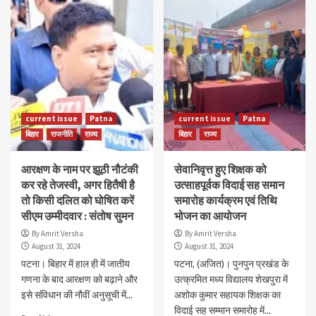
current issue
Patna
current issue
Patna
बिहार
राजनीति
राज्य
बिहार
राज्य
आरक्षण के नाम पर झूठी नौटंकी
सेवानिवृत्त हुए शिक्षक को
कर रहे तेजस्वी, अगर हितैषी है
उत्साहपूर्वक विदाई सह समान
तो किसी दलित को घोषित करें
समारोह कार्यक्रम एवं तिथि
सीएम उम्मीदवार : संतोष सुमन
भोजन का आयोजन
By Amrit Versha
By Amrit Versha
August 31, 2024
August 31, 2024
पटना। बिहार में हाल ही में जातीय
पटना, (अजित)। पुनपुन प्रखंड के
गणना के बाद आरक्षण को बढ़ाने और
उत्क्रमित मध्य विद्यालय शेखपुरा में
इसे संविधान की नौवीं अनुसूची में...
अशोक कुमार सहायक शिक्षक का
विदाई सह सम्मान समारोह में...