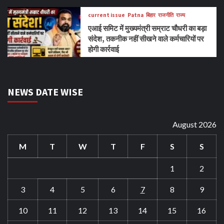
current issue
Patna
बिहार
राजनीति
राज्य
एआई समिट में मुख्यमंत्री सम्राट चौधरी का बड़ा
संदेश, तकनीक नहीं सीखने वाले कर्मचारियों पर
होगी कार्रवाई
NEWS DATE WISE
August 2026
M
T
W
T
F
S
S
1
2
3
4
5
6
7
8
9
10
11
12
13
14
15
16