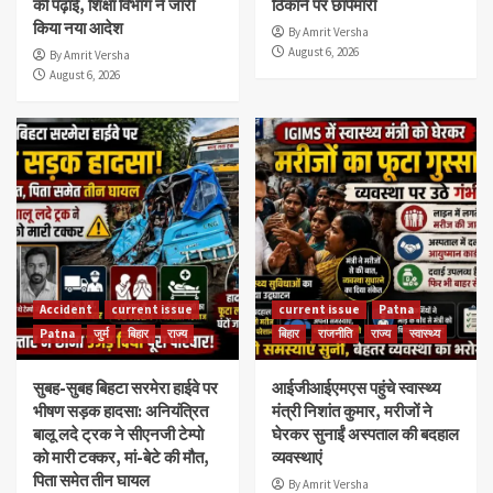
की पढ़ाई, शिक्षा विभाग ने जारी
ठिकाने पर छापेमारी
किया नया आदेश
By Amrit Versha
August 6, 2026
By Amrit Versha
August 6, 2026
Accident
current issue
current issue
Patna
Patna
जुर्म
बिहार
राज्य
बिहार
राजनीति
राज्य
स्वास्थ्य
सुबह-सुबह बिहटा सरमेरा हाईवे पर
आईजीआईएमएस पहुंचे स्वास्थ्य
भीषण सड़क हादसा: अनियंत्रित
मंत्री निशांत कुमार, मरीजों ने
बालू लदे ट्रक ने सीएनजी टेम्पो
घेरकर सुनाईं अस्पताल की बदहाल
को मारी टक्कर, मां-बेटे की मौत,
व्यवस्थाएं
पिता समेत तीन घायल
By Amrit Versha