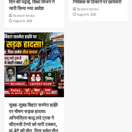
दिन की पढ़ाई, शिक्षा विभाग ने
निदेशक के ठिकाने पर छापेमारी
जारी किया नया आदेश
By Amrit Versha
August 6, 2026
By Amrit Versha
August 6, 2026
Accident
current issue
Patna
जुर्म
बिहार
राज्य
सुबह-सुबह बिहटा सरमेरा हाईवे
पर भीषण सड़क हादसा:
अनियंत्रित बालू लदे ट्रक ने
सीएनजी टेम्पो को मारी टक्कर,
मां-बेटे की मौत, पिता समेत तीन