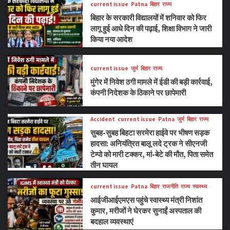
current issue
Patna
बिहार
राज्य
बिहार के सरकारी विद्यालयों में शनिवार को फिर
लागू हुई आधे दिन की पढ़ाई, शिक्षा विभाग ने जारी
किया नया आदेश
current issue
जुर्म
बिहार
राज्य
मुंगेर में निवेश ठगी मामले में ईडी की बड़ी कार्रवाई,
कंपनी निदेशक के ठिकाने पर छापेमारी
Accident
current issue
Patna
जुर्म
बिहार
राज्य
सुबह-सुबह बिहटा सरमेरा हाईवे पर भीषण सड़क
हादसा: अनियंत्रित बालू लदे ट्रक ने सीएनजी
टेम्पो को मारी टक्कर, मां-बेटे की मौत, पिता समेत
तीन घायल
current issue
Patna
बिहार
राजनीति
राज्य
स्वास्थ्य
आईजीआईएमएस पहुंचे स्वास्थ्य मंत्री निशांत
कुमार, मरीजों ने घेरकर सुनाईं अस्पताल की
बदहाल व्यवस्थाएं