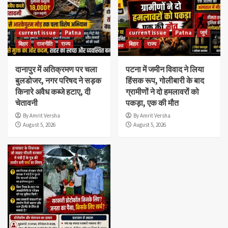
current issue
Patna
current issue
Patna
जुर्म
बिहार
राजनीति
राज्य
बिहार
राज्य
दानापुर में अतिक्रमण पर चला
पटना में जमीन विवाद ने लिया
बुलडोजर, नगर परिषद ने सड़क
हिंसक रूप, गोलीबारी के बाद
किनारे अवैध कब्जे हटाए, दी
ग्रामीणों ने दो हमलावरों को
चेतावनी
पकड़ा, एक की मौत
By Amrit Versha
By Amrit Versha
August 5, 2026
August 5, 2026