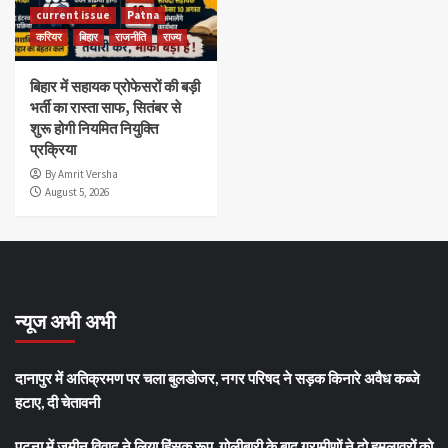
current issue
Patna
करियर
बिहार
राजनीति
राज्य
बिहार में सहायक प्रोफेसरों की बड़ी
भर्ती का रास्ता साफ, सितंबर से
शुरू होगी नियमित नियुक्ति
प्रक्रिया
By Amrit Versha
August 5, 2026
न्यूज अभी अभी
दानापुर में अतिक्रमण पर चला बुलडोजर, नगर परिषद ने सड़क किनारे अवैध कब्जे
हटाए, दी चेतावनी
पटना में जमीन विवाद ने लिया हिंसक रूप, गोलीबारी के बाद ग्रामीणों ने दो हमलावरों को