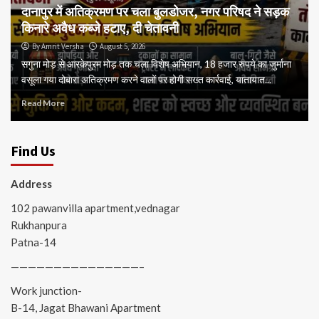
दानापुर में अतिक्रमण पर चला बुलडोजर, नगर परिषद ने सड़क
किनारे अवैध कब्जे हटाए, दी चेतावनी
By Amrit Versha
August 5, 2026
सगुना मोड़ से आरकेपुरम मोड़ तक चला विशेष अभियान, 18 हजार रुपये का जुर्माना
वसूला गया दोबारा अतिक्रमण करने वालों पर होगी सख्त कार्रवाई, यातायात...
Read More
Find Us
Address
102 pawanvilla apartment,vednagar
Rukhanpura
Patna-14
———————————————–
Work junction-
B-14, Jagat Bhawani Apartment