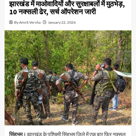
झारखंड में माओवादियों और सुरक्षाबलों में मुठभेड़,
10 नक्सली ढेर, सर्च ऑपरेशन जारी
By Amrit Versha
January 22, 2026
सिंहभूम।
झारखंड के पश्चिमी सिंहभूम जिले में एक बार फिर नक्सल