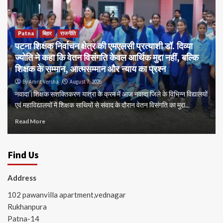
Patna
बिहार
राजनीति
पटना शिक्षक निर्वाचन क्षेत्र की एमएलसी प्रत्याशी डॉ. दिव्या
ज्योति ने कहा कि वेतन विसंगति केवल आर्थिक मुद्दा नहीं, बल्कि
शिक्षक के सम्मान, आत्मसम्मान और न्याय का प्रश्न
By Amrit Versha
August 7, 2026
नवादा।शिक्षक सशक्तिकरण यात्रा के क्रम में आज नवादा जिले के विभिन्न विद्यालयों
एवं महाविद्यालयों में शिक्षक साथियों से संवाद के दौरान वेतन विसंगति का मुद्दा...
Read More
Find Us
Address
102 pawanvilla apartment,vednagar
Rukhanpura
Patna-14