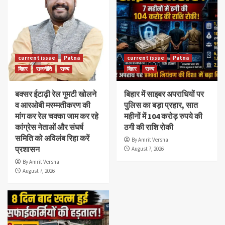
current issue
Patna
current issue
Patna
बिहार
राजनीति
राज्य
बिहार
राज्य
बक्सर ईटाढ़ी रेल गुमटी खोलने
बिहार में साइबर अपराधियों पर
व आरओबी मरम्मतीकरण की
पुलिस का बड़ा प्रहार, सात
मांग कर रेल चक्का जाम कर रहे
महीनों में 104 करोड़ रुपये की
कांग्रेस नेताओं और संघर्ष
ठगी की राशि रोकी
समिति को अविलंब रिहा करें
By Amrit Versha
प्रशासन
August 7, 2026
By Amrit Versha
August 7, 2026