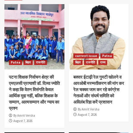
current issue
Patna
Patna
बिहार
राजनीति
बिहार
राजनीति
राज्य
पटना शिक्षक निर्वाचन क्षेत्र की
बक्सर ईटाढ़ी रेल गुमटी खोलने व
एमएलसी प्रत्याशी डॉ. दिव्या ज्योति
आरओबी मरम्मतीकरण की मांग कर
ने कहा कि वेतन विसंगति केवल
रेल चक्का जाम कर रहे कांग्रेस
आर्थिक मुद्दा नहीं, बल्कि शिक्षक के
नेताओं और संघर्ष समिति को
सम्मान, आत्मसम्मान और न्याय का
अविलंब रिहा करें प्रशासन
प्रश्न
By Amrit Versha
August 7, 2026
By Amrit Versha
August 7, 2026