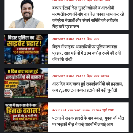
current issue
Patna
बिहार
राजनीति
राज्य
बक्सर ईटाढ़ी रेल गुमटी खोलने व आरओबी
मरम्मतीकरण की मांग कर रेल चक्का जाम कर रहे
कांग्रेस नेताओं और संघर्ष समिति को अविलंब
रिहा करें प्रशासन
current issue
Patna
बिहार
राज्य
बिहार में साइबर अपराधियों पर पुलिस का बड़ा
प्रहार, सात महीनों में 104 करोड़ रुपये की ठगी
की राशि रोकी
current issue
Patna
बिहार
राज्य
स्वास्थ्य
आठ दिन बाद खत्म हुई सफाईकर्मियों की हड़ताल,
अब 7,500 टन कचरा हटाने की बड़ी चुनौती
Accident
current issue
Patna
जुर्म
राज्य
पटना में सड़क हादसे के बाद बवाल, युवक की मौत
पर भड़की भीड़ ने कई वाहनों में लगाई आग