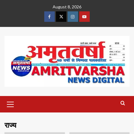
Skip
August 8, 2026
to
content
Facebook
Twitter
Instagram
Youtube
Primary
Menu
राज्य