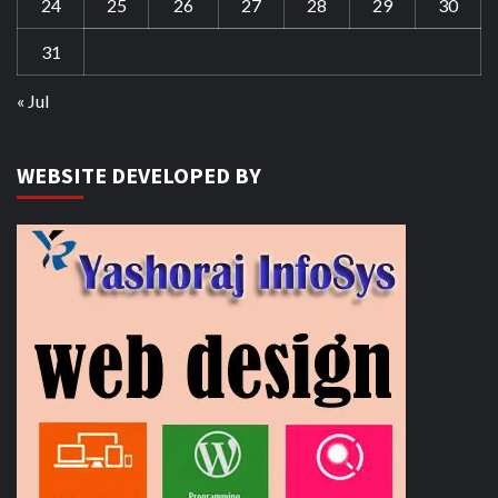
24
25
26
27
28
29
30
31
« Jul
WEBSITE DEVELOPED BY