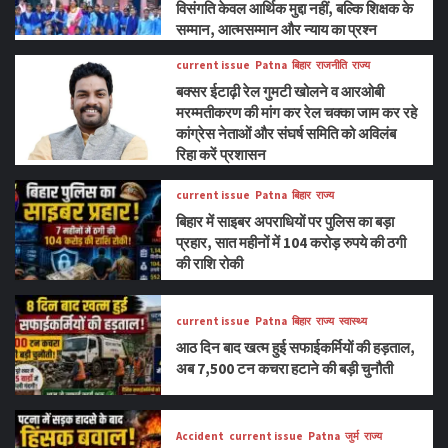
विसंगति केवल आर्थिक मुद्दा नहीं, बल्कि शिक्षक के
सम्मान, आत्मसम्मान और न्याय का प्रश्न
current issue
Patna
बिहार
राजनीति
राज्य
बक्सर ईटाढ़ी रेल गुमटी खोलने व आरओबी
मरम्मतीकरण की मांग कर रेल चक्का जाम कर रहे
कांग्रेस नेताओं और संघर्ष समिति को अविलंब
रिहा करें प्रशासन
current issue
Patna
बिहार
राज्य
बिहार में साइबर अपराधियों पर पुलिस का बड़ा
प्रहार, सात महीनों में 104 करोड़ रुपये की ठगी
की राशि रोकी
current issue
Patna
बिहार
राज्य
स्वास्थ्य
आठ दिन बाद खत्म हुई सफाईकर्मियों की हड़ताल,
अब 7,500 टन कचरा हटाने की बड़ी चुनौती
Accident
current issue
Patna
जुर्म
राज्य