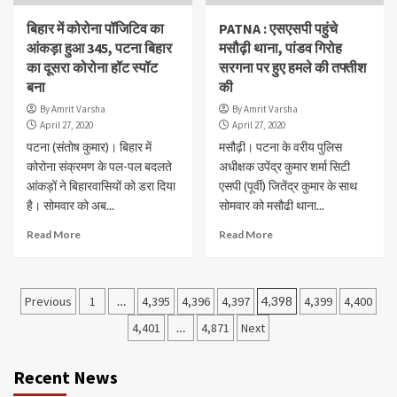
बिहार में कोरोना पॉजिटिव का
PATNA : एसएसपी पहुंचे
आंकड़ा हुआ 345, पटना बिहार
मसौढ़ी थाना, पांडव गिरोह
का दूसरा कोरोना हॉट स्पॉट
सरगना पर हुए हमले की तफ्तीश
बना
की
By Amrit Varsha
By Amrit Varsha
April 27, 2020
April 27, 2020
पटना (संतोष कुमार)। बिहार में
मसौढ़ी। पटना के वरीय पुलिस
कोरोना संक्रमण के पल-पल बदलते
अधीक्षक उपेंद्र कुमार शर्मा सिटी
आंकड़ों ने बिहारवासियों को डरा दिया
एसपी (पूर्वी) जितेंद्र कुमार के साथ
है। सोमवार को अब...
सोमवार को मसौढी थाना...
Read More
Read More
Posts
Previous
1
…
4,395
4,396
4,397
4,398
4,399
4,400
navigation
4,401
…
4,871
Next
Recent News