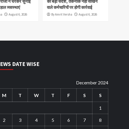
रीजों ने घेरकर सुनाईं
का बड़ा संदेश, तकनीक नहीं सीखने
ाल व्यवस्थाएं
वाले कर्मचारियों पर होगी कार्रवाई
ha
August 6, 2026
By Amrit Versha
August 6, 2026
EWS DATE WISE
December 2024
M
T
W
T
F
S
S
1
2
3
4
5
6
7
8