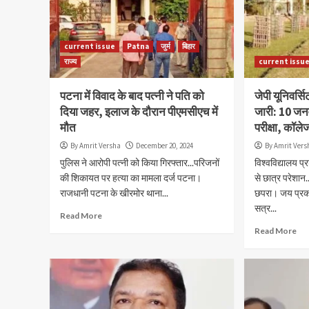
current issue
Patna
जुर्म
बिहार
राज्य
current issu
पटना में विवाद के बाद पत्नी ने पति को
जेपी यूनिवर्सि
दिया जहर, इलाज के दौरान पीएमसीएच में
जारी: 10 जन
मौत
परीक्षा, कॉल
By Amrit Versha
December 20, 2024
By Amrit Vers
पुलिस ने आरोपी पत्नी को किया गिरफ्तार...परिजनों
विश्वविद्यालय प्
की शिकायत पर हत्या का मामला दर्ज पटना।
से छात्र परेशा
current issue
Patna
बिहार
राजनीति
राजधानी पटना के खीरमोर थाना...
छपरा। जय प्रकाश
एआई समिट में मुख्यमंत्री सम्राट चौ
सत्र...
संदेश, तकनीक नहीं सीखने वाले कर्म
Read More
कार्रवाई
Read More
By Amrit Versha
August 6, 2026
विधानसभा कर्मचारियों के नियमित प्रशिक्षण पर
आधुनिक तकनीक में दक्ष होना अब समय की 
संचार, सामाजिक माध्यम और कृत्रिम बुद्धिमत्ता...