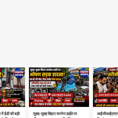
Accident
current issue
current issue
बिहार
राज्य
Patna
जुर्म
बिहार
राज्य
राजनीति
राज्य
े में ईडी की बड़ी
सुबह-सुबह बिहटा सरमेरा हाईवे पर
आईजीआईएमएस पहु