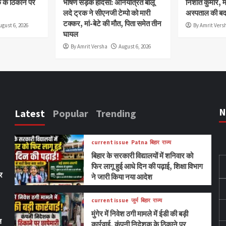
क के ठिकाने पर
भीषण सड़क हादसा: अनियंत्रित बालू
निशांत कुमार, म
लदे ट्रक ने सीएनजी टेम्पो को मारी
अस्पताल की बदह
टक्कर, मां-बेटे की मौत, पिता समेत तीन
ugust 6, 2026
By Amrit Vers
घायल
By Amrit Versha
August 6, 2026
N
Latest
Popular
Trending
current issue
Patna
बिहार
राज्य
बिहार के सरकारी विद्यालयों में शनिवार को
फिर लागू हुई आधे दिन की पढ़ाई, शिक्षा विभाग
पर
ने जारी किया नया आदेश
current issue
जुर्म
बिहार
राज्य
मुंगेर में निवेश ठगी मामले में ईडी की बड़ी
ल
कार्रवाई, कंपनी निदेशक के ठिकाने पर