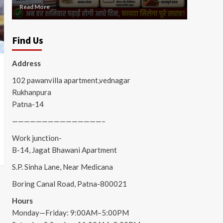
Read More
Read Mor
Find Us
Address
102 pawanvilla apartment,vednagar
Rukhanpura
Patna-14
———————————————–
Work junction-
B-14, Jagat Bhawani Apartment
S.P. Sinha Lane, Near Medicana
Boring Canal Road, Patna-800021
Hours
Monday—Friday: 9:00AM–5:00PM