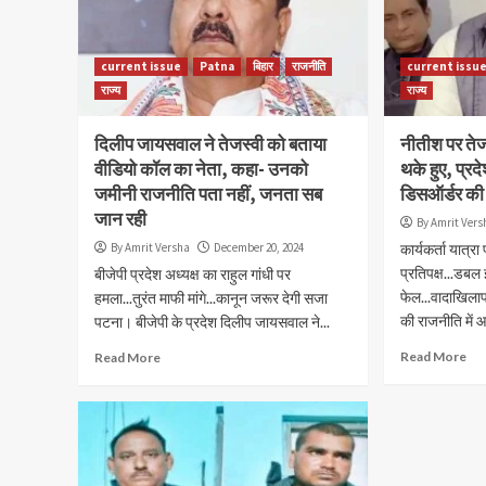
Read More
current issue
Patna
बिहार
राजनीति
current issu
राज्य
राज्य
दिलीप जायसवाल ने तेजस्वी को बताया
नीतीश पर ते
वीडियो कॉल का नेता, कहा- उनको
थके हुए, प्रद
जमीनी राजनीति पता नहीं, जनता सब
डिसऑर्डर की 
जान रही
By Amrit Vers
By Amrit Versha
December 20, 2024
कार्यकर्ता यात्रा 
प्रतिपक्ष...डब
बीजेपी प्रदेश अध्यक्ष का राहुल गांधी पर
फेल...वादाखिला
हमला...तुरंत माफी मांगे...कानून जरूर देगी सजा
की राजनीति में आ
पटना। बीजेपी के प्रदेश दिलीप जायसवाल ने...
Read More
Read More