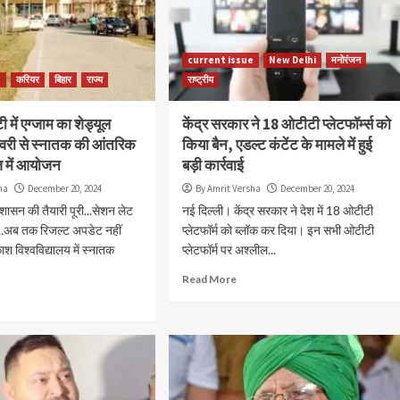
current issue
New Delhi
मनोरंजन
e
करियर
बिहार
राज्य
राष्ट्रीय
टी में एग्जाम का शेड्यूल
केंद्र सरकार ने 18 ओटीटी प्लेटफॉर्म्स को
वरी से स्नातक की आंतरिक
किया बैन, एडल्ट कंटेंट के मामले में हुई
ेज में आयोजन
बड़ी कार्रवाई
ha
December 20, 2024
By Amrit Versha
December 20, 2024
रशासन की तैयारी पूरी...सेशन लेट
नई दिल्ली। केंद्र सरकार ने देश में 18 ओटीटी
न...अब तक रिजल्ट अपडेट नहीं
प्लेटफॉर्म को ब्लॉक कर दिया। इन सभी ओटीटी
राज्य
current issue
Patna
बिहार
राज्य
 विश्वविद्यालय में स्नातक
प्लेटफॉर्म पर अश्लील...
धरी का बड़ा
बिहार के सरकारी विद्यालयों में शनिवार को फिर लागू
चारियों पर होगी
हुई आधे दिन की पढ़ाई, शिक्षा विभाग ने जारी किया न
Read More
आदेश
By Amrit Versha
August 6, 2026
 दिया जोर, कहा–
सोमवार से शुक्रवार तक पहले की तरह सुबह 9:30 से शाम 4:00 ब
आवश्यकता डिजिटल
तक चलेंगे विद्यालय, शनिवार को दोपहर 1:00 बजे तक होगी पढ़ाई
कक्षा...