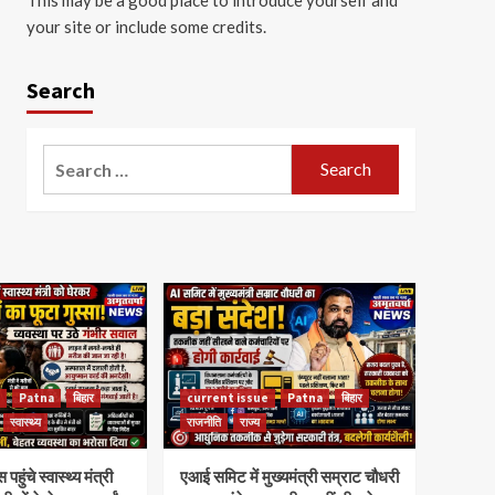
your site or include some credits.
Search
Search
for:
Patna
बिहार
current issue
Patna
बिहार
स्वास्थ्य
राजनीति
राज्य
ंचे स्वास्थ्य मंत्री
एआई समिट में मुख्यमंत्री सम्राट चौधरी