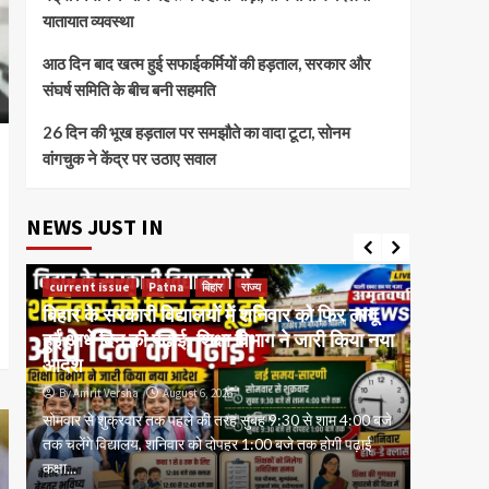
यातायात व्यवस्था
आठ दिन बाद खत्म हुई सफाईकर्मियों की हड़ताल, सरकार और
संघर्ष समिति के बीच बनी सहमति
26 दिन की भूख हड़ताल पर समझौते का वादा टूटा, सोनम
वांगचुक ने केंद्र पर उठाए सवाल
NEWS JUST IN
Accident
सुबह-सुब
current issue
जुर्म
बिहार
राज्य
हादसा: अ
या
मुंगेर में निवेश ठगी मामले में ईडी की बड़ी कार्रवाई,
को मारी 
कंपनी निदेशक के ठिकाने पर छापेमारी
घायल
By Amrit Versha
August 6, 2026
By Amrit
जे
करोड़ों रुपये के कथित निवेश घोटाले में वित्तीय दस्तावेज, बैंक अभिलेख
और डिजिटल उपकरणों की गहन जांच निवेशकों से धन जुटाने और धन
टेंपो सवार 
के उपयोग...
फरार, परिवा