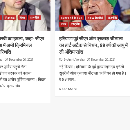
Read More
e
Patna
बिहार
राजनीति
current issue
New Delhi
राजनीति
राज्य
राष्ट्रीय
जस्वी का हमला, कहा- सीएम
हरियाणा पूर्व सीएम ओम प्रकाश चौटाला
ेश में अभी क्रिमिनल
का हार्ट अटैक से निधन, 89 वर्ष की आयु में
स्थिति
ली अंतिम सांस
ha
December 20, 2024
By Amrit Versha
December 20, 2024
पर पूर्णिया पहुंचे नेता
नई दिल्ली। हरियाणा के पूर्व मुख्यमंत्री एवं इनेलो
ल इंजन सरकार को बताया
सुप्रीमो ओम प्रकाश चौटाला का निधन हो गया है।
फी का आरोप पूर्णिया/पटना। बिहार
वे 89 साल...
रोप-प्रत्यारोप...
Read More