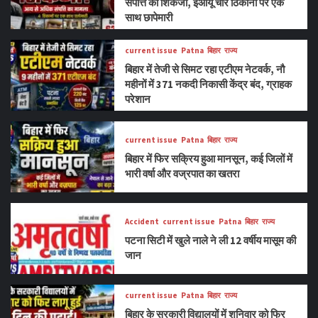
संपत्ति का शिकंजा, ईओयू चार ठिकानों पर एक
साथ छापेमारी
current issue
Patna
बिहार
राज्य
बिहार में तेजी से सिमट रहा एटीएम नेटवर्क, नौ
महीनों में 371 नकदी निकासी केंद्र बंद, ग्राहक
परेशान
current issue
Patna
बिहार
राज्य
बिहार में फिर सक्रिय हुआ मानसून, कई जिलों में
भारी वर्षा और वज्रपात का खतरा
Accident
current issue
Patna
बिहार
राज्य
पटना सिटी में खुले नाले ने ली 12 वर्षीय मासूम की
जान
current issue
Patna
बिहार
राज्य
बिहार के सरकारी विद्यालयों में शनिवार को फिर