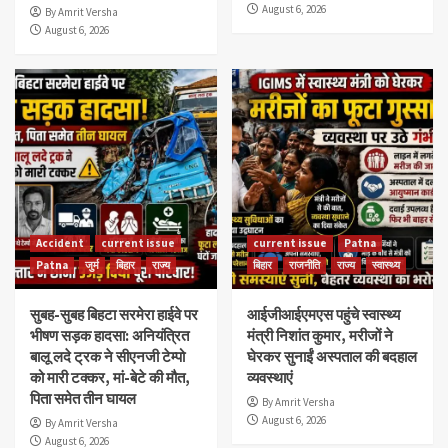
August 6, 2026
By Amrit Versha
August 6, 2026
Accident
current issue
current issue
Patna
Patna
जुर्म
बिहार
राज्य
बिहार
राजनीति
राज्य
स्वास्थ्य
सुबह-सुबह बिहटा सरमेरा हाईवे पर
आईजीआईएमएस पहुंचे स्वास्थ्य
भीषण सड़क हादसा: अनियंत्रित
मंत्री निशांत कुमार, मरीजों ने
बालू लदे ट्रक ने सीएनजी टेम्पो
घेरकर सुनाईं अस्पताल की बदहाल
को मारी टक्कर, मां-बेटे की मौत,
व्यवस्थाएं
पिता समेत तीन घायल
By Amrit Versha
August 6, 2026
By Amrit Versha
August 6, 2026