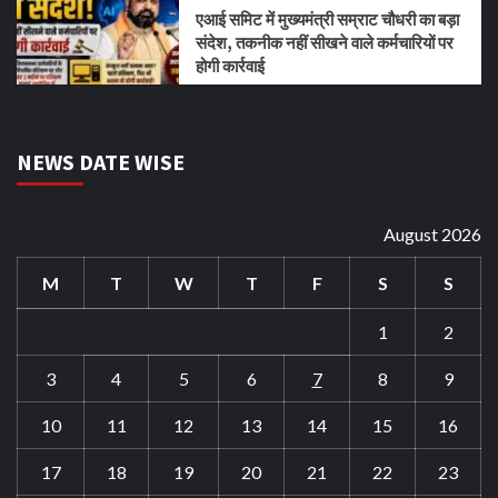
एआई समिट में मुख्यमंत्री सम्राट चौधरी का बड़ा
संदेश, तकनीक नहीं सीखने वाले कर्मचारियों पर
होगी कार्रवाई
NEWS DATE WISE
August 2026
M
T
W
T
F
S
S
1
2
3
4
5
6
7
8
9
10
11
12
13
14
15
16
17
18
19
20
21
22
23