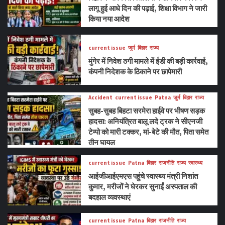
लागू हुई आधे दिन की पढ़ाई, शिक्षा विभाग ने जारी
किया नया आदेश
current issue
जुर्म
बिहार
राज्य
मुंगेर में निवेश ठगी मामले में ईडी की बड़ी कार्रवाई,
कंपनी निदेशक के ठिकाने पर छापेमारी
Accident
current issue
Patna
जुर्म
बिहार
राज्य
सुबह-सुबह बिहटा सरमेरा हाईवे पर भीषण सड़क
हादसा: अनियंत्रित बालू लदे ट्रक ने सीएनजी
टेम्पो को मारी टक्कर, मां-बेटे की मौत, पिता समेत
तीन घायल
current issue
Patna
बिहार
राजनीति
राज्य
स्वास्थ्य
आईजीआईएमएस पहुंचे स्वास्थ्य मंत्री निशांत
कुमार, मरीजों ने घेरकर सुनाईं अस्पताल की
बदहाल व्यवस्थाएं
current issue
Patna
बिहार
राजनीति
राज्य