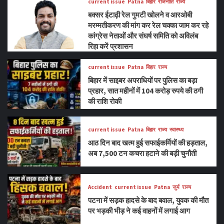
current issue
Patna
बिहार
राजनीति
राज्य
बक्सर ईटाढ़ी रेल गुमटी खोलने व आरओबी
मरम्मतीकरण की मांग कर रेल चक्का जाम कर रहे
कांग्रेस नेताओं और संघर्ष समिति को अविलंब
रिहा करें प्रशासन
current issue
Patna
बिहार
राज्य
बिहार में साइबर अपराधियों पर पुलिस का बड़ा
प्रहार, सात महीनों में 104 करोड़ रुपये की ठगी
की राशि रोकी
current issue
Patna
बिहार
राज्य
स्वास्थ्य
आठ दिन बाद खत्म हुई सफाईकर्मियों की हड़ताल,
अब 7,500 टन कचरा हटाने की बड़ी चुनौती
Accident
current issue
Patna
जुर्म
राज्य
पटना में सड़क हादसे के बाद बवाल, युवक की मौत
पर भड़की भीड़ ने कई वाहनों में लगाई आग