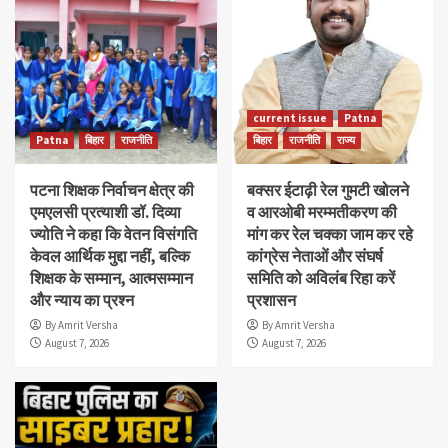
current issue
Patna
Patna
बिहार
राजनीति
बिहार
राजनीति
राज्य
पटना शिक्षक निर्वाचन क्षेत्र की
बक्सर ईटाढ़ी रेल गुमटी खोलने
एमएलसी प्रत्याशी डॉ. दिव्या
व आरओबी मरम्मतीकरण की
ज्योति ने कहा कि वेतन विसंगति
मांग कर रेल चक्का जाम कर रहे
केवल आर्थिक मुद्दा नहीं, बल्कि
कांग्रेस नेताओं और संघर्ष
शिक्षक के सम्मान, आत्मसम्मान
समिति को अविलंब रिहा करें
और न्याय का प्रश्न
प्रशासन
By Amrit Versha
By Amrit Versha
August 7, 2026
August 7, 2026