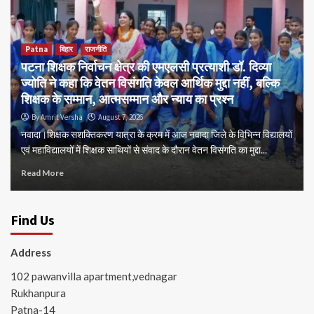
Patna
बिहार
राजनीति
पटना शिक्षक निर्वाचन क्षेत्र की एमएलसी प्रत्याशी डॉ. दिव्या
ज्योति ने कहा कि वेतन विसंगति केवल आर्थिक मुद्दा नहीं, बल्कि
शिक्षक के सम्मान, आत्मसम्मान और न्याय का प्रश्न
By Amrit Versha
August 7, 2026
नवादा।शिक्षक सशक्तिकरण यात्रा के क्रम में आज नवादा जिले के विभिन्न विद्यालयों
एवं महाविद्यालयों में शिक्षक साथियों से संवाद के दौरान वेतन विसंगति का मुद्दा...
Read More
Find Us
Address
102 pawanvilla apartment,vednagar
Rukhanpura
Patna-14