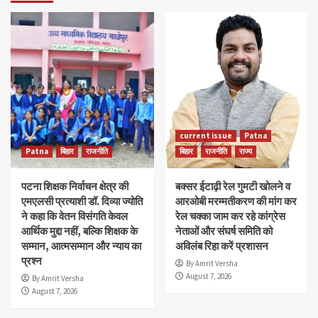
current issue
Patna
Patna
बिहार
राजनीति
बिहार
राजनीति
राज्य
पटना शिक्षक निर्वाचन क्षेत्र की
बक्सर ईटाढ़ी रेल गुमटी खोलने व
एमएलसी प्रत्याशी डॉ. दिव्या ज्योति
आरओबी मरम्मतीकरण की मांग कर
ने कहा कि वेतन विसंगति केवल
रेल चक्का जाम कर रहे कांग्रेस
आर्थिक मुद्दा नहीं, बल्कि शिक्षक के
नेताओं और संघर्ष समिति को
सम्मान, आत्मसम्मान और न्याय का
अविलंब रिहा करें प्रशासन
प्रश्न
By Amrit Versha
August 7, 2026
By Amrit Versha
August 7, 2026