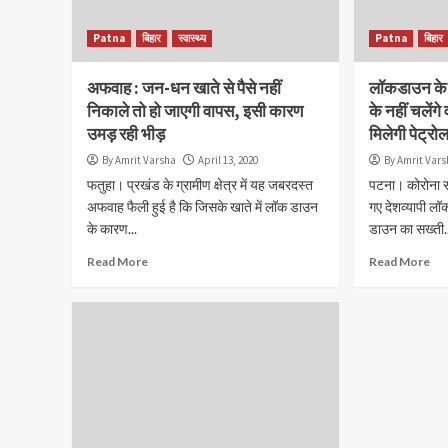
Patna
बिहार
स्वास्थ्य
Patna
बिहार
अफवाह : जन-धन खाते से पैसे नहीं
लॉकडाउन के ब
निकाले तो हो जाएगी वापस, इसी कारण
के नहीं चलेंग
उमड़ रही भीड़
मिलेगी पेट्रो
By Amrit Varsha
April 13, 2020
By Amrit Var
फतुहा। प्रखंड के ग्रामीण क्षेत्र में यह जबरदस्त
पटना। कोरोना स
अफवाह फैली हुई है कि जिसके खाते में लॉक डाउन
गए देशव्यापी ल
के कारण...
डाउन का सख्ती.
Read More
Read More