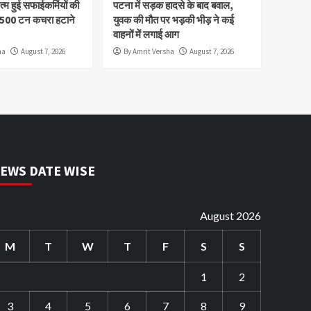
म हुई सफाईकर्मियों की
पटना में सड़क हादसे के बाद बवाल,
,500 टन कचरा हटाने
युवक की मौत पर भड़की भीड़ ने कई
वाहनों में लगाई आग
ha
August 7, 2026
By Amrit Versha
August 7, 2026
EWS DATE WISE
August 2026
M
T
W
T
F
S
S
1
2
3
4
5
6
7
8
9