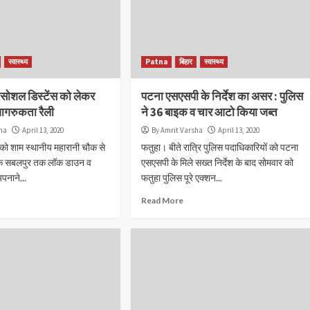
स्वास्थ्य
Patna
बिहार
स्वास्थ्य
सोशल डिस्टेंस को लेकर
पटना एसएसपी के निर्देश का असर : पुलिस
ागरुकता रैली
ने 36 बाइक व चार आटो किया जब्त
sha
April 13, 2020
By Amrit Varsha
April 13, 2020
को शाम स्थानीय महारानी चौक से
फतुहा। बीते रात्रि पुलिस पदाधिकारियों को पटना
्र के सबलपुर तक लॉक डाउन व
एसएसपी के मिले सख्त निर्देश के बाद सोमवार को
पनाने...
फतुहा पुलिस पूरे एक्शन...
Read More
Accident
current issue
Patna
जुर्म
राज्य
पटना में सड़क हादसे के बाद बवाल, युवक की मौत प
भड़की भीड़ ने कई वाहनों में लगाई आग
By Amrit Versha
August 7, 2026
अगमकुआं के जीरो माइल पर दुर्घटना के बाद राष्ट्रीय राजमार्ग रहा जा
पुलिस और प्रशासन को स्थिति संभालने में करनी पड़ी मशक्कत पुल