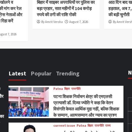
ी खोलने व
बिहार में साइबर अपराधियों पर पुलिस का
आठ दिन बाद खत्
 मांग कर रेल
बड़ा प्रहार, सात महीनों में 104 करोड़
हड़ताल, अब 7
्रेस नेताओं और
रुपये की ठगी की राशि रोकी
की बड़ी चुनौती
रिहा करें
By Amrit Versha
August 7, 2026
By Amrit Vers
ugust 7, 2026
N
Latest
Popular
Trending
ि
Patna
बिहार
राजनीति
 और
पटना शिक्षक निर्वाचन क्षेत्र की एमएलसी
प्रत्याशी डॉ. दिव्या ज्योति ने कहा कि वेतन
विसंगति केवल आर्थिक मुद्दा नहीं, बल्कि शिक्षक
के सम्मान, आत्मसम्मान और न्याय का प्रश्न
्का
current issue
Patna
बिहार
राजनीति
राज्य