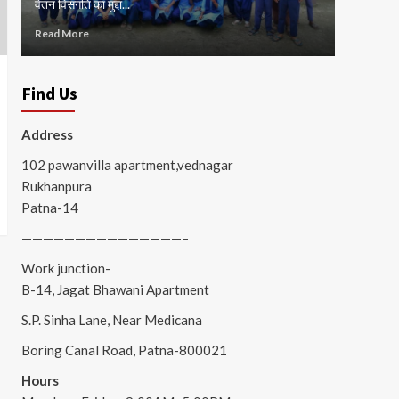
वेतन विसंगति का मुद्दा...
जाम...
Read More
Read Mor
Find Us
Address
102 pawanvilla apartment,vednagar
Rukhanpura
Patna-14
———————————————–
Work junction-
B-14, Jagat Bhawani Apartment
S.P. Sinha Lane, Near Medicana
Boring Canal Road, Patna-800021
Hours