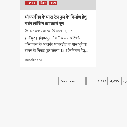
Patna
बिहार
राज्य
घोघरडीहा के पास रेल पुल के निर्माण हेतु
गर्डर लॉचिंग का कार्य पूर्ण
By Amrit Varsha
April 13, 2020
हाजीपुर। झंझारपुर-निर्मली आमान परिवर्तन
परियोजना के अन्तर्गत घोघरडीहा के पास भूतिया
बलान के निकट पुल संख्या 133 के निर्माण हेतु...
Read More
Posts
Previous
1
…
4,424
4,425
4,
navigation