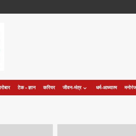
ारोबार
टेक – ज्ञान
करियर
जीवन-मंत्र
धर्म-आध्यात्म
मनोरं