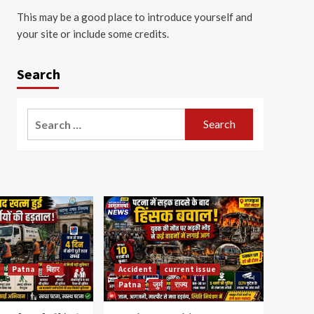
This may be a good place to introduce yourself and
your site or include some credits.
Search
Search
for:
Patna
बिहार
Accident
current issue
Patna
जुर्म
राज्य