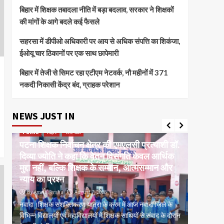
बिहार में शिक्षक तबादला नीति में बड़ा बदलाव, सरकार ने शिक्षकों
की मांगों के आगे बदले कई फैसले
सहरसा में डीपीओ अधिकारी पर आय से अधिक संपत्ति का शिकंजा,
ईओयू चार ठिकानों पर एक साथ छापेमारी
बिहार में तेजी से सिमट रहा एटीएम नेटवर्क, नौ महीनों में 371
नकदी निकासी केंद्र बंद, ग्राहक परेशान
NEWS JUST IN
Patna
बिहार
राजनीति
current 
पटना शिक्षक निर्वाचन क्षेत्र की एमएलसी प्रत्याशी डॉ.
बक्सर ईट
दिव्या ज्योति ने कहा कि वेतन विसंगति केवल आर्थिक
मरम्मतीक
र
मुद्दा नहीं, बल्कि शिक्षक के सम्मान, आत्मसम्मान और
कांग्रेस
न्याय का प्रश्न
प्रशासन
By Amrit Versha
August 7, 2026
By Amrit
म,
नवादा।शिक्षक सशक्तिकरण यात्रा के क्रम में आज नवादा जिले के
पटना। बक्स
िस
विभिन्न विद्यालयों एवं महाविद्यालयों में शिक्षक साथियों से संवाद के दौरान
मरम्मतीकरण