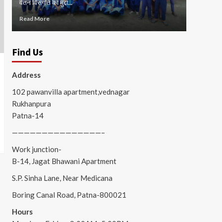
वेतन विसंगति का मुद्दा...
जाम...
Read More
Read Mor
Find Us
Address
102 pawanvilla apartment,vednagar
Rukhanpura
Patna-14
———————————————–
Work junction-
B-14, Jagat Bhawani Apartment
S.P. Sinha Lane, Near Medicana
Boring Canal Road, Patna-800021
Hours