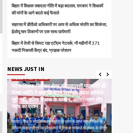
बिहार में शिक्षक तबादला नीति में बड़ा बदलाव, सरकार ने शिक्षकों
की मांगों के आगे बदले कई फैसले
सहरसा में डीपीओ अधिकारी पर आय से अधिक संपत्ति का शिकंजा,
ईओयू चार ठिकानों पर एक साथ छापेमारी
बिहार में तेजी से सिमट रहा एटीएम नेटवर्क, नौ महीनों में 371
नकदी निकासी केंद्र बंद, ग्राहक परेशान
NEWS JUST IN
Patna
बिहार
राजनीति
current 
पटना शिक्षक निर्वाचन क्षेत्र की एमएलसी प्रत्याशी डॉ.
बक्सर ईट
दिव्या ज्योति ने कहा कि वेतन विसंगति केवल आर्थिक
मरम्मतीक
र
मुद्दा नहीं, बल्कि शिक्षक के सम्मान, आत्मसम्मान और
कांग्रेस
न्याय का प्रश्न
प्रशासन
By Amrit Versha
August 7, 2026
By Amrit
म,
नवादा।शिक्षक सशक्तिकरण यात्रा के क्रम में आज नवादा जिले के
पटना। बक्स
िस
विभिन्न विद्यालयों एवं महाविद्यालयों में शिक्षक साथियों से संवाद के दौरान
मरम्मतीकरण