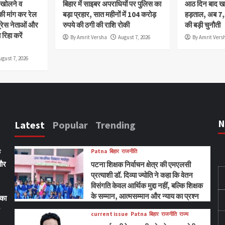
ी खोलने व
बिहार में साइबर अपराधियों पर पुलिस का
आठ दिन बाद खत्
 मांग कर रेल
बड़ा प्रहार, सात महीनों में 104 करोड़
हड़ताल, अब 7
्रेस नेताओं और
रुपये की ठगी की राशि रोकी
की बड़ी चुनौती
रिहा करें
By Amrit Versha
August 7, 2026
By Amrit Vers
ugust 7, 2026
N
Latest
Popular
Trending
ि
Patna
बिहार
राजनीति
 और
पटना शिक्षक निर्वाचन क्षेत्र की एमएलसी
प्रत्याशी डॉ. दिव्या ज्योति ने कहा कि वेतन
विसंगति केवल आर्थिक मुद्दा नहीं, बल्कि शिक्षक
के सम्मान, आत्मसम्मान और न्याय का प्रश्न
्का
current issue
Patna
बिहार
राजनीति
राज्य