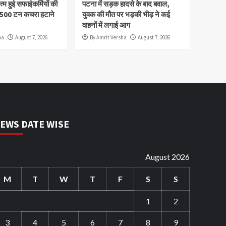
म हुई सफाईकर्मियों की
पटना में सड़क हादसे के बाद बवाल,
,500 टन कचरा हटाने
युवक की मौत पर भड़की भीड़ ने कई
वाहनों में लगाई आग
ha
August 7, 2026
By Amrit Versha
August 7, 2026
EWS DATE WISE
August 2026
M
T
W
T
F
S
S
1
2
3
4
5
6
7
8
9