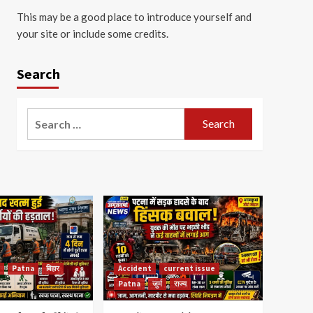
This may be a good place to introduce yourself and
your site or include some credits.
Search
Search
for:
Patna
बिहार
Accident
current issue
Patna
जुर्म
राज्य