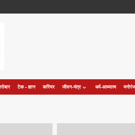
ारोबार
टेक – ज्ञान
करियर
जीवन-मंत्र
धर्म-आध्यात्म
मनोरं