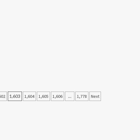
602
1,603
1,604
1,605
1,606
…
1,778
Next