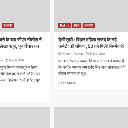
राजनीति
Patna
बिहार
राजनीति
मचने के बाद सीएम नीतीश ने
देखें सूची : बिहार महिला राजद के नई
 लिखा पत्र, पुनर्विचार का
कमेटी की घोषणा, 52 को मिली जिम्मेवारी
By Amrit Varsha
May 6, 2020
sha
May 6, 2020
पटना। राजद प्रवक्ता चितरंजन गगन ने बताया है
कि प्रदेश अध्यक्ष जगदानंद सिंह द्वारा लॉकडाउन के
ुंगेर स्थित जमालपुर में रेलवे
दौरान संगठन को बूथ...
्रशिक्षित करने वाले 132 साल
संस्थान इंडियन रेलवे इंस्टिट्यूट
Read More
Accident
current issue
Patna
जुर्म
राज्य
पटना में सड़क हादसे के बाद बवाल, युवक की मौत प
भड़की भीड़ ने कई वाहनों में लगाई आग
By Amrit Versha
August 7, 2026
अगमकुआं के जीरो माइल पर दुर्घटना के बाद राष्ट्रीय राजमार्ग रहा जा
पुलिस और प्रशासन को स्थिति संभालने में करनी पड़ी मशक्कत पुल