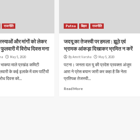
वाहनों, यात्री...
Read More
राजनीति
Patna
बिहार
राजनीति
मस्याओं और मांगों को लेकर
जदयू का तेजस्वी पर हमला : झूठे एवं
ुलवारी में विरोध दिवस मना
भ्रामक आंकड़ा दिखाकर भ्रमित न करें
sha
May 5, 2020
By Amrit Varsha
May 5, 2020
भाकपा माले प्रखंड कमिटी
पटना। जनता दल यू की प्रदेश प्रवक्ता अंजुम
री के कई इलाके में वाम पार्टियों
आरा ने प्रेस बयान जारी कर कहा है कि नेता
िरोध दिवस को...
प्रतिपक्ष तेजस्वी...
Read More