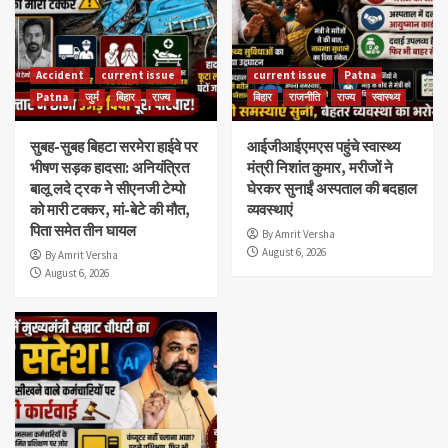
Accident
current issue
current issue
Patna
Patna
जुर्म
बिहार
राज्य
बिहार
राजनीति
राज्य
स्वास्थ्य
सुबह-सुबह बिहटा सरमेरा हाईवे पर
आईजीआईएमएस पहुंचे स्वास्थ्य
भीषण सड़क हादसा: अनियंत्रित
मंत्री निशांत कुमार, मरीजों ने
बालू लदे ट्रक ने सीएनजी टेम्पो
घेरकर सुनाईं अस्पताल की बदहाल
को मारी टक्कर, मां-बेटे की मौत,
व्यवस्थाएं
पिता समेत तीन घायल
By Amrit Versha
August 6, 2026
By Amrit Versha
August 6, 2026