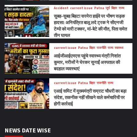
Accident
current issue
Patna
जुर्म
बिहार
राज्य
सुबह-सुबह बिहटा सरमेरा हाईवे पर भीषण सड़क
हादसा: अनियंत्रित बालू लदे ट्रक ने सीएनजी
टेम्पो को मारी टक्कर, मां-बेटे की मौत, पिता समेत
तीन घायल
current issue
Patna
बिहार
राजनीति
राज्य
स्वास्थ्य
आईजीआईएमएस पहुंचे स्वास्थ्य मंत्री निशांत
कुमार, मरीजों ने घेरकर सुनाईं अस्पताल की
बदहाल व्यवस्थाएं
current issue
Patna
बिहार
राजनीति
राज्य
एआई समिट में मुख्यमंत्री सम्राट चौधरी का बड़ा
संदेश, तकनीक नहीं सीखने वाले कर्मचारियों पर
होगी कार्रवाई
NEWS DATE WISE