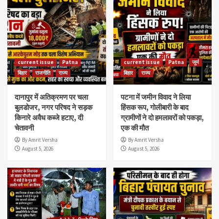
current issue
Patna
current issue
Patna
जुर्म
बिहार
राजनीति
राज्य
बिहार
राज्य
दानापुर में अतिक्रमण पर चला
पटना में जमीन विवाद ने लिया
बुलडोजर, नगर परिषद ने सड़क
हिंसक रूप, गोलीबारी के बाद
किनारे अवैध कब्जे हटाए, दी
ग्रामीणों ने दो हमलावरों को पकड़ा,
चेतावनी
एक की मौत
By Amrit Versha
By Amrit Versha
August 5, 2026
August 5, 2026