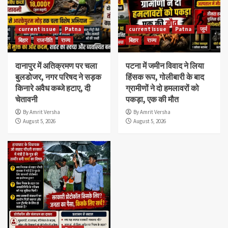
current issue
Patna
current issue
Patna
जुर्म
बिहार
राजनीति
राज्य
बिहार
राज्य
दानापुर में अतिक्रमण पर चला
पटना में जमीन विवाद ने लिया
बुलडोजर, नगर परिषद ने सड़क
हिंसक रूप, गोलीबारी के बाद
किनारे अवैध कब्जे हटाए, दी
ग्रामीणों ने दो हमलावरों को
चेतावनी
पकड़ा, एक की मौत
By Amrit Versha
By Amrit Versha
August 5, 2026
August 5, 2026