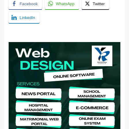
Facebook
WhatsApp
Twitter
LinkedIn
YashoRaj Infosys : Best website development
company in Patna, web design company near me