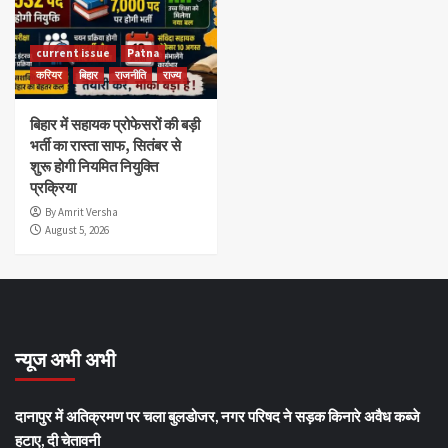
current issue
Patna
करियर
बिहार
राजनीति
राज्य
बिहार में सहायक प्रोफेसरों की बड़ी
भर्ती का रास्ता साफ, सितंबर से
शुरू होगी नियमित नियुक्ति
प्रक्रिया
By Amrit Versha
August 5, 2026
न्यूज अभी अभी
दानापुर में अतिक्रमण पर चला बुलडोजर, नगर परिषद ने सड़क किनारे अवैध कब्जे
हटाए, दी चेतावनी