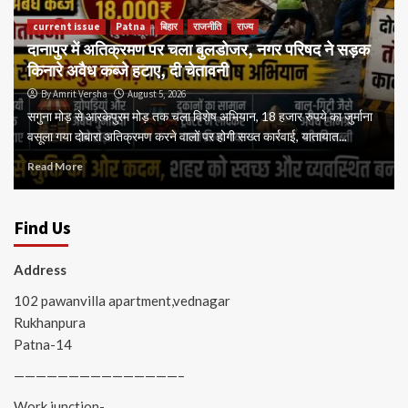
current issue
Patna
बिहार
राजनीति
राज्य
दानापुर में अतिक्रमण पर चला बुलडोजर, नगर परिषद ने सड़क
किनारे अवैध कब्जे हटाए, दी चेतावनी
By Amrit Versha
August 5, 2026
सगुना मोड़ से आरकेपुरम मोड़ तक चला विशेष अभियान, 18 हजार रुपये का जुर्माना
वसूला गया दोबारा अतिक्रमण करने वालों पर होगी सख्त कार्रवाई, यातायात...
Read More
Find Us
Address
102 pawanvilla apartment,vednagar
Rukhanpura
Patna-14
———————————————–
Work junction-