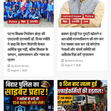
current issue
Patna
Patna
बिहार
राजनीति
बिहार
राजनीति
राज्य
पटना शिक्षक निर्वाचन क्षेत्र की
बक्सर ईटाढ़ी रेल गुमटी खोलने व
एमएलसी प्रत्याशी डॉ. दिव्या ज्योति
आरओबी मरम्मतीकरण की मांग कर
ने कहा कि वेतन विसंगति केवल
रेल चक्का जाम कर रहे कांग्रेस
आर्थिक मुद्दा नहीं, बल्कि शिक्षक के
नेताओं और संघर्ष समिति को
सम्मान, आत्मसम्मान और न्याय का
अविलंब रिहा करें प्रशासन
प्रश्न
By Amrit Versha
August 7, 2026
By Amrit Versha
August 7, 2026