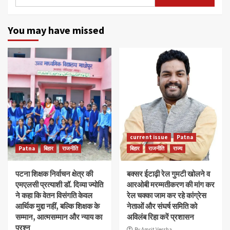
for:
You may have missed
current issue
Patna
Patna
बिहार
राजनीति
बिहार
राजनीति
राज्य
पटना शिक्षक निर्वाचन क्षेत्र की
बक्सर ईटाढ़ी रेल गुमटी खोलने व
एमएलसी प्रत्याशी डॉ. दिव्या ज्योति
आरओबी मरम्मतीकरण की मांग कर
ने कहा कि वेतन विसंगति केवल
रेल चक्का जाम कर रहे कांग्रेस
आर्थिक मुद्दा नहीं, बल्कि शिक्षक के
नेताओं और संघर्ष समिति को
सम्मान, आत्मसम्मान और न्याय का
अविलंब रिहा करें प्रशासन
प्रश्न
By Amrit Versha