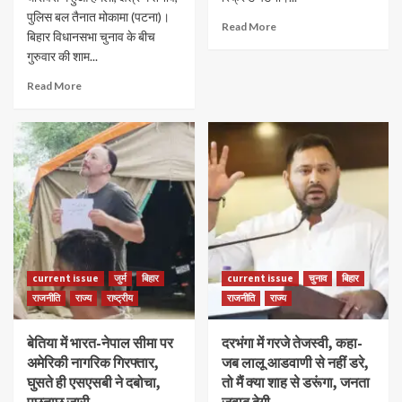
पुलिस बल तैनात मोकामा (पटना)।
Read More
बिहार विधानसभा चुनाव के बीच
गुरुवार की शाम...
Read More
current issue
जुर्म
बिहार
current issue
चुनाव
बिहार
राजनीति
राज्य
राष्ट्रीय
राजनीति
राज्य
बेतिया में भारत-नेपाल सीमा पर
दरभंगा में गरजे तेजस्वी, कहा-
अमेरिकी नागरिक गिरफ्तार,
जब लालू आडवाणी से नहीं डरे,
घुसते ही एसएसबी ने दबोचा,
तो मैं क्या शाह से डरूंगा, जनता
पूछताछ जारी
जवाब देगी