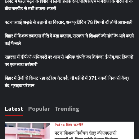
लिफ्ट में पहले चढ़ने के विवाद ने लिया हिंसक रूप, पीएमसीएच में मरीजों के परिजनों के
बीच मारपीट से मची अफरा-तफरी
पटना हवाई अड्डे से उड़ानों का विस्तार, अब प्रतिदिन 78 विमानों की होगी आवाजाही
बिहार में शिक्षक तबादला नीति में बड़ा बदलाव, सरकार ने शिक्षकों की मांगों के आगे बदले
कई फैसले
सहरसा में डीपीओ अधिकारी पर आय से अधिक संपत्ति का शिकंजा, ईओयू चार ठिकानों
पर एक साथ छापेमारी
बिहार में तेजी से सिमट रहा एटीएम नेटवर्क, नौ महीनों में 371 नकदी निकासी केंद्र
बंद, ग्राहक परेशान
Latest
Popular
Trending
Patna
बिहार
राजनीति
पटना शिक्षक निर्वाचन क्षेत्र की एमएलसी