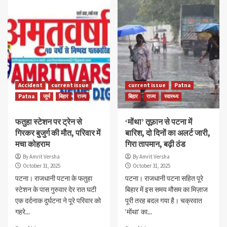
Accident
current issue
current issue
Patna
Patna
जुर्म
बिहार
राज्य
बिहार
राज्य
स्वास्थ्य
फतुहा स्टेशन पर ट्रेन से
‘मोंथा’ तूफ़ान से पटना में
गिरकर बुजुर्ग की मौत, परिवार में
बारिश, दो दिनों का अलर्ट जारी,
मचा कोहराम
गिरा तापमान, बढ़ी ठंड
By Amrit Versha
By Amrit Versha
October 31, 2025
October 31, 2025
पटना। राजधानी पटना के फतुहा
पटना। राजधानी पटना सहित पूरे
स्टेशन के पास गुरुवार देर रात घटी
बिहार में इस समय मौसम का मिज़ाज
एक दर्दनाक दुर्घटना ने पूरे परिवार को
पूरी तरह बदल गया है। चक्रवात
गहरे...
‘मोंथा’ का...