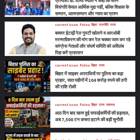
प्रत्याशी डॉ. दिव्या ज्योति ने कहा कि वेतन
विसंगति केवल आर्थिक मुद्दा नहीं, बल्कि शिक्षक के
सम्मान, आत्मसम्मान और न्याय का प्रश्न
current issue
Patna
बिहार
राजनीति
राज्य
बक्सर ईटाढ़ी रेल गुमटी खोलने व आरओबी
मरम्मतीकरण की मांग कर रेल चक्का जाम कर रहे
कांग्रेस नेताओं और संघर्ष समिति को अविलंब
रिहा करें प्रशासन
current issue
Patna
बिहार
राज्य
बिहार में साइबर अपराधियों पर पुलिस का बड़ा
प्रहार, सात महीनों में 104 करोड़ रुपये की ठगी
की राशि रोकी
current issue
Patna
बिहार
राज्य
स्वास्थ्य
आठ दिन बाद खत्म हुई सफाईकर्मियों की हड़ताल,
अब 7,500 टन कचरा हटाने की बड़ी चुनौती