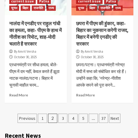
current issue
Patna
current issue
Patna
चुनाव
बिहार
राजनीति
राज्य
चुनाव
बिहार
राजनीति
राज्य
नालंदा में एनडीए पर राहुल गांधी
छपरा में पीएम की हुंकार, कहा-
का हमला, कहा- पीएम के हाथ में
बिहार का नुकसान करेगी राजद,
नीतीश का रिमोट, शाह-मोदी
बिहार में बनेगी एनडीए की
चलाते है सरकार
सरकार
By Amrit Versha
By Amrit Versha
October 30, 2025
October 30, 2025
प्रधानमंत्री पर सीधा हमला, बोले-
छपरा/पटना। प्रधानमंत्री नरेन्द्र
पीएम में दम नहीं, केवल करते हैं झूठा
मोदी में सभा को संबोधित कर रहे हैं।
नाटक नालंदा/पटना। बिहार में
उन्होंने कहा कि, 'नरेन्द्र-नीतीश
चुनावी माहौल चरम...
आपके सपने को पूरा करने...
Read More
Read More
Posts
Previous
1
2
3
4
5
…
37
Next
navigation
Recent News