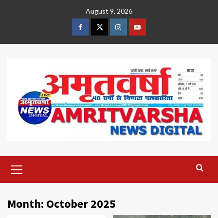
Skip
August 9, 2026
to
content
Facebook
Twitter
Instagram
Youtube
Primary
Menu
Month:
October 2025