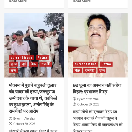
Read More
Read More
current issue
Patna
चुनाव
जुर्म
बिहार
राजनीति
current issue
Patna
राज्य
बिहार
राजनीति
राज्य
मोकामा में पुराने बाहुबली दुलार
छठ पूजा का अपमान नहीं सहेगा
चंद यादव की हत्या,जनसुराज
बिहार: प्रभाकर मिश्र
उम्मीदवार के चाचा थे, काफिले
By Amrit Versha
पर हुआ हमला, अनंत सिंह के
October 30, 2025
समर्थकों पर आरोप
बाहरी लोगों को बुलाकर बिहार का
अपमान करा रहे तेजस्वी राहुल ने
By Amrit Versha
October 30, 2025
बिहार आकर लिख दी महागठबंधन की
घोसवरी में हुआ हमला, क्षेत्र में तनाव,
स्क्रिप्ट पटना।...