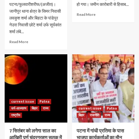
पटना/फुलवारीशरीफ/(अजीत)।
हो गया। जमीन कारोबारी से हिसाब...
जानीपुर थाना क्षेत्र के सिमर निवासी
Read More
लवकुश शर्मा और बिहटा के पांडेपुर
नेउरा निवासी छोटे शर्मा उर्फ सूर्यकांत
शर्मा लंबे...
Read More
current issue
Patna
धर्म-आध्यात्म
बिहार
राज्य
current issue
Patna
राष्ट्रीय
बिहार
राजनीति
राज्य
7 सितंबर को लगेगा साल का
पटना में गांधी प्रतिमा के पास
आखिरी पूर्ण चंद्रग्रहण सूतक में
भाजपा कार्यकर्ताओं का मौन