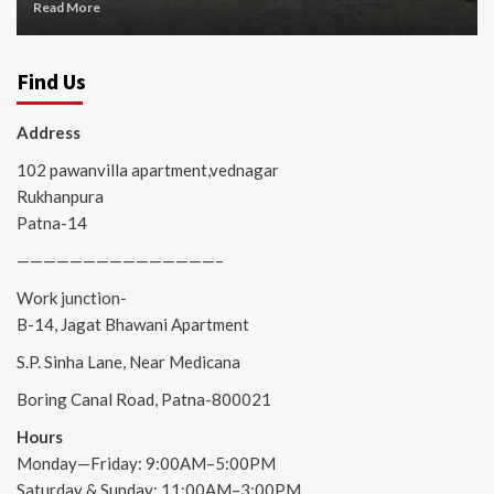
Read More
Find Us
Address
102 pawanvilla apartment,vednagar
Rukhanpura
Patna-14
———————————————–
Work junction-
B-14, Jagat Bhawani Apartment
S.P. Sinha Lane, Near Medicana
Boring Canal Road, Patna-800021
Hours
Monday—Friday: 9:00AM–5:00PM
Saturday & Sunday: 11:00AM–3:00PM