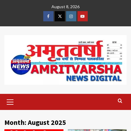
Skip
August 8, 2026
to
content
Facebook
Twitter
Instagram
Youtube
Primary
Menu
Month:
August 2025