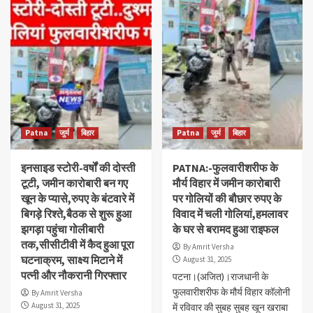
Patna
जुर्म
बिहार
Patna
जुर्म
बिहार
इनसाइड स्टोरी-वर्षों की दोस्ती
PATNA:-फुलवारीशरीफ के
टूटी, जमीन कारोबारी बन गए
मौर्य विहार में जमीन कारोबारी
खून के प्यासे,रुपए के बंटवारे में
पर गोलियों की बौछार रुपए के
बिगड़े रिश्ते,बैठक से शुरू हुआ
विवाद में चली गोलियां,हमलावर
झगड़ा पहुंचा गोलीबारी
के घर से बरामद हुआ राइफल
तक,सीसीटीवी में कैद हुआ पूरा
By Amrit Versha
घटनाक्रम, साक्ष्य मिटाने में
August 31, 2025
पत्नी और नौकरानी गिरफ्तार
पटना।(अजित)।राजधानी के
फुलवारीशरीफ के मौर्य विहार कॉलोनी
By Amrit Versha
August 31, 2025
में रविवार की सुबह सुबह खून खराबा