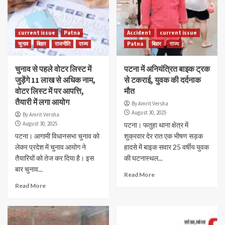
current issue
Patna
Accident
current issue
चुनाव
बिहार
राजनीति
राज्य
Patna
बिहार
राज्य
चुनाव से पहले वोटर लिस्ट में
पटना में अनियंत्रित बाइक ट्रक
जुड़ेंगे 11 लाख से अधिक नाम,
से टकराई, युवक की दर्दनाक
वोटर लिस्ट में पर आपत्ति,
मौत
तैयारी में लगा आयोग
By Amrit Versha
August 30, 2025
By Amrit Versha
August 30, 2025
पटना। फतुहा थाना क्षेत्र में
पटना। आगामी विधानसभा चुनाव को
शुक्रवार देर रात एक भीषण सड़क
लेकर प्रदेश में चुनाव आयोग ने
हादसे में बाइक सवार 25 वर्षीय युवक
तैयारियों को तेज कर दिया है। इस
की घटनास्थल...
बार चुनाव...
Read More
Read More