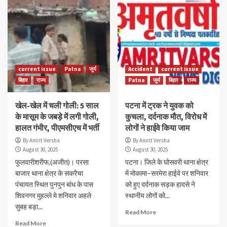
current issue
Patna
जुर्म
Accident
current issue
बिहार
राज्य
Patna
जुर्म
बिहार
राज्य
खेल-खेल में चली गोली: 5 साल
पटना में ट्रक ने युवक को
के मासूम के जबड़े में लगी गोली,
कुचला, दर्दनाक मौत, विरोध में
हालत गंभीर, पीएमसीएच में भर्ती
लोगों ने हाईवे किया जाम
By Amrit Versha
By Amrit Versha
August 30, 2025
August 30, 2025
फुलवारीशरीफ,(अजीत)। परसा
पटना। जिले के घोसवरी थाना क्षेत्र
बाजार थाना क्षेत्र के सकरैचा
में मोकामा–सरमेरा हाईवे पर शनिवार
पंचायत स्थित पुनपुन बांध के पास
को हुए दर्दनाक सड़क हादसे ने
शिवनगर मुहल्ले मे शनिवार अहले
स्थानीय लोगों को...
सुबह बड़ा...
Read More
Read More