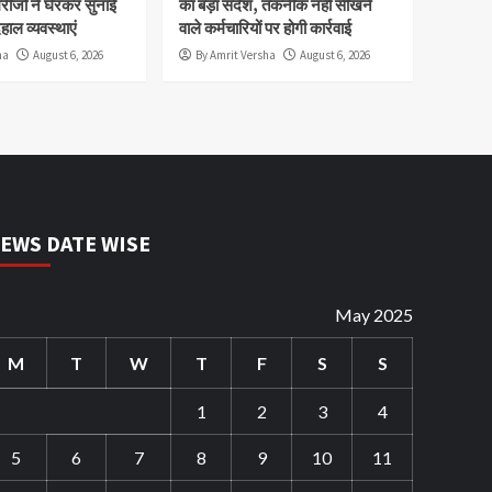
रीजों ने घेरकर सुनाईं
का बड़ा संदेश, तकनीक नहीं सीखने
ाल व्यवस्थाएं
वाले कर्मचारियों पर होगी कार्रवाई
ha
August 6, 2026
By Amrit Versha
August 6, 2026
EWS DATE WISE
May 2025
M
T
W
T
F
S
S
1
2
3
4
5
6
7
8
9
10
11