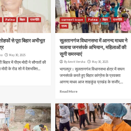
e
Patna
बिहार
राजनीति
current issue
Patna
बिहार
राजनीति
राज्य
तोहफों से पूरा बिहार अभीभूत
सुलतानगंज विधानसभा में आनन्द माधव ने
श्र
चलाया जनसंपर्क अभियान, महिलाओं की
सुनी समस्याएं
ha
May 30, 2025
 बिहार में पीएम मोदी ने सौगातों की
By Amrit Versha
May 30, 2025
मोदी के रोड शो में देशभक्ति...
भागलपुर। सुलतानगंज विधानसभा क्षेत्र में सघन
जनसंपर्क करते हुए बिहार कांग्रेस के प्रवक्ता
current issue
Patna
बिहार
राजनीति
राज्य
आनन्द माधव आज शाहकुंड प्रखंड के सजौर,...
एआई समिट में मुख्यमंत्री सम्राट चौधरी का बड़ा
संदेश, तकनीक नहीं सीखने वाले कर्मचारियों पर होगी
Read More
कार्रवाई
By Amrit Versha
August 6, 2026
विधानसभा कर्मचारियों के नियमित प्रशिक्षण पर दिया जोर, कहा–
आधुनिक तकनीक में दक्ष होना अब समय की आवश्यकता डिजिटल
संचार, सामाजिक माध्यम और कृत्रिम बुद्धिमत्ता...