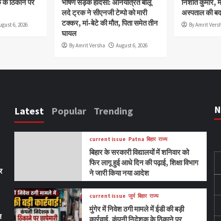
क के ठिकाने पर
भीषण सड़क हादसा: अनियंत्रित बालू
निशांत कुमार, म
लदे ट्रक ने सीएनजी टेम्पो को मारी
अस्पताल की बदह
टक्कर, मां-बेटे की मौत, पिता समेत तीन
ugust 6, 2026
By Amrit Vers
घायल
By Amrit Versha
August 6, 2026
N
Latest
Popular
Trending
current issue
Patna
बिहार
राज्य
बिहार के सरकारी विद्यालयों में शनिवार को
फिर लागू हुई आधे दिन की पढ़ाई, शिक्षा विभाग
पर
ने जारी किया नया आदेश
current issue
जुर्म
बिहार
राज्य
मुंगेर में निवेश ठगी मामले में ईडी की बड़ी
ल
कार्रवाई, कंपनी निदेशक के ठिकाने पर