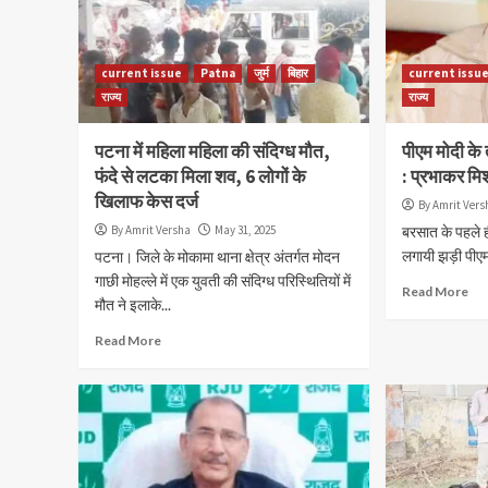
current issue
Patna
जुर्म
बिहार
current issu
राज्य
राज्य
पटना में महिला महिला की संदिग्ध मौत,
पीएम मोदी के 
फंदे से लटका मिला शव, 6 लोगों के
: प्रभाकर मि
खिलाफ केस दर्ज
By Amrit Vers
By Amrit Versha
May 31, 2025
बरसात के पहले ही
लगायी झड़ी पीएम 
पटना। जिले के मोकामा थाना क्षेत्र अंतर्गत मोदन
गाछी मोहल्ले में एक युवती की संदिग्ध परिस्थितियों में
Read More
मौत ने इलाके...
Read More