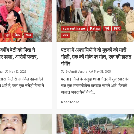
current issue
Patna
जुर्म
बिहार
e
जुर्म
बिहार
राज्य
राज्य
वर्षीय बेटी को पिता ने
पटना में अपराधियों ने दो युवकों को मारी
ार डाला, आरोपी फरार,
गोली, एक की मौके पर मौत, एक की हालत
गंभीर
ha
May 31, 2025
By Amrit Versha
May 31, 2025
तास जिले से एक दिल दहला देने
पटना। जिले के फतुहा थाना क्षेत्र में शुक्रवार की
 आई है, जहां एक नशेड़ी पिता ने
रात एक सनसनीखेज वारदात सामने आई, जिसमें
अज्ञात अपराधियों ने दो...
Read More