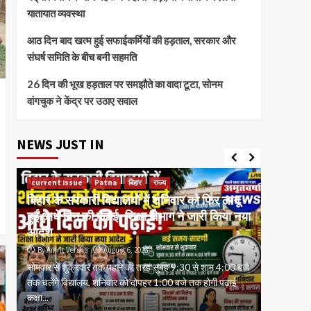
यातायात व्यवस्था
आठ दिन बाद खत्म हुई सफाईकर्मियों की हड़ताल, सरकार और
संघर्ष समिति के बीच बनी सहमति
26 दिन की भूख हड़ताल पर समझौते का वादा टूटा, सोनम
वांगचुक ने केंद्र पर उठाए सवाल
NEWS JUST IN
current issue
Patna
बिहार
राज्य
बिहार के सरकारी विद्यालयों में शनिवार को फिर लागू
current 
हुई आधे दिन की पढ़ाई, शिक्षा विभाग ने जारी किया नया
मुंगेर में
आदेश
कंपनी नि
By Amrit Versha
August 6, 2026
By Amrit
सोमवार से शुक्रवार तक पहले की तरह सुबह 9:30 से शाम 4:00 बजे
करोड़ों रुप
तक चलेंगे विद्यालय, शनिवार को दोपहर 1:00 बजे तक होगी पढ़ाई
और डिजिटल 
कक्षा...
के उपयोग...