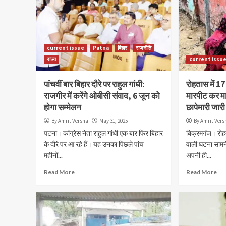
current issue
Patna
बिहार
राजनीति
राज्य
current issu
पांचवीं बार बिहार दौरे पर राहुल गांधी:
रोहतास में 17 
राजगीर में करेंगे ओबीसी संवाद, 6 जून को
मारपीट कर म
होगा सम्मेलन
छापेमारी जारी
By Amrit Versha
May 31, 2025
By Amrit Vers
पटना। कांग्रेस नेता राहुल गांधी एक बार फिर बिहार
बिक्रमगंज। रोह
के दौरे पर आ रहे हैं। यह उनका पिछले पांच
वाली घटना सामने
महीनों...
अपनी ही...
Read More
Read More