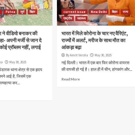
Read More
e
Patna
जुर्म
बिहार
current issue
New Delhi
बिहार
राज्य
राष्ट्रीय
स्वास्थ्य
ला ने वीडियो बनाकर की
भारत में मिले कोरोना के चार नए वैरिएंट,
ा- अपनी मर्जी से जान दे
राज्यों में अलर्ट, मरीज के साथ मौत का
कोई प्रॉब्लम नहीं, लगाई
आंकड़ा बढ़ा
By Amrit Versha
May 30, 2025
ha
May 30, 2025
नई दिल्ली। भारत में एक बार फिर कोरोना वायरस
की वापसी हो गई है। हाल ही में चीन, हांगकांग और...
ंडारक थाना क्षेत्र से एक हृदय
मने आई है, जिसमें एक
Read More
त्महत्या कर...