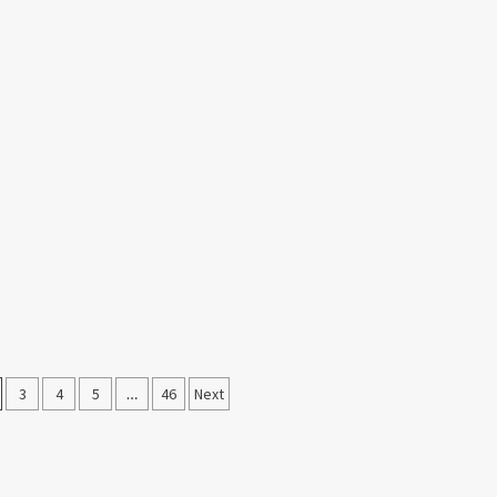
3
4
5
…
46
Next
on