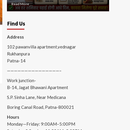
Read More
Read Mor
Find Us
Address
102 pawanvilla apartment,vednagar
Rukhanpura
Patna-14
———————————————–
Work junction-
B-14, Jagat Bhawani Apartment
S.P. Sinha Lane, Near Medicana
Boring Canal Road, Patna-800021
Hours
Monday—Friday: 9:00AM–5:00PM