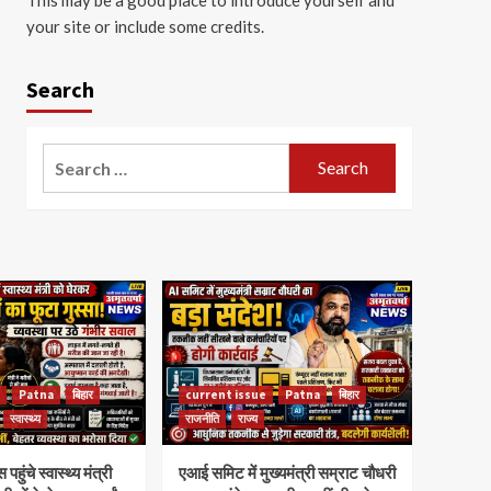
your site or include some credits.
Search
Search
for:
Patna
बिहार
current issue
Patna
बिहार
स्वास्थ्य
राजनीति
राज्य
ंचे स्वास्थ्य मंत्री
एआई समिट में मुख्यमंत्री सम्राट चौधरी