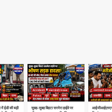
Accident
current issue
current issue
बिहार
राज्य
Patna
जुर्म
बिहार
राज्य
राजनीति
राज्य
े में ईडी की बड़ी
सुबह-सुबह बिहटा सरमेरा हाईवे पर
आईजीआईएमएस पहु