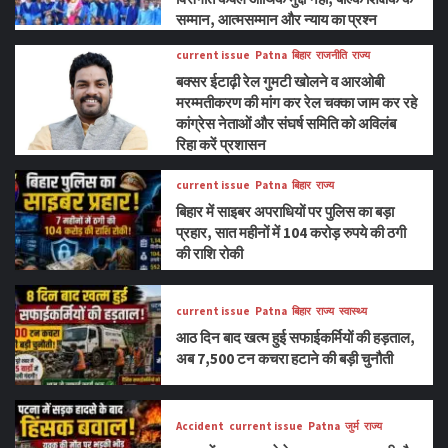
सम्मान, आत्मसम्मान और न्याय का प्रश्न
current issue
Patna
बिहार
राजनीति
राज्य
बक्सर ईटाढ़ी रेल गुमटी खोलने व आरओबी
मरम्मतीकरण की मांग कर रेल चक्का जाम कर रहे
कांग्रेस नेताओं और संघर्ष समिति को अविलंब
रिहा करें प्रशासन
current issue
Patna
बिहार
राज्य
बिहार में साइबर अपराधियों पर पुलिस का बड़ा
प्रहार, सात महीनों में 104 करोड़ रुपये की ठगी
की राशि रोकी
current issue
Patna
बिहार
राज्य
स्वास्थ्य
आठ दिन बाद खत्म हुई सफाईकर्मियों की हड़ताल,
अब 7,500 टन कचरा हटाने की बड़ी चुनौती
Accident
current issue
Patna
जुर्म
राज्य