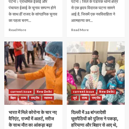
पटना। प्राथमिक ईकाई और
पटना। जिले के पंडारक थाना क्षेत्र
पंचायत ईकाई के चुनाव सम्पन्न होने
से एक हृदय विदारक घटना सामने
के साथ हीं राजद के सांगठनिक चुनाव
आई है, जिसमें एक नवविवाहिता ने
का पहला चरण...
आत्महत्या कर...
Read More
Read More
current issue
New Delhi
current issue
New Delhi
बिहार
राज्य
राष्ट्रीय
स्वास्थ्य
जुर्म
राज्य
राष्ट्रीय
भारत में मिले कोरोना के चार नए
दिल्ली में 38 बांग्लादेशी
वैरिएंट, राज्यों में अलर्ट, मरीज
घुसपैठियों को पुलिस ने पकड़ा,
के साथ मौत का आंकड़ा बढ़ा
हरियाणा और बिहार से आए थे,