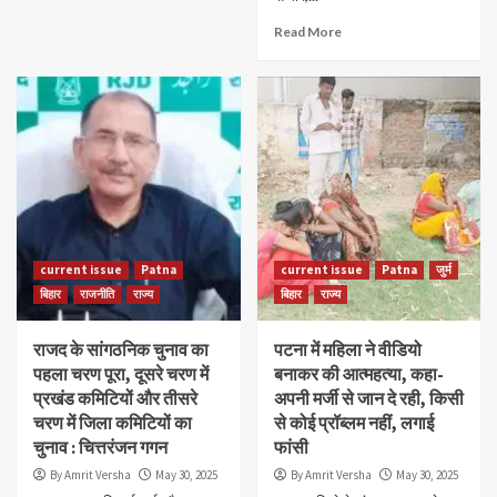
Read More
current issue
Patna
current issue
Patna
जुर्म
बिहार
राजनीति
राज्य
बिहार
राज्य
राजद के सांगठनिक चुनाव का
पटना में महिला ने वीडियो
पहला चरण पूरा, दूसरे चरण में
बनाकर की आत्महत्या, कहा-
प्रखंड कमिटियों और तीसरे
अपनी मर्जी से जान दे रही, किसी
चरण में जिला कमिटियों का
से कोई प्रॉब्लम नहीं, लगाई
चुनाव : चित्तरंजन गगन
फांसी
By Amrit Versha
May 30, 2025
By Amrit Versha
May 30, 2025