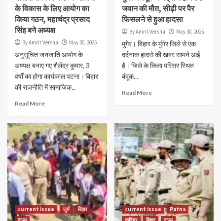
के विकास के लिए आयोग का
जवान की मौत, सीढ़ी पर पैर
किया गठन, महाचंद्र प्रसाद
फिसलने से हुआ हादसा
सिंह बने अध्यक्ष
By Amrit Versha
May 30, 2025
By Amrit Versha
May 30, 2025
मुंगेर। बिहार के मुंगेर जिले से एक
अनुसूचित जनजाति आयोग के
दर्दनाक हादसे की खबर सामने आई
अध्यक्ष बनाए गए शैलेंद्र कुमार, 3
है। जिले के किला परिसर स्थित
वर्षों का होगा कार्यकाल पटना। बिहार
बंदूक...
की राजनीति में सामाजिक...
Read More
Read More
current issue
जुर्म
बिहार
current issue
Patna
राज्य
करियर
बिहार
राज्य