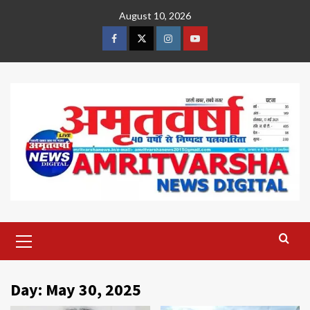
Skip
August 10, 2026
to
content
Facebook
Twitter
Instagram
Youtube
Primary
Menu
Day:
May 30, 2025