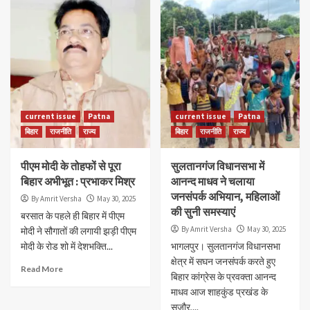
current issue
Patna
current issue
Patna
बिहार
राजनीति
राज्य
बिहार
राजनीति
राज्य
पीएम मोदी के तोहफों से पूरा
सुलतानगंज विधानसभा में
बिहार अभीभूत : प्रभाकर मिश्र
आनन्द माधव ने चलाया
जनसंपर्क अभियान, महिलाओं
By Amrit Versha
May 30, 2025
की सुनी समस्याएं
बरसात के पहले ही बिहार में पीएम
By Amrit Versha
May 30, 2025
मोदी ने सौगातों की लगायी झड़ी पीएम
मोदी के रोड शो में देशभक्ति...
भागलपुर। सुलतानगंज विधानसभा
क्षेत्र में सघन जनसंपर्क करते हुए
Read More
बिहार कांग्रेस के प्रवक्ता आनन्द
माधव आज शाहकुंड प्रखंड के
सजौर,...