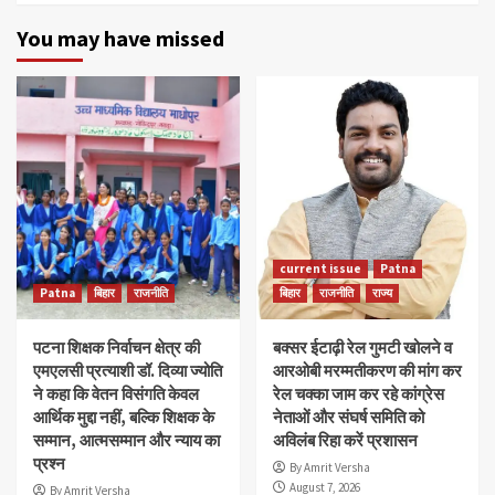
You may have missed
current issue
Patna
Patna
बिहार
राजनीति
बिहार
राजनीति
राज्य
पटना शिक्षक निर्वाचन क्षेत्र की
बक्सर ईटाढ़ी रेल गुमटी खोलने व
एमएलसी प्रत्याशी डॉ. दिव्या ज्योति
आरओबी मरम्मतीकरण की मांग कर
ने कहा कि वेतन विसंगति केवल
रेल चक्का जाम कर रहे कांग्रेस
आर्थिक मुद्दा नहीं, बल्कि शिक्षक के
नेताओं और संघर्ष समिति को
सम्मान, आत्मसम्मान और न्याय का
अविलंब रिहा करें प्रशासन
प्रश्न
By Amrit Versha
August 7, 2026
By Amrit Versha