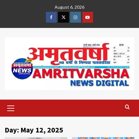
Skip
August 6, 2026
to
content
Facebook
Twitter
Instagram
Youtube
Primary
Menu
Day:
May 12, 2025