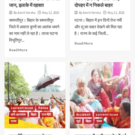
जान, इलाके में दहशत
दोपहर में न निकले बाहर
By Amrit Versha
May 12, 2025
By Amrit Versha
May 12, 2025
समस्तीपुर। बिहार के समस्तीपुर
पटना। बिहार में इन दिनों तेज गर्मी
जिले में आवारा कुत्तों का आतंक थमने
और लू का कहर देखने को मिल रहा
का नाम नहीं ले रहा है। ताजा घटना
है। राज्य के कई जिलों...
विभूतिपुर...
Read More
Read More
current issue
Patna
धर्म-आध्यात्म
बिहार
राजनीति
Accident
current issue
राज्य
जुर्म
बिहार
राज्य