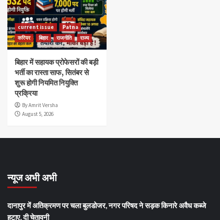
current issue
Patna
करियर
बिहार
राजनीति
राज्य
बिहार में सहायक प्रोफेसरों की बड़ी
भर्ती का रास्ता साफ, सितंबर से
शुरू होगी नियमित नियुक्ति
प्रक्रिया
By Amrit Versha
August 5, 2026
न्यूज अभी अभी
दानापुर में अतिक्रमण पर चला बुलडोजर, नगर परिषद ने सड़क किनारे अवैध कब्जे
हटाए, दी चेतावनी