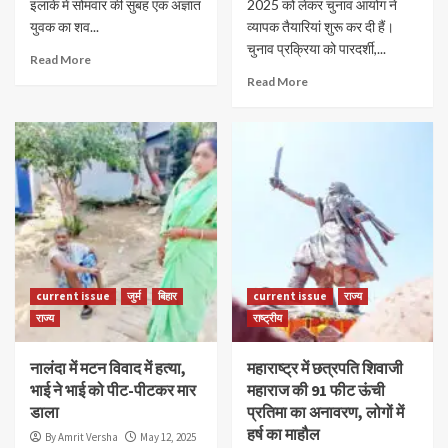
इलाके में सोमवार की सुबह एक अज्ञात
2025 को लेकर चुनाव आयोग ने
युवक का शव...
व्यापक तैयारियां शुरू कर दी हैं।
चुनाव प्रक्रिया को पारदर्शी,...
Read More
Read More
current issue
जुर्म
बिहार
current issue
राज्य
राज्य
राष्ट्रीय
नालंदा में मटन विवाद में हत्या,
महाराष्ट्र में छत्रपति शिवाजी
भाई ने भाई को पीट-पीटकर मार
महाराज की 91 फीट ऊंची
डाला
प्रतिमा का अनावरण, लोगों में
हर्ष का माहौल
By Amrit Versha
May 12, 2025