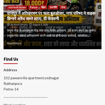
current issue
Patna
बिहार
राजनीति
राज्य
दानापुर में अतिक्रमण पर चला बुलडोजर, नगर परिषद ने सड़क
किनारे अवैध कब्जे हटाए, दी चेतावनी
By Amrit Versha
August 5, 2026
सगुना मोड़ से आरकेपुरम मोड़ तक चला विशेष अभियान, 18 हजार रुपये का जुर्माना
वसूला गया दोबारा अतिक्रमण करने वालों पर होगी सख्त कार्रवाई, यातायात...
Read More
Find Us
Address
102 pawanvilla apartment,vednagar
Rukhanpura
Patna-14
———————————————–
Work junction-