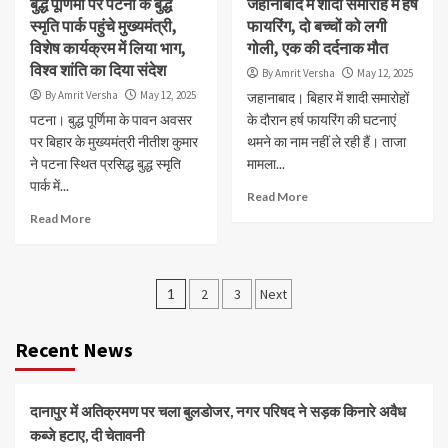
बुद्ध पूर्णिमा पर पटना के बुद्ध
जहानाबाद में शादी समारोह में हर्ष
स्मृति पार्क पहुंचे मुख्यमंत्री,
फायरिंग, दो बच्चों को लगी
विशेष कार्यक्रम में लिया भाग,
गोली, एक की दर्दनाक मौत
विश्व शांति का दिया संदेश
By Amrit Versha
May 12, 2025
By Amrit Versha
May 12, 2025
जहानाबाद। बिहार में शादी समारोहों
पटना। बुद्ध पूर्णिमा के पावन अवसर
के दौरान हर्ष फायरिंग की घटनाएं
पर बिहार के मुख्यमंत्री नीतीश कुमार
थमने का नाम नहीं ले रही हैं। ताजा
ने पटना स्थित प्रसिद्ध बुद्ध स्मृति
मामला...
पार्क में...
Read More
Read More
Posts
1
2
3
Next
navigation
Recent News
दानापुर में अतिक्रमण पर चला बुलडोजर, नगर परिषद ने सड़क किनारे अवैध
कब्जे हटाए, दी चेतावनी