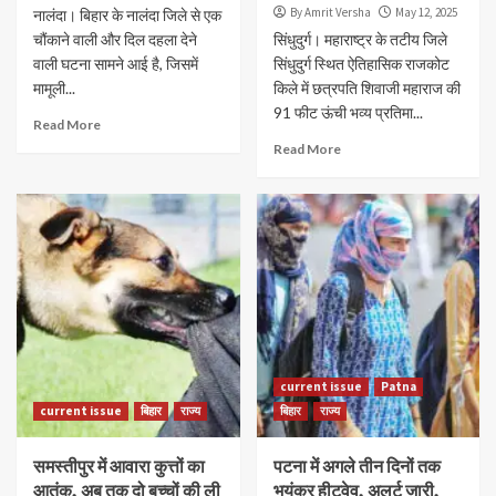
By Amrit Versha
May 12, 2025
नालंदा। बिहार के नालंदा जिले से एक
चौंकाने वाली और दिल दहला देने
सिंधुदुर्ग। महाराष्ट्र के तटीय जिले
वाली घटना सामने आई है, जिसमें
सिंधुदुर्ग स्थित ऐतिहासिक राजकोट
मामूली...
किले में छत्रपति शिवाजी महाराज की
91 फीट ऊंची भव्य प्रतिमा...
Read More
Read More
current issue
Patna
current issue
बिहार
राज्य
बिहार
राज्य
समस्तीपुर में आवारा कुत्तों का
पटना में अगले तीन दिनों तक
आतंक, अब तक दो बच्चों की ली
भयंकर हीटवेव, अलर्ट जारी,