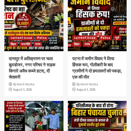
current issue
Patna
current issue
Patna
जुर्म
बिहार
राजनीति
राज्य
बिहार
राज्य
दानापुर में अतिक्रमण पर चला
पटना में जमीन विवाद ने लिया
बुलडोजर, नगर परिषद ने सड़क
हिंसक रूप, गोलीबारी के बाद
किनारे अवैध कब्जे हटाए, दी
ग्रामीणों ने दो हमलावरों को पकड़ा,
चेतावनी
एक की मौत
By Amrit Versha
By Amrit Versha
August 5, 2026
August 5, 2026