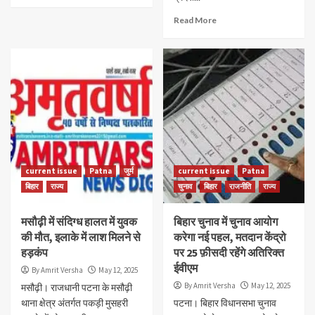
Read More
current issue
Patna
जुर्म
current issue
Patna
बिहार
राज्य
चुनाव
बिहार
राजनीति
राज्य
मसौढ़ी में संदिग्ध हालत में युवक
बिहार चुनाव में चुनाव आयोग
की मौत, इलाके में लाश मिलने से
करेगा नई पहल, मतदान केंद्रो
हड़कंप
पर 25 फ़ीसदी रहेंगे अतिरिक्त
ईवीएम
By Amrit Versha
May 12, 2025
By Amrit Versha
May 12, 2025
मसौढ़ी। राजधानी पटना के मसौढ़ी
थाना क्षेत्र अंतर्गत पकड़ी मुसहरी
पटना। बिहार विधानसभा चुनाव