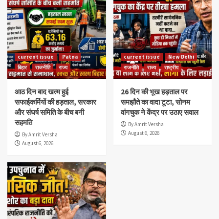
current issue
Patna
current issue
New Delhi
बिहार
राजनीति
राज्य
राजनीति
राज्य
राष्ट्रीय
आठ दिन बाद खत्म हुई
26 दिन की भूख हड़ताल पर
सफाईकर्मियों की हड़ताल, सरकार
समझौते का वादा टूटा, सोनम
और संघर्ष समिति के बीच बनी
वांगचुक ने केंद्र पर उठाए सवाल
सहमति
By Amrit Versha
August 6, 2026
By Amrit Versha
August 6, 2026