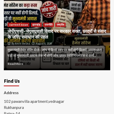
current issue
झारखंड
राजनीति
राष्ट्रीय
जेपीएससी–जेएसएससी विवाद पर सरकार सख्त, छात्रों से संवाद
के जरिए समाधान की पहल
By Amrit Versha
August 6, 2026
मुख्यमंत्री हेमंत सोरेन बोले– जांच में किसी स्तर पर नहीं होगी ढिलाई, आवश्यकता
पड़ी तो मुख्यमंत्री आवास तक भी होगी जांच छात्र प्रतिनिधिमंडल से वार्ता...
Read More
Find Us
Address
102 pawanvilla apartment,vednagar
Rukhanpura
Patna-14