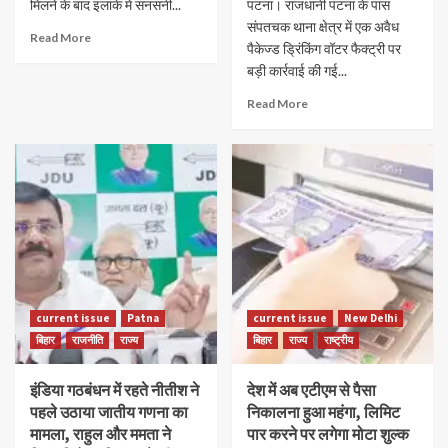
मिलने के बाद इलाके में सनसनी...
पटना। राजधानी पटना के पास
संपतचक थाना क्षेत्र में एक अवैध
Read More
पैकेज्ड ड्रिंकिंग वॉटर फैक्ट्री पर
बड़ी कार्रवाई की गई...
Read More
current issue
Patna
current issue
New Delhi
बिहार
राजनीति
राज्य
बिहार
राज्य
राष्ट्रीय
इंडिया गठबंधन में रहते नीतीश ने
देश में अब एटीएम से पैसा
पहले उठाया जातीय गणना का
निकालना हुआ महंगा, लिमिट
मामला, राहुल और ममता ने
पार करने पर लगेगा मोटा शुल्क