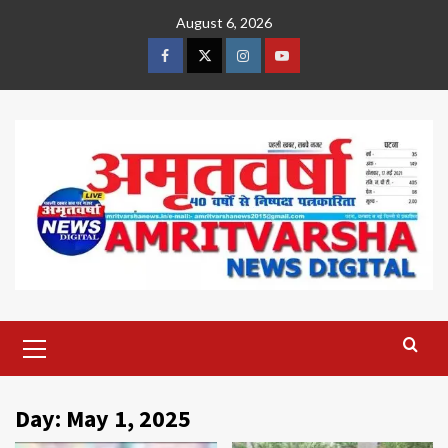
Skip
August 6, 2026
to
content
Facebook
Twitter
Instagram
Youtube
Primary
Menu
Day:
May 1, 2025