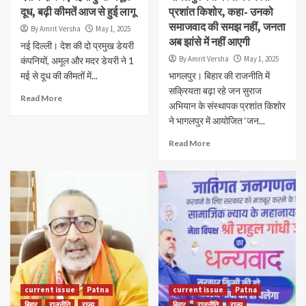
दूध, बढ़ी कीमतें आज से हुई लागू
प्रशांत किशोर, कहा- उनको
समाजवाद की समझ नहीं, जनता
By Amrit Versha
May 1, 2025
अब झांसे में नहीं आएगी
नई दिल्ली। देश की दो प्रमुख डेयरी
By Amrit Versha
May 1, 2025
कंपनियों, अमूल और मदर डेयरी ने 1
मई से दूध की कीमतों में...
भागलपुर। बिहार की राजनीति में
सक्रियता बढ़ा रहे जन सुराज
Read More
अभियान के संस्थापक प्रशांत किशोर
ने भागलपुर में आयोजित ‘जन...
Read More
current issue
Patna
current issue
Patna
बिहार
राजनीति
राज्य
बिहार
राजनीति
राज्य