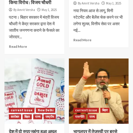
किया विरोध : विजय चौधरी
By Amrit Versha
May 1, 2025
By Amrit Versha
May 1, 2025
नया नियम आज से लागू, मिनी
पटना। बिहार सरकार में मंत्री विजय
स्टेटमेंट और बैलेंस चेक करने पर भी
चौधरी ने केंद्र सरकार द्वारा देश में
लगेगा शुल्क, वित्तीय सेवा पर असर
जातीय जनगणना कराने के फैसले का
नई...
जोरदार...
Read More
Read More
current issue
New Delhi
current issue
बिहार
कारोबार
बिहार
राज्य
राष्ट्रीय
राजनीति
राज्य
देश में दो रुपए महंगा हुआ अमूल
भागलपुर में तेजस्वी पर बरसे