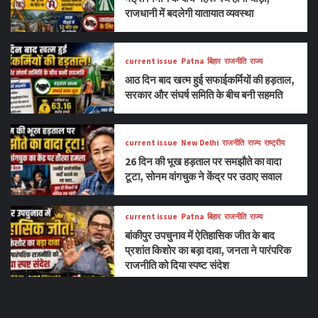
राजधानी में बदलेगी यातायात व्यवस्था
current issue
Patna
बिहार
राजनीति
राज्य
आठ दिन बाद खत्म हुई सफाईकर्मियों की हड़ताल,
सरकार और संघर्ष समिति के बीच बनी सहमति
current issue
New Delhi
राजनीति
राज्य
राष्ट्रीय
26 दिन की भूख हड़ताल पर समझौते का वादा
टूटा, सोनम वांगचुक ने केंद्र पर उठाए सवाल
current issue
Patna
बिहार
राजनीति
राज्य
बांकीपुर उपचुनाव में ऐतिहासिक जीत के बाद
प्रशांत किशोर का बड़ा दावा, जनता ने पारंपरिक
राजनीति को दिया स्पष्ट संदेश