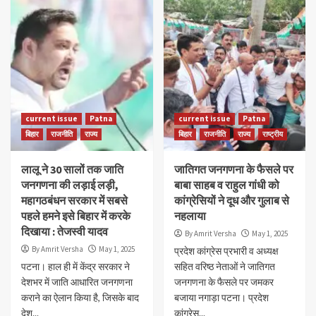
current issue
Patna
current issue
Patna
बिहार
राजनीति
राज्य
बिहार
राजनीति
राज्य
राष्ट्रीय
लालू ने 30 सालों तक जाति
जातिगत जनगणना के फैसले पर
जनगणना की लड़ाई लड़ी,
बाबा साहब व राहुल गांधी को
महागठबंधन सरकार में सबसे
कांग्रेसियों ने दूध और गुलाब से
पहले हमने इसे बिहार में करके
नहलाया
दिखाया : तेजस्वी यादव
By Amrit Versha
May 1, 2025
By Amrit Versha
May 1, 2025
प्रदेश कांग्रेस प्रभारी व अध्यक्ष
पटना। हाल ही में केंद्र सरकार ने
सहित वरिष्ठ नेताओं ने जातिगत
देशभर में जाति आधारित जनगणना
जनगणना के फैसले पर जमकर
कराने का ऐलान किया है, जिसके बाद
बजाया नगाड़ा पटना। प्रदेश
देश...
कांग्रेस...