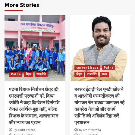
More Stories
current issue
Patna
Patna
बिहार
राजनीति
बिहार
राजनीति
राज्य
पटना शिक्षक निर्वाचन क्षेत्र की
बक्सर ईटाढ़ी रेल गुमटी खोलने
एमएलसी प्रत्याशी डॉ. दिव्या
व आरओबी मरम्मतीकरण की
ज्योति ने कहा कि वेतन विसंगति
मांग कर रेल चक्का जाम कर रहे
केवल आर्थिक मुद्दा नहीं, बल्कि
कांग्रेस नेताओं और संघर्ष
शिक्षक के सम्मान, आत्मसम्मान
समिति को अविलंब रिहा करें
और न्याय का प्रश्न
प्रशासन
By Amrit Versha
By Amrit Versha