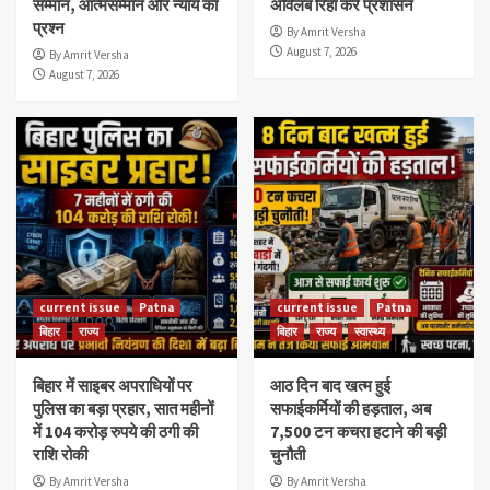
सम्मान, आत्मसम्मान और न्याय का
अविलंब रिहा करें प्रशासन
प्रश्न
By Amrit Versha
August 7, 2026
By Amrit Versha
August 7, 2026
current issue
Patna
current issue
Patna
बिहार
राज्य
बिहार
राज्य
स्वास्थ्य
बिहार में साइबर अपराधियों पर
आठ दिन बाद खत्म हुई
पुलिस का बड़ा प्रहार, सात महीनों
सफाईकर्मियों की हड़ताल, अब
में 104 करोड़ रुपये की ठगी की
7,500 टन कचरा हटाने की बड़ी
राशि रोकी
चुनौती
By Amrit Versha
By Amrit Versha