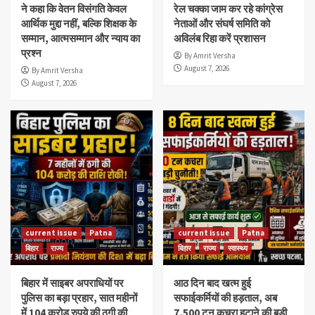
ने कहा कि वेतन विसंगति केवल
रेल चक्का जाम कर रहे कांग्रेस
आर्थिक मुद्दा नहीं, बल्कि शिक्षक के
नेताओं और संघर्ष समिति को
सम्मान, आत्मसम्मान और न्याय का
अविलंब रिहा करें प्रशासन
प्रश्न
By Amrit Versha
August 7, 2026
By Amrit Versha
August 7, 2026
current issue
Patna
current issue
Patna
बिहार
राज्य
बिहार
राज्य
स्वास्थ्य
बिहार में साइबर अपराधियों पर
आठ दिन बाद खत्म हुई
पुलिस का बड़ा प्रहार, सात महीनों
सफाईकर्मियों की हड़ताल, अब
में 104 करोड़ रुपये की ठगी की
7,500 टन कचरा हटाने की बड़ी