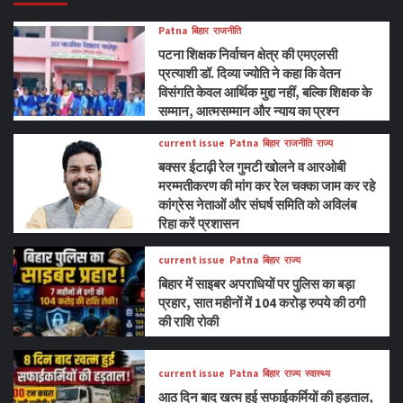
Patna
बिहार
राजनीति
पटना शिक्षक निर्वाचन क्षेत्र की एमएलसी
प्रत्याशी डॉ. दिव्या ज्योति ने कहा कि वेतन
विसंगति केवल आर्थिक मुद्दा नहीं, बल्कि शिक्षक के
सम्मान, आत्मसम्मान और न्याय का प्रश्न
current issue
Patna
बिहार
राजनीति
राज्य
बक्सर ईटाढ़ी रेल गुमटी खोलने व आरओबी
मरम्मतीकरण की मांग कर रेल चक्का जाम कर रहे
कांग्रेस नेताओं और संघर्ष समिति को अविलंब
रिहा करें प्रशासन
current issue
Patna
बिहार
राज्य
बिहार में साइबर अपराधियों पर पुलिस का बड़ा
प्रहार, सात महीनों में 104 करोड़ रुपये की ठगी
की राशि रोकी
current issue
Patna
बिहार
राज्य
स्वास्थ्य
आठ दिन बाद खत्म हुई सफाईकर्मियों की हड़ताल,