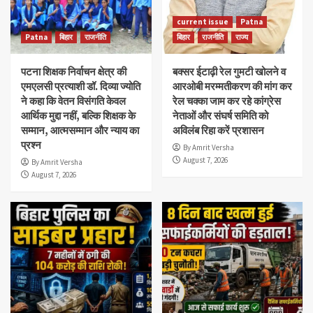
current issue
Patna
Patna
बिहार
राजनीति
बिहार
राजनीति
राज्य
पटना शिक्षक निर्वाचन क्षेत्र की
बक्सर ईटाढ़ी रेल गुमटी खोलने व
एमएलसी प्रत्याशी डॉ. दिव्या ज्योति
आरओबी मरम्मतीकरण की मांग कर
ने कहा कि वेतन विसंगति केवल
रेल चक्का जाम कर रहे कांग्रेस
आर्थिक मुद्दा नहीं, बल्कि शिक्षक के
नेताओं और संघर्ष समिति को
सम्मान, आत्मसम्मान और न्याय का
अविलंब रिहा करें प्रशासन
प्रश्न
By Amrit Versha
August 7, 2026
By Amrit Versha
August 7, 2026