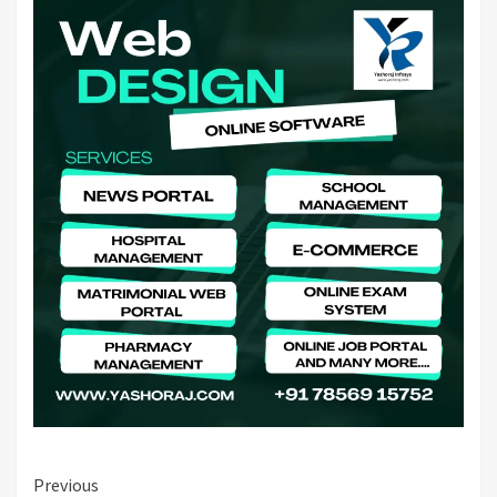
Continue
Previous