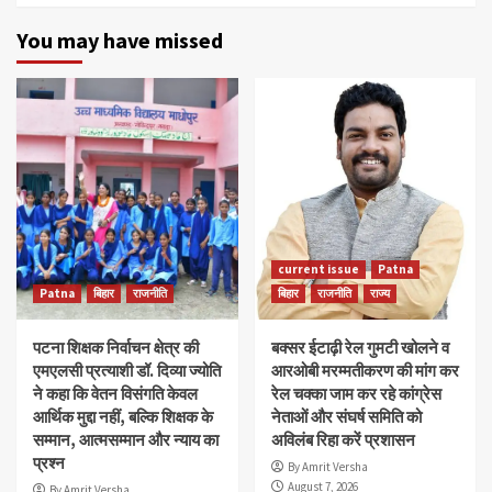
You may have missed
current issue
Patna
Patna
बिहार
राजनीति
बिहार
राजनीति
राज्य
पटना शिक्षक निर्वाचन क्षेत्र की
बक्सर ईटाढ़ी रेल गुमटी खोलने व
एमएलसी प्रत्याशी डॉ. दिव्या ज्योति
आरओबी मरम्मतीकरण की मांग कर
ने कहा कि वेतन विसंगति केवल
रेल चक्का जाम कर रहे कांग्रेस
आर्थिक मुद्दा नहीं, बल्कि शिक्षक के
नेताओं और संघर्ष समिति को
सम्मान, आत्मसम्मान और न्याय का
अविलंब रिहा करें प्रशासन
प्रश्न
By Amrit Versha
August 7, 2026
By Amrit Versha