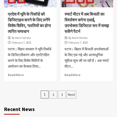
बिहार
राज्य
कारोबार
बिहार
राज्य
प्रदेश में भूमि के रिकॉर्ड को
स्मार्ट मीटर में अब बिजली का
डिजिटाइज करने के लिए लगेंगे
विश्लेषण करेगा एआई,
विशेष शिविर, गलतियों का होगा
उपभोक्ता डिजिटल रूप में समझ
त्वरित समाधान
सकेंगे पैटर्न
By Amrit Versha
By Amrit Versha
February 7, 2025
February 7, 2025
पटना। बिहार सरकार ने भूमि रिकॉर्ड
पटना। बिहार में बिजली उपभोक्ताओं
के डिजिटलीकरण और त्रुटिरहित
के लिए एक नई और अत्याधुनिक
करने के लिए विशेष शिविरों के
सुविधा शुरू की जा रही है। अब स्मार्ट
आयोजन का फैसला लिया...
मीटर...
Read More
Read More
Posts
1
2
3
Next
navigation
Recent News