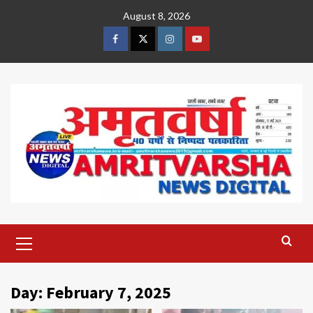
Skip
August 8, 2026
to
content
Facebook
Twitter
Instagram
Youtube
Primary
Menu
Day:
February 7, 2025