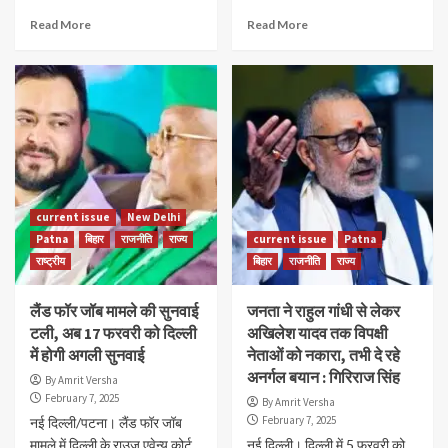
Read More
Read More
current issue
New Delhi
Patna
बिहार
राजनीति
राज्य
current issue
Patna
राष्ट्रीय
बिहार
राजनीति
राज्य
लैंड फॉर जॉब मामले की सुनवाई
जनता ने राहुल गांधी से लेकर
टली, अब 17 फरवरी को दिल्ली
अखिलेश यादव तक विपक्षी
में होगी अगली सुनवाई
नेताओं को नकारा, तभी दे रहे
अनर्गल बयान : गिरिराज सिंह
By Amrit Versha
February 7, 2025
By Amrit Versha
February 7, 2025
नई दिल्ली/पटना। लैंड फॉर जॉब
मामले में दिल्ली के राउज एवेन्यू कोर्ट
नई दिल्ली। दिल्ली में 5 फरवरी को