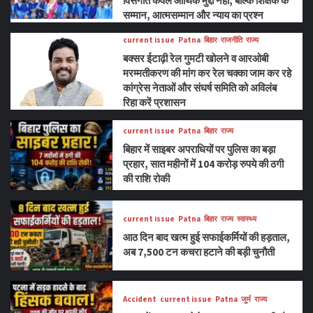
विसंगति केवल आर्थिक मुद्दा नहीं, बल्कि शिक्षक के
सम्मान, आत्मसम्मान और न्याय का प्रश्न
current issue
Patna
बिहार
राजनीति
राज्य
बक्सर ईटाढ़ी रेल गुमटी खोलने व आरओबी
मरम्मतीकरण की मांग कर रेल चक्का जाम कर रहे
कांग्रेस नेताओं और संघर्ष समिति को अविलंब
रिहा करें प्रशासन
current issue
Patna
बिहार
राज्य
बिहार में साइबर अपराधियों पर पुलिस का बड़ा
प्रहार, सात महीनों में 104 करोड़ रुपये की ठगी
की राशि रोकी
current issue
Patna
बिहार
राज्य
स्वास्थ्य
आठ दिन बाद खत्म हुई सफाईकर्मियों की हड़ताल,
अब 7,500 टन कचरा हटाने की बड़ी चुनौती
Accident
current issue
Patna
जुर्म
राज्य