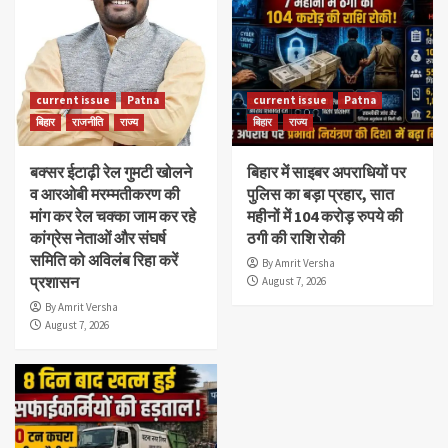
current issue
Patna
current issue
Patna
बिहार
राजनीति
राज्य
बिहार
राज्य
बक्सर ईटाढ़ी रेल गुमटी खोलने
बिहार में साइबर अपराधियों पर
व आरओबी मरम्मतीकरण की
पुलिस का बड़ा प्रहार, सात
मांग कर रेल चक्का जाम कर रहे
महीनों में 104 करोड़ रुपये की
कांग्रेस नेताओं और संघर्ष
ठगी की राशि रोकी
समिति को अविलंब रिहा करें
By Amrit Versha
प्रशासन
August 7, 2026
By Amrit Versha
August 7, 2026