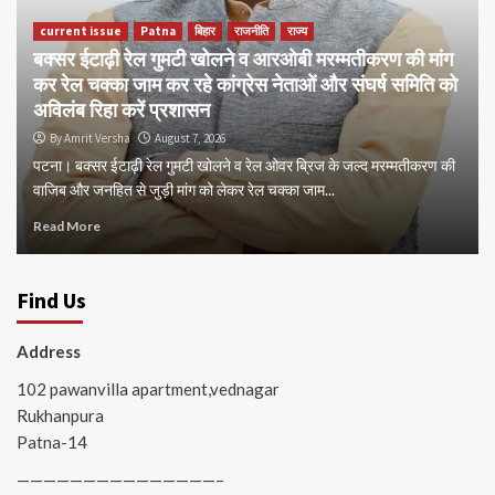
current issue
Patna
बिहार
राजनीति
राज्य
बक्सर ईटाढ़ी रेल गुमटी खोलने व आरओबी मरम्मतीकरण की मांग
कर रेल चक्का जाम कर रहे कांग्रेस नेताओं और संघर्ष समिति को
अविलंब रिहा करें प्रशासन
By Amrit Versha
August 7, 2026
पटना। बक्सर ईटाढ़ी रेल गुमटी खोलने व रेल ओवर ब्रिज के जल्द मरम्मतीकरण की
वाजिब और जनहित से जुड़ी मांग को लेकर रेल चक्का जाम...
Read More
Find Us
Address
102 pawanvilla apartment,vednagar
Rukhanpura
Patna-14
———————————————–