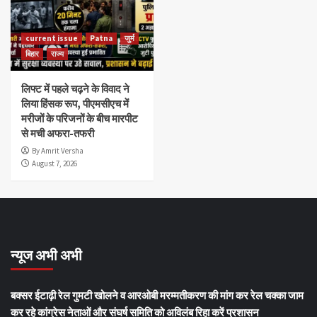
current issue
Patna
जुर्म
बिहार
राज्य
लिफ्ट में पहले चढ़ने के विवाद ने
लिया हिंसक रूप, पीएमसीएच में
मरीजों के परिजनों के बीच मारपीट
से मची अफरा-तफरी
By Amrit Versha
August 7, 2026
न्यूज अभी अभी
बक्सर ईटाढ़ी रेल गुमटी खोलने व आरओबी मरम्मतीकरण की मांग कर रेल चक्का जाम
कर रहे कांग्रेस नेताओं और संघर्ष समिति को अविलंब रिहा करें प्रशासन