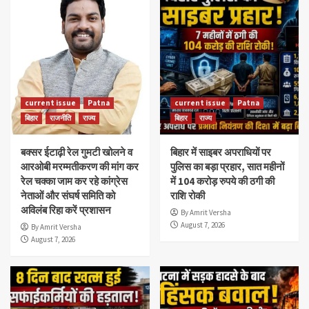
current issue
Patna
current issue
Patna
बिहार
राजनीति
राज्य
बिहार
राज्य
बक्सर ईटाढ़ी रेल गुमटी खोलने व
बिहार में साइबर अपराधियों पर
आरओबी मरम्मतीकरण की मांग कर
पुलिस का बड़ा प्रहार, सात महीनों
रेल चक्का जाम कर रहे कांग्रेस
में 104 करोड़ रुपये की ठगी की
नेताओं और संघर्ष समिति को
राशि रोकी
अविलंब रिहा करें प्रशासन
By Amrit Versha
August 7, 2026
By Amrit Versha
August 7, 2026