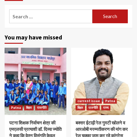
Search
for:
You may have missed
current issue
Patna
Patna
बिहार
राजनीति
बिहार
राजनीति
राज्य
पटना शिक्षक निर्वाचन क्षेत्र की
बक्सर ईटाढ़ी रेल गुमटी खोलने व
एमएलसी प्रत्याशी डॉ. दिव्या ज्योति
आरओबी मरम्मतीकरण की मांग कर
ने कहा कि वेतन विसंगति केवल
रेल चक्का जाम कर रहे कांग्रेस