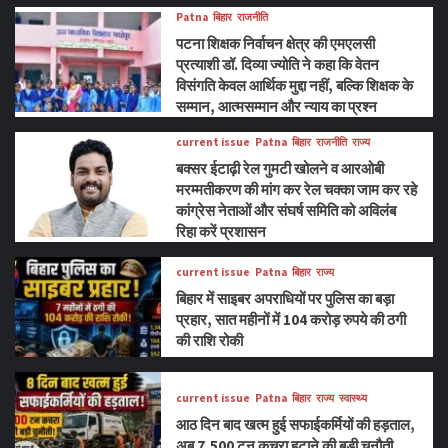
Patna
बिहार
राजनीति
पटना शिक्षक निर्वाचन क्षेत्र की एमएलसी
प्रत्याशी डॉ. दिव्या ज्योति ने कहा कि वेतन
विसंगति केवल आर्थिक मुद्दा नहीं, बल्कि शिक्षक के
सम्मान, आत्मसम्मान और न्याय का प्रश्न
current issue
Patna
बिहार
राजनीति
राज्य
बक्सर ईटाढ़ी रेल गुमटी खोलने व आरओबी
मरम्मतीकरण की मांग कर रेल चक्का जाम कर रहे
कांग्रेस नेताओं और संघर्ष समिति को अविलंब
रिहा करें प्रशासन
current issue
Patna
बिहार
राज्य
बिहार में साइबर अपराधियों पर पुलिस का बड़ा
प्रहार, सात महीनों में 104 करोड़ रुपये की ठगी
की राशि रोकी
current issue
Patna
बिहार
राज्य
स्वास्थ्य
आठ दिन बाद खत्म हुई सफाईकर्मियों की हड़ताल,
अब 7,500 टन कचरा हटाने की बड़ी चुनौती