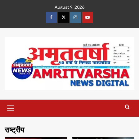
Skip
August 9, 2026
to
content
Facebook
Twitter
Instagram
Youtube
Primary
Menu
राष्ट्रीय