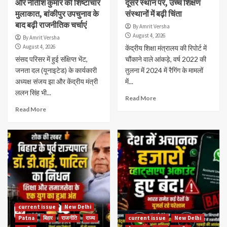
और नीतीश कुमार की शिष्टाचार
दूसरे स्थान पर, उच्च शिक्षण
मुलाकात, बांकीपुर उपचुनाव के
संस्थानों में बढ़ी चिंता
बाद बढ़ी राजनीतिक चर्चाएं
By Amrit Versha
August 4, 2026
By Amrit Versha
August 4, 2026
केंद्रीय शिक्षा मंत्रालय की रिपोर्ट में
संसद परिसर में हुई संक्षिप्त भेंट,
चौंकाने वाले आंकड़े, वर्ष 2022 की
जनता दल (यूनाइटेड) के कार्यकारी
तुलना में 2024 में रैगिंग के मामलों
अध्यक्ष संजय झा और केंद्रीय मंत्री
में...
ललन सिंह भी...
Read More
Read More
current issue
New Delhi
Patna
बिहार
राजनीति
राज्य
current issue
New Delhi