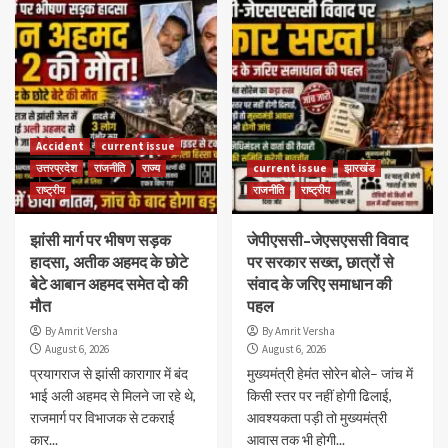
Accident
current issue
उत्तरप्रदेश
राजनीति
राज्य
current issue
झारखंड
राष्ट्रीय
राजनीति
राष्ट्रीय
झांसी मार्ग पर भीषण सड़क
जेपीएससी–जेएसएससी विवाद
हादसा, अतीक अहमद के छोटे
पर सरकार सख्त, छात्रों से
बेटे आबान अहमद समेत दो की
संवाद के जरिए समाधान की
मौत
पहल
By Amrit Versha
By Amrit Versha
August 6, 2026
August 6, 2026
प्रयागराज से झांसी कारागार में बंद
मुख्यमंत्री हेमंत सोरेन बोले– जांच में
भाई अली अहमद से मिलने जा रहे थे,
किसी स्तर पर नहीं होगी ढिलाई,
राजमार्ग पर विभाजक से टकराई
आवश्यकता पड़ी तो मुख्यमंत्री
कार...
आवास तक भी होगी...