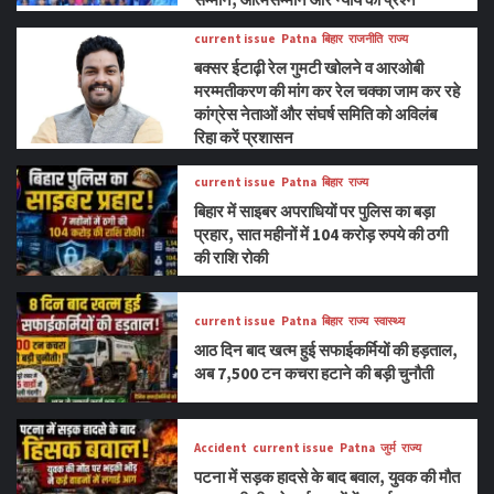
current issue
Patna
बिहार
राजनीति
राज्य
बक्सर ईटाढ़ी रेल गुमटी खोलने व आरओबी
मरम्मतीकरण की मांग कर रेल चक्का जाम कर रहे
कांग्रेस नेताओं और संघर्ष समिति को अविलंब
रिहा करें प्रशासन
current issue
Patna
बिहार
राज्य
बिहार में साइबर अपराधियों पर पुलिस का बड़ा
प्रहार, सात महीनों में 104 करोड़ रुपये की ठगी
की राशि रोकी
current issue
Patna
बिहार
राज्य
स्वास्थ्य
आठ दिन बाद खत्म हुई सफाईकर्मियों की हड़ताल,
अब 7,500 टन कचरा हटाने की बड़ी चुनौती
Accident
current issue
Patna
जुर्म
राज्य
पटना में सड़क हादसे के बाद बवाल, युवक की मौत