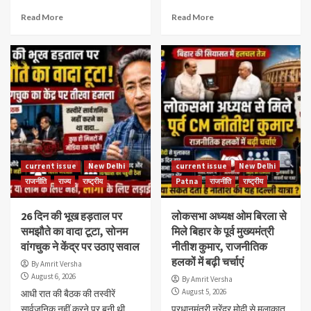
Read More
Read More
current issue
New Delhi
current issue
New Delhi
राजनीति
राज्य
राष्ट्रीय
Patna
राजनीति
राष्ट्रीय
26 दिन की भूख हड़ताल पर
लोकसभा अध्यक्ष ओम बिरला से
समझौते का वादा टूटा, सोनम
मिले बिहार के पूर्व मुख्यमंत्री
वांगचुक ने केंद्र पर उठाए सवाल
नीतीश कुमार, राजनीतिक
हलकों में बढ़ी चर्चाएं
By Amrit Versha
August 6, 2026
By Amrit Versha
August 5, 2026
आधी रात की बैठक की तस्वीरें
सार्वजनिक नहीं करने पर बनी थी
प्रधानमंत्री नरेंद्र मोदी से मुलाकात