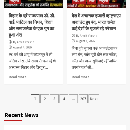
राष्ट्रीय
टेक - ज्ञान
राज्य
राष्ट्रीय
बिहार के पूर्व राज्यपाल डॉ. डी.
देश में अचानक हजारों व्हाट्सएप
वाई. पाटिल का निधन, शिक्षा
अकाउंट हुए बंद, भारत समेत
और समाजसेवा के एक युग का
कई देशों के यूजर्स रहे परेशान
हुआ अंत
By Amrit Versha
August 4, 2026
By Amrit Versha
August 4, 2026
बिना पूर्व सूचना कई अकाउंट्स पर
90 वर्ष की आयु में कोल्हापुर में ली
लगा बैन, जांच पूरी होने तक संदेश,
अंतिम सांस, लंबे समय से चल रहे थे
कॉल और अन्य सुविधाएं रहीं बाधित
अस्वस्थ बिहार और त्रिपुरा...
उपयोगकर्ताओं...
Read More
Read More
Posts
1
2
3
4
…
207
Next
navigation
Recent News