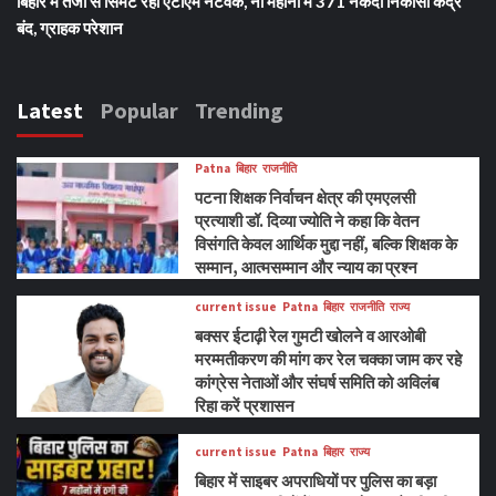
बिहार में तेजी से सिमट रहा एटीएम नेटवर्क, नौ महीनों में 371 नकदी निकासी केंद्र
बंद, ग्राहक परेशान
Latest
Popular
Trending
Patna
बिहार
राजनीति
पटना शिक्षक निर्वाचन क्षेत्र की एमएलसी
प्रत्याशी डॉ. दिव्या ज्योति ने कहा कि वेतन
विसंगति केवल आर्थिक मुद्दा नहीं, बल्कि शिक्षक के
सम्मान, आत्मसम्मान और न्याय का प्रश्न
current issue
Patna
बिहार
राजनीति
राज्य
बक्सर ईटाढ़ी रेल गुमटी खोलने व आरओबी
मरम्मतीकरण की मांग कर रेल चक्का जाम कर रहे
कांग्रेस नेताओं और संघर्ष समिति को अविलंब
रिहा करें प्रशासन
current issue
Patna
बिहार
राज्य
बिहार में साइबर अपराधियों पर पुलिस का बड़ा