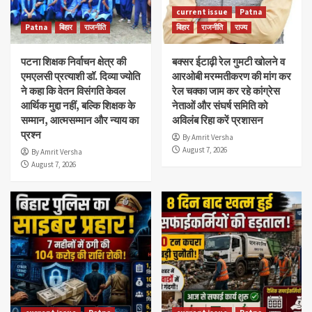
current issue
Patna
Patna
बिहार
राजनीति
बिहार
राजनीति
राज्य
पटना शिक्षक निर्वाचन क्षेत्र की
बक्सर ईटाढ़ी रेल गुमटी खोलने व
एमएलसी प्रत्याशी डॉ. दिव्या ज्योति
आरओबी मरम्मतीकरण की मांग कर
ने कहा कि वेतन विसंगति केवल
रेल चक्का जाम कर रहे कांग्रेस
आर्थिक मुद्दा नहीं, बल्कि शिक्षक के
नेताओं और संघर्ष समिति को
सम्मान, आत्मसम्मान और न्याय का
अविलंब रिहा करें प्रशासन
प्रश्न
By Amrit Versha
August 7, 2026
By Amrit Versha
August 7, 2026