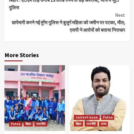
बिहार : एटीएम तोड़ करीब 13 लाख रुपये ले उड़े अपराधी, जांच में जुटी
Reading
पुलिस
Next
छापेमारी करने गई मुंगेर पुलिस ने बुजुर्ग महिला को जमीन पर पटका, मौत;
एसपी ने आरोपों को बताया निराधार
More Stories
current issue
Patna
Patna
बिहार
राजनीति
बिहार
राजनीति
राज्य