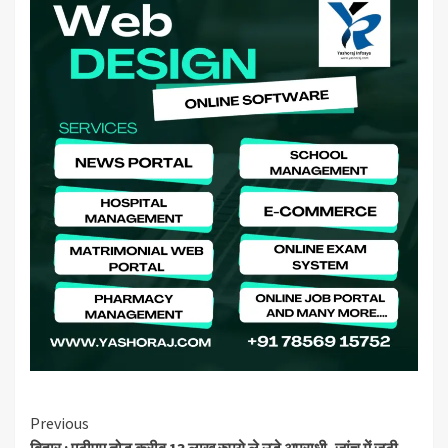
Continue
Previous