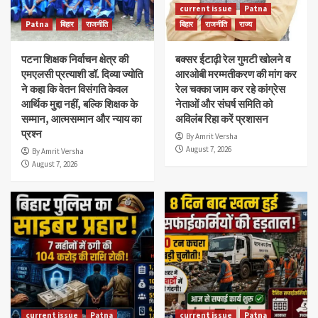
current issue
Patna
Patna
बिहार
राजनीति
बिहार
राजनीति
राज्य
पटना शिक्षक निर्वाचन क्षेत्र की
बक्सर ईटाढ़ी रेल गुमटी खोलने व
एमएलसी प्रत्याशी डॉ. दिव्या ज्योति
आरओबी मरम्मतीकरण की मांग कर
ने कहा कि वेतन विसंगति केवल
रेल चक्का जाम कर रहे कांग्रेस
आर्थिक मुद्दा नहीं, बल्कि शिक्षक के
नेताओं और संघर्ष समिति को
सम्मान, आत्मसम्मान और न्याय का
अविलंब रिहा करें प्रशासन
प्रश्न
By Amrit Versha
August 7, 2026
By Amrit Versha
August 7, 2026
current issue
Patna
current issue
Patna