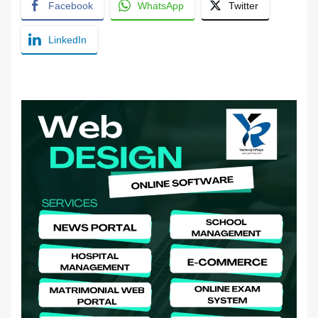
Facebook
WhatsApp
Twitter
LinkedIn
YashoRaj Infosys : Best website development
company in Patna, web design company near me