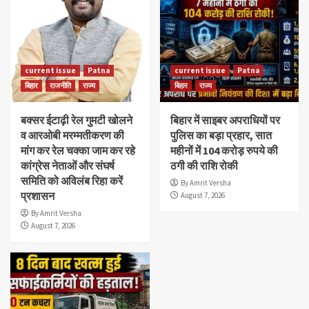
current issue
Patna
current issue
Patna
बिहार
राजनीति
राज्य
बिहार
राज्य
बक्सर ईटाढ़ी रेल गुमटी खोलने
बिहार में साइबर अपराधियों पर
व आरओबी मरम्मतीकरण की
पुलिस का बड़ा प्रहार, सात
मांग कर रेल चक्का जाम कर रहे
महीनों में 104 करोड़ रुपये की
कांग्रेस नेताओं और संघर्ष
ठगी की राशि रोकी
समिति को अविलंब रिहा करें
By Amrit Versha
प्रशासन
August 7, 2026
By Amrit Versha
August 7, 2026