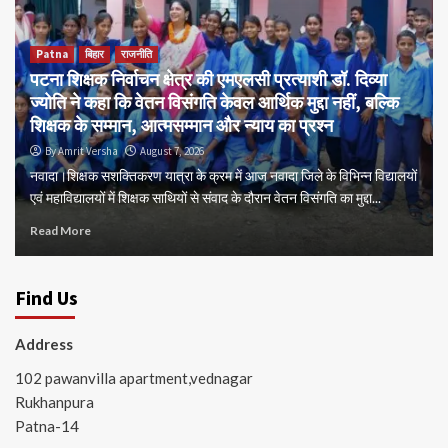
Patna
बिहार
राजनीति
पटना शिक्षक निर्वाचन क्षेत्र की एमएलसी प्रत्याशी डॉ. दिव्या
ज्योति ने कहा कि वेतन विसंगति केवल आर्थिक मुद्दा नहीं, बल्कि
शिक्षक के सम्मान, आत्मसम्मान और न्याय का प्रश्न
By Amrit Versha
August 7, 2026
नवादा।शिक्षक सशक्तिकरण यात्रा के क्रम में आज नवादा जिले के विभिन्न विद्यालयों
एवं महाविद्यालयों में शिक्षक साथियों से संवाद के दौरान वेतन विसंगति का मुद्दा...
Read More
Find Us
Address
102 pawanvilla apartment,vednagar
Rukhanpura
Patna-14