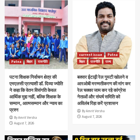
current issue
Patna
Patna
बिहार
राजनीति
बिहार
राजनीति
राज्य
पटना शिक्षक निर्वाचन क्षेत्र की
बक्सर ईटाढ़ी रेल गुमटी खोलने व
एमएलसी प्रत्याशी डॉ. दिव्या ज्योति
आरओबी मरम्मतीकरण की मांग कर
ने कहा कि वेतन विसंगति केवल
रेल चक्का जाम कर रहे कांग्रेस
आर्थिक मुद्दा नहीं, बल्कि शिक्षक के
नेताओं और संघर्ष समिति को
सम्मान, आत्मसम्मान और न्याय का
अविलंब रिहा करें प्रशासन
प्रश्न
By Amrit Versha
August 7, 2026
By Amrit Versha
August 7, 2026