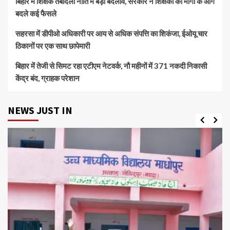
बिहार में शिक्षक तबादला नीति में बड़ा बदलाव, सरकार ने शिक्षकों की मांगों के आगे
बदले कई फैसले
सहरसा में डीपीओ अधिकारी पर आय से अधिक संपत्ति का शिकंजा, ईओयू चार
ठिकानों पर एक साथ छापेमारी
बिहार में तेजी से सिमट रहा एटीएम नेटवर्क, नौ महीनों में 371 नकदी निकासी
केंद्र बंद, ग्राहक परेशान
NEWS JUST IN